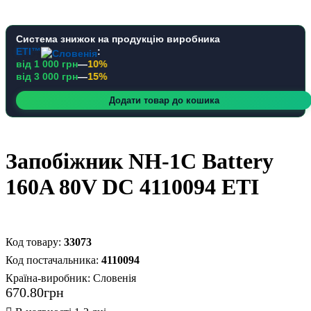
Система знижок на продукцію виробника
ETI™
:
від 1 000 грн
—
10%
від 3 000 грн
—
15%
Додати товар до кошика
Запобіжник NH-1C Battery
160A 80V DC 4110094 ETI
33073
4110094
Країна-виробник:
Словенія
670
.
80
грн