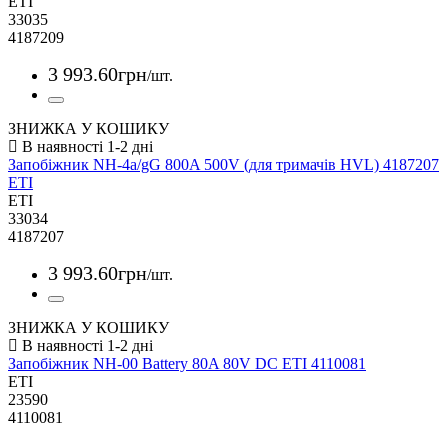
ETI
33035
4187209
3 993
.
60
грн
/шт.
ЗНИЖКА У КОШИКУ
Запобіжник NH-4a/gG 800A 500V (для тримачів HVL) 4187207
ETI
ETI
33034
4187207
3 993
.
60
грн
/шт.
ЗНИЖКА У КОШИКУ
Запобіжник NH-00 Battery 80A 80V DC ETI 4110081
ETI
23590
4110081