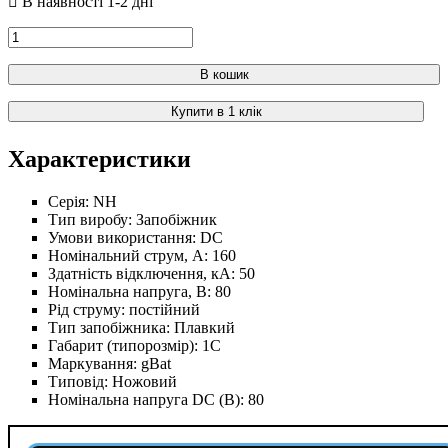
В кошик
Купити в 1 клік
Характеристики
Серія:
NH
Тип виробу:
Запобіжник
Умови використання:
DC
Номінальний струм, А:
160
Здатність відключення, кА:
50
Номінальна напруга, В:
80
Рід струму:
постійний
Тип запобіжника:
Плавкий
Габарит (типорозмір):
1С
Маркування:
gBat
Типовід:
Ножовий
Номінальна напруга DC (В):
80