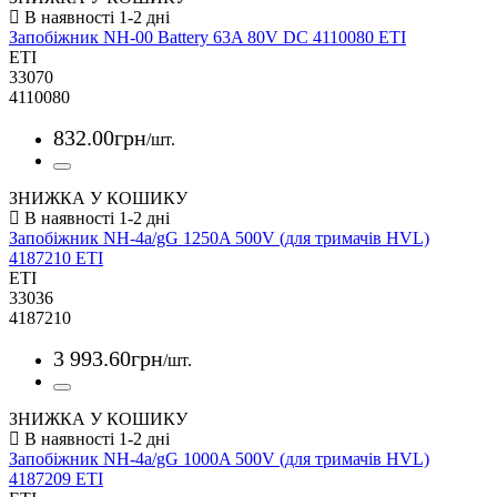
Запобіжник NH-00 Battery 63A 80V DC 4110080 ETI
ETI
33070
4110080
832
.
00
грн
/шт.
ЗНИЖКА У КОШИКУ
Запобіжник NH-4a/gG 1250A 500V (для тримачів HVL)
4187210 ETI
ETI
33036
4187210
3 993
.
60
грн
/шт.
ЗНИЖКА У КОШИКУ
Запобіжник NH-4a/gG 1000A 500V (для тримачів HVL)
4187209 ETI