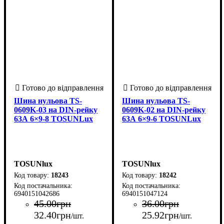
Шина нульова TS-
Шина нульова TS-
0609K-03 на DIN-рейку
0609K-02 на DIN-рейку
63А 6×9-8 TOSUNLux
63А 6×9-6 TOSUNLux
TOSUNlux
TOSUNlux
18243
18242
6940151042686
6940151047124
45
.
00
грн
36
.
00
грн
32
.
40
грн
25
.
92
грн
/шт.
/шт.