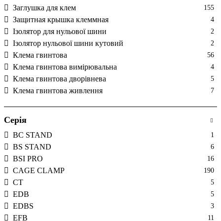
Заглушка для клем
155
Защитная крышка клеммная
4
Ізолятор для нульової шини
2
Ізолятор нульової шини кутовий
2
Клема гвинтова
56
Клема гвинтова вимірювальна
4
Клема гвинтова дворівнева
5
Клема гвинтова живлення
7
Клема гвинтова заземлююча
5
Клема гвинтова нейтральна
7
Серія
Клема гвинтова під запобіжник із втулкою
1
BC STAND
1
Клема гвинтова під запобіжник із тримачем
1
BS STAND
6
Клема гвинтова трирівнева
3
BSI PRO
16
Клема заземлення
4
CAGE CLAMP
190
Клема під наконечник
3
CT
5
Клема пружинна
24
EDB
5
Клема пружинна вступна
2
EDBS
3
Клема пружинна дворівнева
4
EFB
11
Клема пружинна заземлююча
11