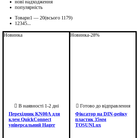
нові надходження
популярність
Товари
1 —
20
(всього 1179)
1
2
3
4
5
...
Новинка
Новинка
-28%
Перехідник KN00A для
Фіксатор на DIN-рейку
клем QuickConnect
пластик 35мм
універсальний Hager
TOSUNLux