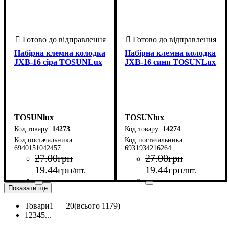
Набірна клемна колодка
Набірна клемна колодка
JXB-16 сіра TOSUNLux
JXB-16 синя TOSUNLux
TOSUNlux
TOSUNlux
14273
14274
6940151042457
6931934216264
27
.
00
грн
27
.
00
грн
19
.
44
грн
19
.
44
грн
/шт.
/шт.
Показати ще
Країна-виробник
Серія
Колір
Максимальний перетин дроту, мм2
: JXB
: Сірий
: Китай
Країна-виробник
Серія
Колір
Максимальний перетин дрот
:
: JXB
: Синій
: Китай
16
16
Товари
1 —
20
(всього 1179)
1
2
3
4
5
...