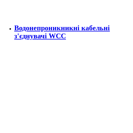
Водонепроникникнi кабельнi
з'єднувачi WCC