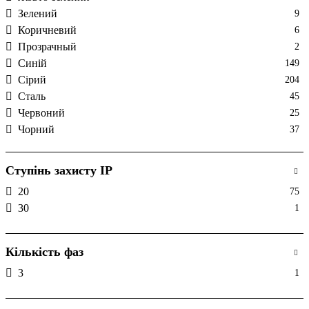
40
5
ШНИ
13
Зелений
9
41
7
Коричневий
6
425
6
Прозрачный
2
45
4
Синій
149
5
2
Сірий
204
51
2
Сталь
45
57
7
Червоний
25
6,3
3
Чорний
37
60
17
63
52
76
2
Ступінь захисту IP
80
5
20
75
85
4
30
1
Кількість фаз
3
1