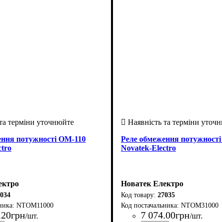
ення потужності ОМ-110
Реле обмеження потужност
ctro
Novatek-Electro
ектро
Новатек Електро
034
27035
NTOM11000
NTOM31000
.
20
грн
7 074
.
00
грн
/шт.
/шт.