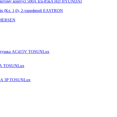
итому корпусі 500А Icu-85kA HD HYUNDAI
in (Кл. 1,0), 2-тарифний EASTRON
C MERSEN
котушка AC415V TOSUNLux
 3А TOSUNLux
00A 3P TOSUNLux