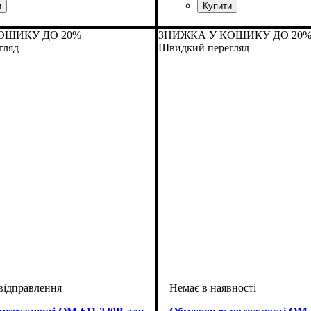
обник
: Україна
Країна-виробник
Серія
: ОМ
: Україна
ОШИКУ ДО 20%
ЗНИЖКА У КОШИКУ ДО 20
гляд
Швидкий перегляд