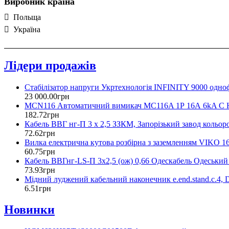
Виробник країна
Польща
Україна
Лідери продажів
Стабілізатор напруги Укртехнологія INFINITY 9000 одно
23 000
.
00
грн
MCN116 Автоматичний вимикач MC116A 1Р 16А 6kA C 
182
.
72
грн
Кабель ВВГ нг-П 3 х 2,5 ЗЗКМ, Запорізький завод кольор
72
.
62
грн
Вилка електрична кутова розбірна з заземленням VIKO 1
60
.
75
грн
Кабель ВВГнг-LS-П 3х2,5 (ож) 0,66 Одескабель Одеський
73
.
93
грн
Мідний луджений кабельний наконечник e.end.stand.c.4, 
6
.
51
грн
Новинки