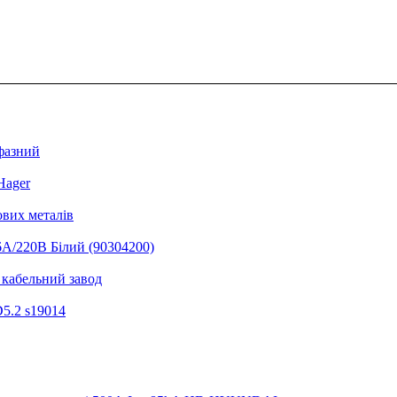
фазний
Hager
ових металів
6А/220В Білий (90304200)
 кабельний завод
D5.2 s19014