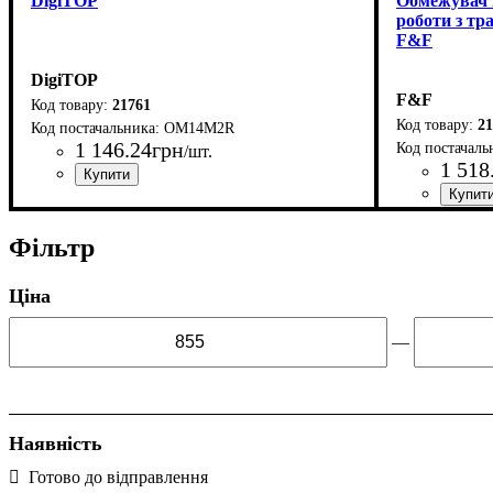
DigiTOP
Обмежувач 
роботи з тр
F&F
DigiTOP
F&F
21761
21
ОМ14M2R
1 146
.
24
грн
/шт.
1 518
Країна-виробник
Серія
: ОМ
: Україна
Країна-вир
Серія
Номінальний
: ОМ
Фільтр
Ціна
—
Наявність
Готово до відправлення