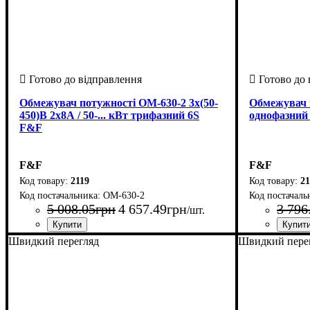
Обмежувач потужності ОМ-630-2 3х(50-
Обмежувач 
450)В 2х8А / 50-... кВт трифазний 6S
однофазний 
F&F
F&F
F&F
2119
21
OM-630-2
5 008
.
05
грн
4 657
.
49
грн
3 796
/шт.
Країна-виробник
Серія
Номінальний струм комутації, А
: ОМ
: Польща
: 16
Країна-вир
Серія
: ОМ
Швидкий перегляд
Швидкий пере