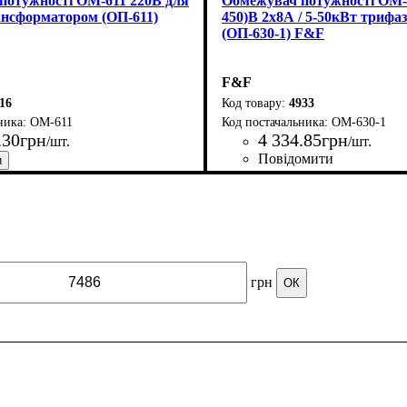
потужності ОМ-611 220В для
Обмежувач потужності OM-6
ансформатором (ОП-611)
450)B 2х8А / 5-50кВт трифа
(ОП-630-1) F&F
F&F
16
4933
OM-611
OM-630-1
.
30
грн
4 334
.
85
грн
/шт.
/шт.
Повідомити
обник
 струм комутації, А
: Польща
: 8
Країна-виробник
Серія
Номінальний струм комутаці
: OM
: Польща
грн
ОК