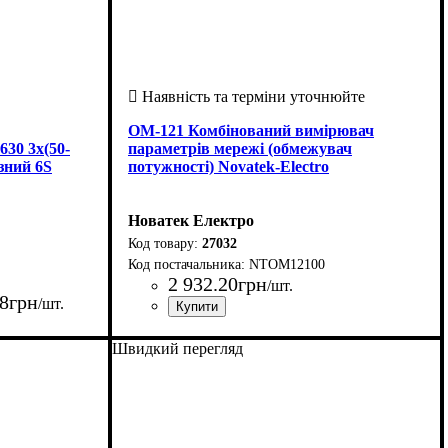
ОМ-121 Комбінований вимірювач
30 3х(50-
параметрів мережі (обмежувач
зний 6S
потужності) Novatek-Electro
Новатек Електро
27032
NTOM12100
2 932
.
20
грн
/шт.
8
грн
/шт.
Країна-виробник
Серія
: ОМ
: Україна
ї, А
: 16
Швидкий перегляд