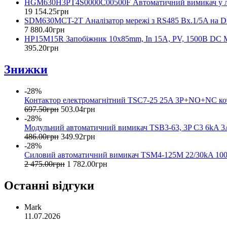
HGM630H3PT4S0000C00500F Автоматичний вимикач у л
19 154
.
25
грн
SDM630MCT-2T Аналізатор мережі з RS485 Вх.1/5A на D
7 880
.
40
грн
HP15M15R Запобіжник 10x85mm, In 15A, PV, 1500B D
395
.
20
грн
Знижки
-28%
Контактор електромагнітний TSC7-25 25A 3P+NO+NC 
697
.
50
грн
503
.
04
грн
-28%
Модульний автоматичний вимикач TSB3-63, 3P C3 6kA
486
.
00
грн
349
.
92
грн
-28%
Силовий автоматичний вимикач TSM4-125M 22/30kA 1
2 475
.
00
грн
1 782
.
00
грн
Останні відгуки
Mark
11.07.2026