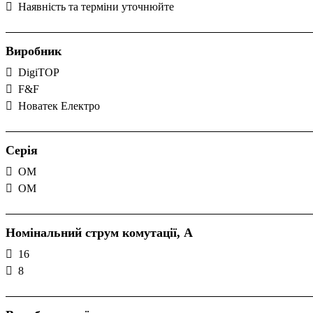
Наявність та терміни уточнюйте
Виробник
DigiTOP
F&F
Новатек Електро
Серія
OM
ОМ
Номінальний струм комутації, А
16
8