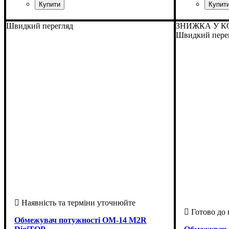
Країна-виробник
Серія
: ОМ
: Україна
Країна-вир
Серія
: ОМ
Швидкий перегляд
ЗНИЖКА У К
Швидкий пере
Обмежувач потужності ОМ-14 M2R