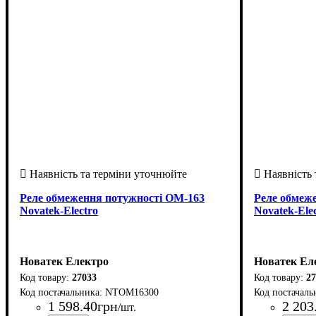
Реле обмеження потужності ОМ-163
Реле обмеж
Novatek-Electro
Novatek-Ele
Новатек Електро
Новатек Ел
27033
27
NTOM16300
1 598
.
40
грн
2 203
/шт.