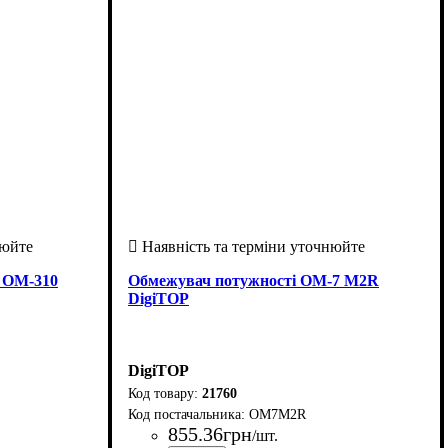
і ОМ-310
Обмежувач потужності ОМ-7 M2R
DigiTOP
DigiTOP
21760
ОМ7M2R
855
.
36
грн
/шт.