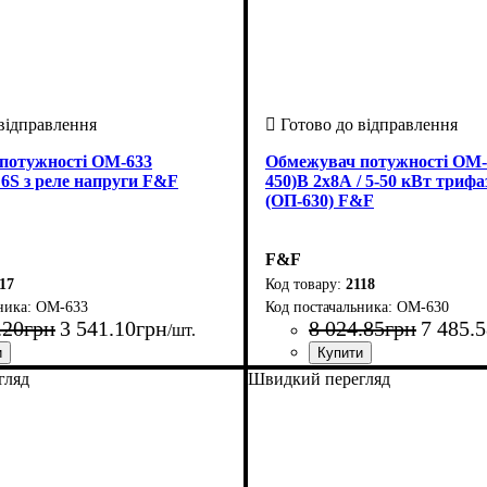
потужності ОМ-633
Обмежувач потужності ОМ-6
6S з реле напруги F&F
450)В 2х8А / 5-50 кВт трифа
(ОП-630) F&F
F&F
17
2118
OM-633
OM-630
.
20
грн
3 541
.
10
грн
8 024
.
85
грн
7 485
.
5
/шт.
обник
: Польща
Країна-виробник
Серія
Номінальний струм комутаці
: ОМ
: Польща
гляд
Швидкий перегляд