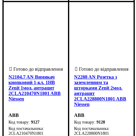
N2104.7 AN Вимикач
N2288 AN Розетка з
кнопковий 1-кл. 1НВ
заземленням та
Zenit 1мод. антрацит
шторками Zenit 2мод.
2CLA210470N1801 ABB
антрацит
Niessen
2CLA228800N1801 ABB
Niessen
ABB
ABB
9127
9128
2CLA210470N1801
2CLA228800N1801