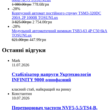
1 080
.
00
грн
778
.
68
грн
-28%
Корпусний автомат постійного струму TSM3-320DC
200А 2P 1000B TOSUNLux
3 825
.
00
грн
2 754
.
00
грн
-28%
Модульний автоматичний вимикач TSB3-63 4P C50 6kA
TOSUNLux
621
.
00
грн
447
.
99
грн
Останні відгуки
Mark
11.07.2026
Стабілізатор напруги Укртехнологія
INFINITY 9000 однофазний
класний стаб, найкращий на ринку
Константин
10.07.2026
Перетворювач частоти NVF5-5.5/TS4-B,