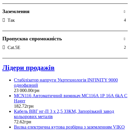
Заземлення
Так
4
Пропускна спроможність
Cat.5E
2
Лідери продажів
Стабілізатор напруги Укртехнологія INFINITY 9000
однофазний
23 000
.
00
грн
MCN116 Автоматичний вимикач MC116A 1Р 16А 6kA C
Hager
182
.
72
грн
Кабель ВВГ нг-П 3 х 2,5 ЗЗКМ, Запорізький завод
кольорових металів
72
.
62
грн
Вилка електрична кутова розбірна з заземленням VIKO