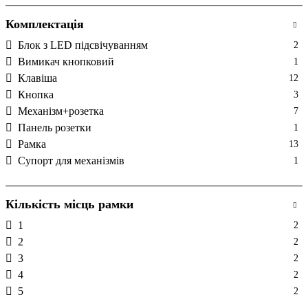
Комплектація
Блок з LED підсвічуванням
2
Вимикач кнопковий
1
Клавіша
12
Кнопка
3
Механізм+розетка
7
Панель розетки
1
Рамка
13
Супорт для механізмів
1
Кількість місць рамки
1
2
2
2
3
2
4
2
5
2