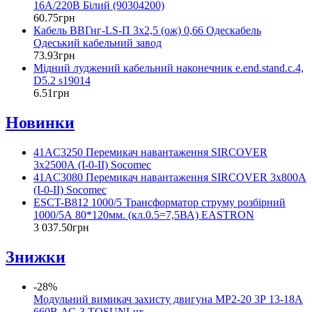
16А/220В Білий (90304200)
60
.
75
грн
Кабель ВВГнг-LS-П 3х2,5 (ож) 0,66 Одескабель
Одеський кабельний завод
73
.
93
грн
Мідний луджений кабельний наконечник e.end.stand.c.4,
D5.2 s19014
6
.
51
грн
Новинки
41AC3250 Перемикач навантаження SIRCOVER
3x2500А (I-0-II) Socomec
41AC3080 Перемикач навантаження SIRCOVER 3x800А
(I-0-II) Socomec
ESCT-B812 1000/5 Трансформатор струму розбірний
1000/5А 80*120мм. (кл.0.5=7,5ВА) EASTRON
3 037
.
50
грн
Знижки
-28%
Модульний вимикач захисту двигуна МР2-20 3Р 13-18A
660В АС-3 TOSUNLux