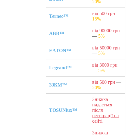
20%
від 500 грн
—
Terneo™
15%
від 90000 грн
ABB™
—
5%
від 50000 грн
EATON™
—
5%
від 3000 грн
Legrand™
—
5%
від 500 грн
—
ЗЗКМ™
20%
Знижка
надається
TOSUNlux™
після
реєстрації на
сайті
Знижка