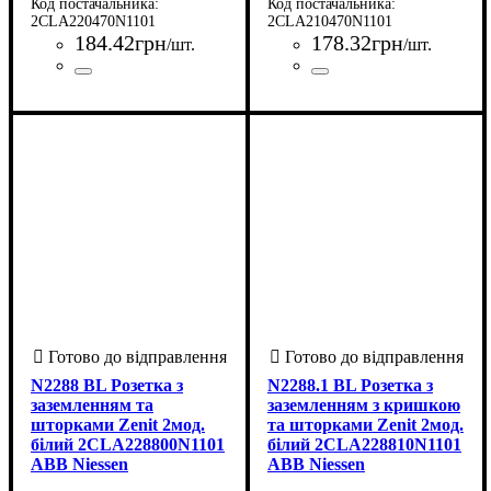
2CLA220470N1101
2CLA210470N1101
184
.
42
грн
178
.
32
грн
/шт.
/шт.
Країна-виробник
Серія
Колір корпусу
Кількість клавіш вимикача
Спосіб встановлення
Ступінь захисту IP
Підсвічування
Комплектація
Тип клеми
: Zenit
: Самозатискні
: Кнопка
: Білий
: Ні
: Іспанія
: 20
:
:
Країна-виробник
Серія
Колір корпусу
Кількість клавіш вимикача
Спосіб встановлення
Ступінь захисту IP
Підсвічування
Комплектація
Тип клеми
: Zenit
: Самозатискні
: Вимикач
: Білий
: Ні
: Іспанія
: 20
:
:
1
Вбудований
клеми
1
Вбудований
кнопковий
клеми
N2288 BL Розетка з
N2288.1 BL Розетка з
заземленням та
заземленням з кришкою
шторками Zenit 2мод.
та шторками Zenit 2мод.
білий 2CLA228800N1101
білий 2CLA228810N1101
ABB Niessen
ABB Niessen