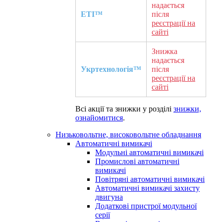
надається
ETI™
після
реєстрації на
сайті
Знижка
надається
Укртехнологія™
після
реєстрації на
сайті
Всі акції та знижки у розділі
знижки,
ознайомитися
.
Низьковольтне, високовольтне обладнання
Автоматичні вимикачі
Модульні автоматичні вимикачі
Промислові автоматичні
вимикачі
Повітряні автоматичні вимикачі
Автоматичні вимикачі захисту
двигуна
Додаткові пристрої модульної
серії