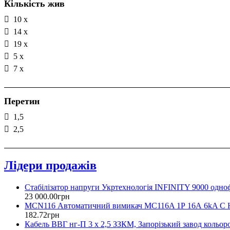
Кількість жив
10 х
14 х
19 х
5 х
7 х
Перетин
1,5
2,5
Лідери продажів
Стабілізатор напруги Укртехнологія INFINITY 9000 одно
23 000
.
00
грн
MCN116 Автоматичний вимикач MC116A 1Р 16А 6kA C 
182
.
72
грн
Кабель ВВГ нг-П 3 х 2,5 ЗЗКМ, Запорізький завод кольор