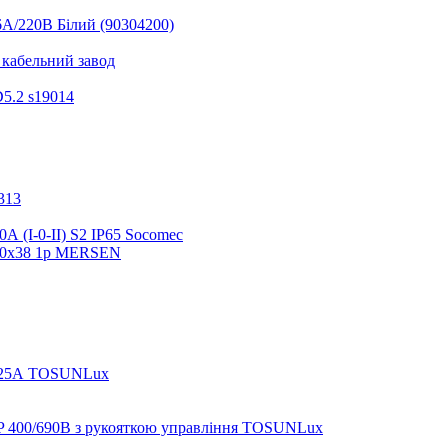
6А/220В Білий (90304200)
 кабельний завод
D5.2 s19014
313
 (I-0-II) S2 IP65 Socomec
 10х38 1р MERSEN
A 25А TOSUNLux
 400/690В з рукояткою управління TOSUNLux