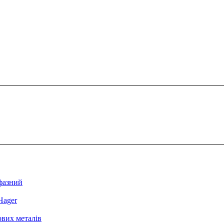
фазний
Hager
ових металів