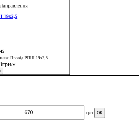
 19х2,5
45
Провід РПШ 19х2,5
3
грн
/м
обник
ил
глий
: Ізоляційна гума
: 19 х
: Україна
грн
ОК