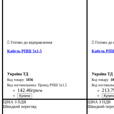
Кабель РПШ 5х1,5
Кабель РПШ
Україна ТД
Україна ТД
1836
18
Провiд РПШ 5х1,5
142
.
46
грн
213
.
7
/м
Країна-виробник
Кількість жил
Властивості
Перетин
Форма
: Круглий
: 1,5
: Ізоляційна гума
: 5 х
: Україна
Країна-вир
Кількість ж
Властивості
Перетин
Форма
: Кру
: 2,5
ЦІНА З ПДВ
ЦІНА З ПДВ
Швидкий перегляд
Швидкий пере