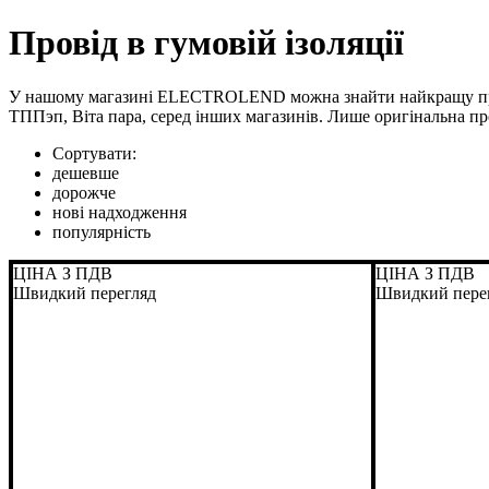
Провід в гумовій ізоляції
У нашому магазині ELECTROLEND можна знайти найкращу про
ТППэп, Віта пара, серед інших магазинів. Лише оригінальна п
Сортувати:
дешевше
дорожче
нові надходження
популярність
ЦІНА З ПДВ
ЦІНА З ПДВ
Швидкий перегляд
Швидкий пере