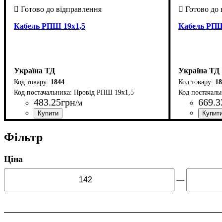
Кабель РПШ 19х1,5
Кабель РПШ
Україна ТД
Україна ТД
1844
18
Провід РПШ 19х1,5
483
.
25
грн
669
.
3
/м
Країна-виробник
Кількість жил
Властивості
Перетин
Форма
: Круглий
: 1,5
: Ізоляційна гума
: 19 х
: Україна
Країна-вир
Кількість ж
Властивості
Перетин
Форма
: Кру
: 2,5
Фільтр
Ціна
—