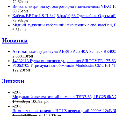
72
.
62
грн
Вилка електрична кутова розбірна з заземленням VIKO 1
60
.
75
грн
Кабель ВВГнг-LS-П 3х2,5 (ож) 0,66 Одескабель Одеський
73
.
93
грн
Мідний луджений кабельний наконечник e.end.stand.c.4, 
6
.
51
грн
Новинки
Автомат захисту двигуна АВЗД 3P 25-40А Schrack BE400
2 838
.
13
грн
14232113 Ручка виносного управління SIRCOVER 125-630А
P1062705 Утримувач запобіжників Modulostar CMC101 /
122
.
20
грн
Знижки
-28%
Модульний автоматичний вимикач TSB3-63, 1P C25 6k
148
.
50
грн
106
.
92
грн
-28%
Вимикач навантаження HGLZ перекидний 2000А 12кВ 3P
105 750
.
00
грн
76 140
.
00
грн