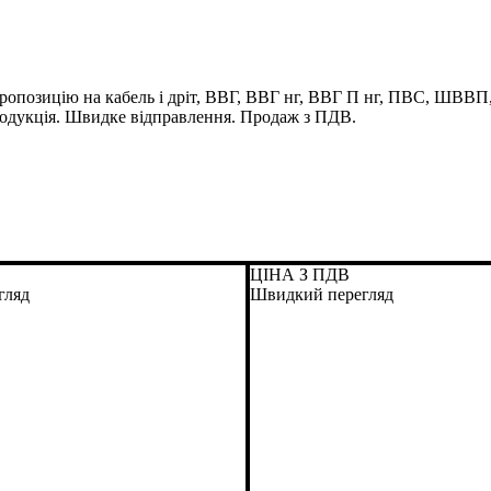
позицію на кабель і дріт, ВВГ, ВВГ нг, ВВГ П нг, ПВС, ШВВ
родукція. Швидке відправлення. Продаж з ПДВ.
ЦІНА З ПДВ
гляд
Швидкий перегляд