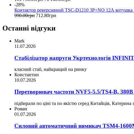
-28%
Контактор реверсивний TSC-D1210 3P+NO 12А котушк
990
.
00
грн
712
.
80
грн
Останні відгуки
Mark
11.07.2026
Стабілізатор напруги Укртехнологія INFINI
класний стаб, найкращий на ринку
Константин
10.07.2026
Перетворювач частоти NVF5-5.5/TS4-B, 380В 
підбирали по ціні та по якістю серед Китайців, Катерина
Роман
01.07.2026
Силовий автоматичний вимикач TSM4-1600