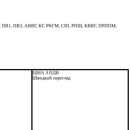
П, ПВ1, ПВ3, АВВГ, КГ, РКГМ, СІП, РПШ, КВВГ, ПРППМ,
ЦІНА З ПДВ
Швидкий перегляд