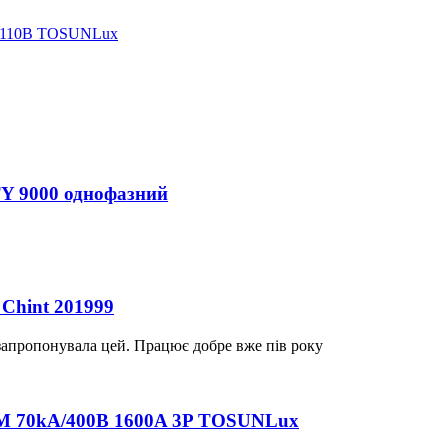
а 110В TOSUNLux
TY 9000 однофазний
Chint 201999
 запропонувала цей. Працює добре вже пів року
M 70kA/400B 1600A 3P TOSUNLux