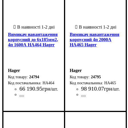
Вимикач навантаження
Вимикач навантаження
корпусний до 6х185мм2,
корпусний 4п 2000А
4п 1600А HA464 Hager
HA465 Hager
Hager
Hager
24794
24795
HA464
HA465
66 190
.
95
грн
98 910
.
07
грн
/шт.
/шт.
Країна-виробник
Серія
: HA
: Франція
Країна-виробник
Серія
: HA
: Франція