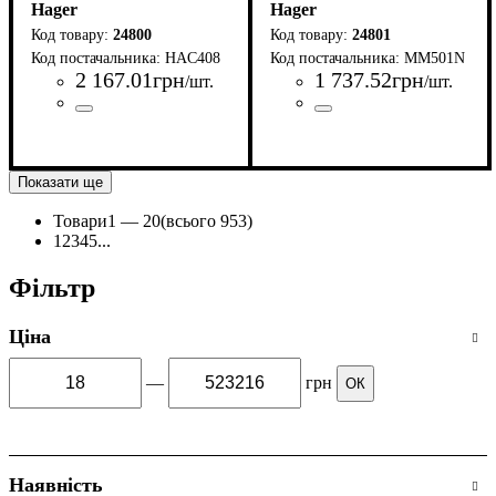
Hager
Hager
24800
24801
HAC408
MM501N
2 167
.
01
грн
1 737
.
52
грн
/шт.
/шт.
Країна-виробник
Серія
: HAC
: Китай
Країна-виробник
Серія
: MM5
:
Нiмеччина
Показати ще
Товари
1 —
20
(всього 953)
1
2
3
4
5
...
Фільтр
Ціна
—
грн
ОК
Наявність