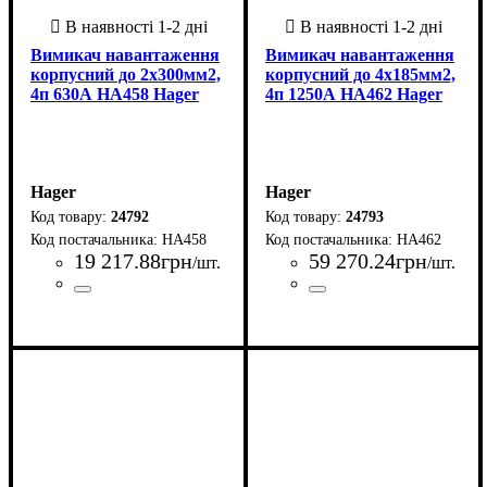
Вимикач навантаження
Вимикач навантаження
корпусний до 2х300мм2,
корпусний до 4х185мм2,
4п 630А HA458 Hager
4п 1250А HA462 Hager
Hager
Hager
24792
24793
HA458
HA462
19 217
.
88
грн
59 270
.
24
грн
/шт.
/шт.
Країна-виробник
Серія
: HA
: Туніс
Країна-виробник
Серія
: HA
: Франція