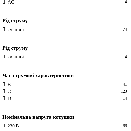
AC
4
Vector
10
Vega
16
Volta
54
Рід струму
Volta, Golf, Vector, Univers
20
змінний
74
Рід струму
змінний
4
Час-струмові характеристики
B
41
C
123
D
14
Номінальна напруга котушки
230 В
66