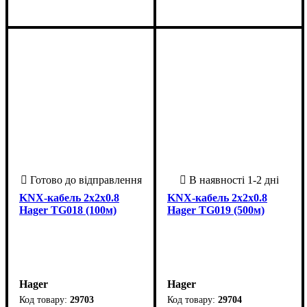
70
16
затискач
Нiмеччина
265 х 95 х 4
KNX-кабель 2х2х0.8
KNX-кабель 2х2х0.8
Hager TG018 (100м)
Hager TG019 (500м)
Hager
Hager
29703
29704