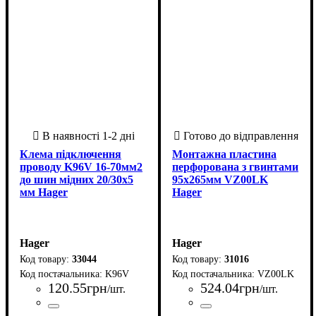
Клема підключення
Монтажна пластина
проводу K96V 16-70мм2
перфорована з гвинтами
до шин мідних 20/30х5
95х265мм VZ00LK
мм Hager
Hager
Hager
Hager
33044
31016
K96V
VZ00LK
120
.
55
грн
524
.
04
грн
/шт.
/шт.
Країна-виробник
Серія
Кількість полюсів
Колір
Кількість контактів
Максимальний перетин дроту, мм2
Мінімальний перетин дроту, мм2
Тип затискача
Габарит шини, мм
: K
: Сталь
: Гвинтовий
: Словенія
: 1
: 5
: 1
Країна-виробник
Серія
Габаритні розміри шир х вис 
:
:
: Volta
: