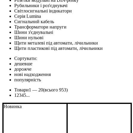
Розетки модульні на DIN-рейку
Рубильники і роз'єднувачі
Світлосигнальні індикатори
Серія Lumina
Сигнальний кабель
Трансформатори напруги
Шини з'єднувальні
Шини нульові
Щити металеві під автомати, лічильники
Щити пластикові під автомати, лічильники
Сортувати:
дешевше
дорожче
нові надходження
популярність
Товари
1 —
20
(всього 953)
1
2
3
4
5
...
Новинка