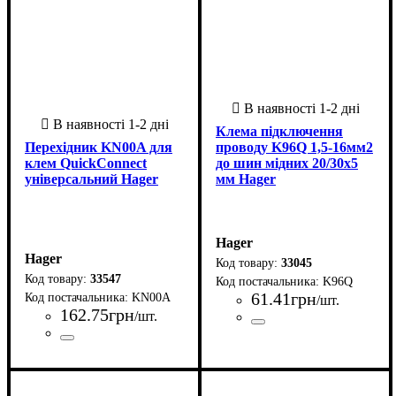
Клема підключення
Перехідник KN00A для
проводу K96Q 1,5-16мм2
клем QuickConnect
до шин мідних 20/30х5
універсальний Hager
мм Hager
Hager
Hager
33045
33547
K96Q
61
.
41
грн
KN00A
/шт.
162
.
75
грн
/шт.
Країна-виробник
Серія
Кількість полюсів
Колір
Кількість контактів
Максимальний перетин дрот
Мінімальний перетин дроту,
Тип затискача
Габарит шини, мм
: K
: Сталь
: Гвинтовий
: Словенія
: 1
: 5
: 1
16
1,5
затискач
Країна-виробник
Серія
Колір
: Volta, Golf, Vector,
: Чорний
:
Нiмеччина
Univers