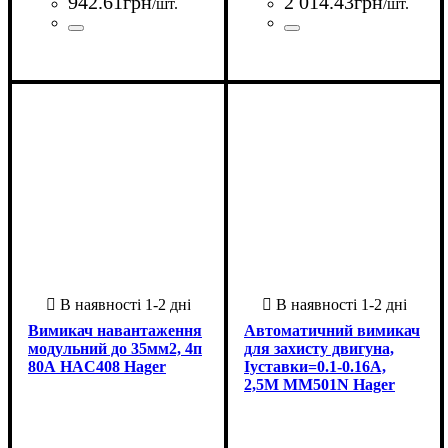
942
.
61
грн
2 014
.
43
грн
/шт.
/шт.
Країна-виробник
Серія
: HAB
: Китай
Країна-виробник
Серія
: HAC
: Китай
Вимикач навантаження
Автоматичний вимикач
модульний до 35мм2, 4п
для захисту двигуна,
80А HAC408 Hager
Iуставки=0.1-0.16А,
2,5М MM501N Hager