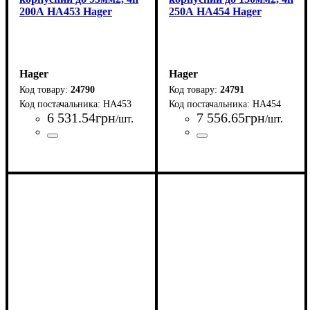
200А HA453 Hager
250А HA454 Hager
Hager
Hager
24790
24791
HA453
HA454
6 531
.
54
грн
7 556
.
65
грн
/шт.
/шт.
Країна-виробник
Серія
: HA
: Туніс
Країна-виробник
Серія
: HA
: Туніс