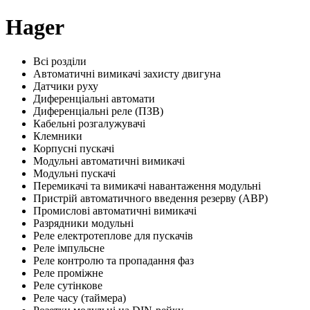
Hager
Всі розділи
Автоматичні вимикачі захисту двигуна
Датчики руху
Диференціальні автомати
Диференціальні реле (ПЗВ)
Кабельні розгалужувачі
Клемники
Корпусні пускачі
Модульні автоматичні вимикачі
Модульні пускачі
Перемикачі та вимикачі навантаження модульні
Пристрій автоматичного введення резерву (АВР)
Промислові автоматичні вимикачі
Разрядники модульні
Реле електротеплове для пускачів
Реле імпульсне
Реле контролю та пропадання фаз
Реле проміжне
Реле сутінкове
Реле часу (таймера)