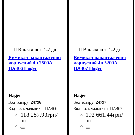
Вимикач навантаження
Вимикач навантаження
корпусний 4п 2500А
корпусний 4п 3200А
HA466 Hager
HA467 Hager
Hager
Hager
24796
24797
HA466
HA467
118 257
.
93
грн
192 661
.
44
грн
/
/
шт.
шт.
Країна-виробник
Серія
: HA
: Франція
Країна-виробник
Серія
: HA
: Франція