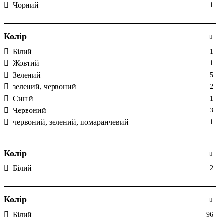
Чорний
1
310 х 427 х 151
1
310 х 552 х 151
1
310 х 677 х 151
1
Колір
326,5 х 294 х 92,5
2
Білий
1
333 х 290 х 72
2
Жовтий
1
335 х 340 х 90
1
Зелений
5
335 х 490 х 90
1
зелений, червоний
2
335 х 615 х 90
1
Синій
1
335 х 740 х 90
1
Червоний
3
348 х 505 х 95
1
червоний, зелений, помаранчевий
1
348 х 630 х 95
1
348 х 755 х 95
1
348 х 880 х 94,5
2
Колір
348 х 880 х 95
1
Білий
2
348 х 880 х 99
1
352 х 293 х 98
2
Колір
352 х 418 х 98
2
352 х 543 х 98
2
Білий
96