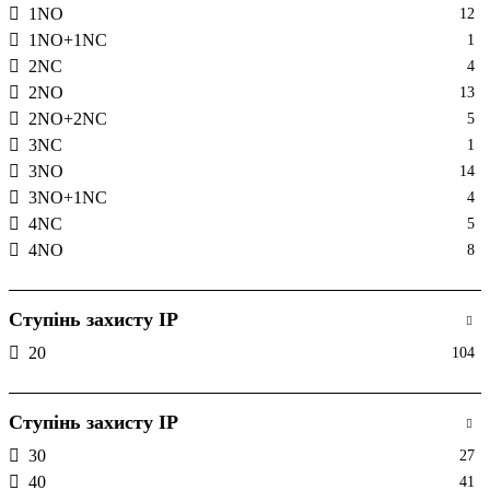
1NO
12
36
21
1NO+1NC
1
4
4
2NC
4
48
12
2NO
13
54
8
2NO+2NC
5
6
3
3NC
1
60
6
3NO
14
72
11
3NO+1NC
4
78
1
4NC
5
8
8
4NO
8
84
2
96
1
Ступінь захисту IP
20
104
Ступінь захисту IP
30
27
40
41