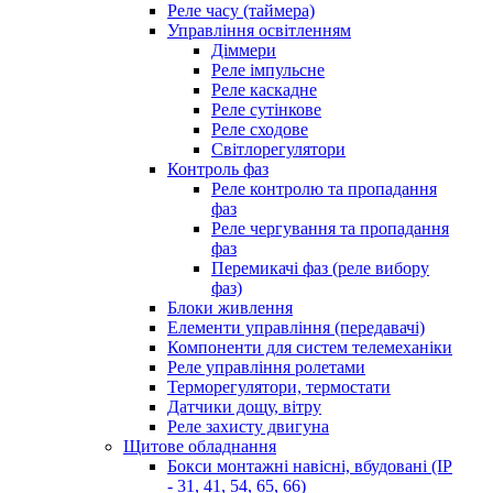
Реле часу (таймера)
Управління освітленням
Діммери
Реле імпульсне
Реле каскадне
Реле сутінкове
Реле сходове
Світлорегулятори
Контроль фаз
Реле контролю та пропадання
фаз
Реле чергування та пропадання
фаз
Перемикачі фаз (реле вибору
фаз)
Блоки живлення
Елементи управління (передавачі)
Компоненти для систем телемеханіки
Реле управління ролетами
Терморегулятори, термостати
Датчики дощу, вітру
Реле захисту двигуна
Щитове обладнання
Бокси монтажні навісні, вбудовані (IP
- 31, 41, 54, 65, 66)