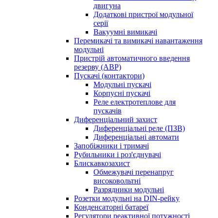
двигуна
Додаткові пристрої модульної
серії
Вакуумні вимикачі
Перемикачі та вимикачі навантаження
модульні
Пристрій автоматичного введення
резерву (АВР)
Пускачі (контактори)
Модульні пускачі
Корпусні пускачі
Реле електротеплове для
пускачів
Диференціальний захист
Диференціальні реле (ПЗВ)
Диференціальні автомати
Запобіжники і тримачі
Рубильники і роз'єднувачі
Блискавкозахист
Обмежувачі перенапруг
високовольтні
Разрядники модульні
Розетки модульні на DIN-рейку
Конденсаторні батареї
Регулятори реактивної потужності