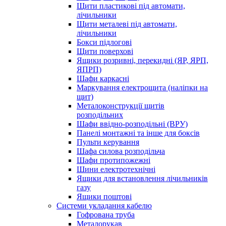
Щити пластикові під автомати,
лічильники
Щити металеві під автомати,
лічильники
Бокси підлогові
Щити поверхові
Ящики розривні, перекидні (ЯР, ЯРП,
ЯПРП)
Шафи каркасні
Маркування електрощита (наліпки на
щит)
Металоконструкції щитів
розподільних
Шафи ввідно-розподільні (ВРУ)
Панелі монтажні та інше для боксів
Пульти керування
Шафа силова розподільча
Шафи протипожежні
Шини електротехнічні
Ящики для встановлення лічильників
газу
Ящики поштові
Системи укладання кабелю
Гофрована труба
Металорукав