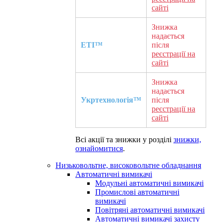
сайті
Знижка
надається
ETI™
після
реєстрації на
сайті
Знижка
надається
Укртехнологія™
після
реєстрації на
сайті
Всі акції та знижки у розділі
знижки,
ознайомитися
.
Низьковольтне, високовольтне обладнання
Автоматичні вимикачі
Модульні автоматичні вимикачі
Промислові автоматичні
вимикачі
Повітряні автоматичні вимикачі
Автоматичні вимикачі захисту