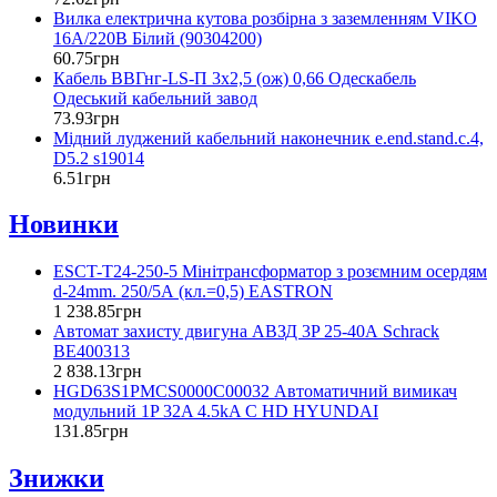
Вилка електрична кутова розбірна з заземленням VIKO
16А/220В Білий (90304200)
60
.
75
грн
Кабель ВВГнг-LS-П 3х2,5 (ож) 0,66 Одескабель
Одеський кабельний завод
73
.
93
грн
Мідний луджений кабельний наконечник e.end.stand.c.4,
D5.2 s19014
6
.
51
грн
Новинки
ESCT-T24-250-5 Мінітрансформатор з розємним осердям
d-24mm. 250/5А (кл.=0,5) EASTRON
1 238
.
85
грн
Автомат захисту двигуна АВЗД 3P 25-40А Schrack
BE400313
2 838
.
13
грн
HGD63S1PMCS0000C00032 Автоматичний вимикач
модульний 1P 32A 4.5kA C HD HYUNDAI
131
.
85
грн
Знижки