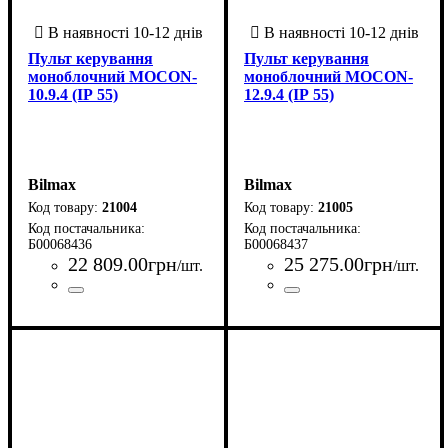
Пульт керування
Пульт керування
моноблочний MOCON-
моноблочний MOCON-
10.9.4 (ІР 55)
12.9.4 (ІР 55)
Bilmax
Bilmax
21004
21005
Б00068436
Б00068437
22 809
.
00
грн
25 275
.
00
грн
/шт.
/шт.
Країна-виробник
Серія
: MOCON
: Україна
Країна-виробник
Серія
: MOCON
: Україна