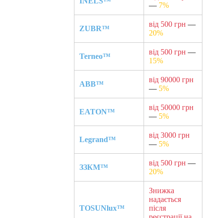
INELS™
—
7%
від 500 грн
—
ZUBR™
20%
від 500 грн
—
Terneo™
15%
від 90000 грн
ABB™
—
5%
від 50000 грн
EATON™
—
5%
від 3000 грн
Legrand™
—
5%
від 500 грн
—
ЗЗКМ™
20%
Знижка
надається
TOSUNlux™
після
реєстрації на