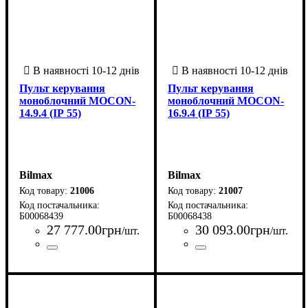
Пульт керування
Пульт керування
моноблочний MOCON-
моноблочний MOCON-
14.9.4 (ІР 55)
16.9.4 (ІР 55)
Bilmax
Bilmax
21006
21007
Б00068439
Б00068438
27 777
.
00
грн
30 093
.
00
грн
/шт.
/шт.
Країна-виробник
Серія
: MOCON
: Україна
Країна-виробник
Серія
: MOCON
: Україна