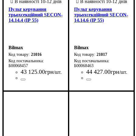
Пульт керування
Пульт керування
трьохсекційний SECON-
трьохсекційний SECON-
14.14.4 (ІР 55)
14.14.6 (ІР 55)
Bilmax
Bilmax
21016
21017
Б00068457
Б00068463
43 125
.
00
грн
44 427
.
00
грн
/шт.
/шт.
Країна-виробник
Серія
: SECON
: Україна
Країна-виробник
Серія
: SECON
: Україна