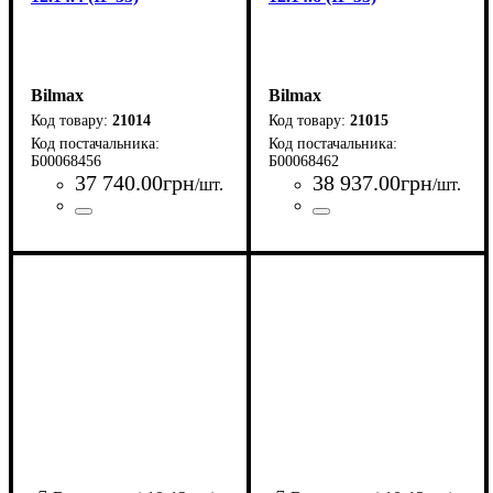
Bilmax
Bilmax
21014
21015
Б00068456
Б00068462
37 740
.
00
грн
38 937
.
00
грн
/шт.
/шт.
Країна-виробник
Серія
: SECON
: Україна
Країна-виробник
Серія
: SECON
: Україна