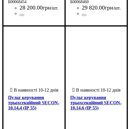
Б00068454
Б00068460
28 200
.
00
грн
29 820
.
00
грн
/шт.
/шт.
Країна-виробник
Серія
: SECON
: Україна
Країна-виробник
Серія
: SECON
: Україна
Пульт керування
Пульт керування
трьохсекційний SECON-
трьохсекційний SECON-
10.14.4 (ІР 55)
10.14.6 (ІР 55)