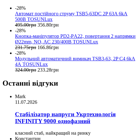
-28%
Автомат постійного струму TSB5-63DC 2P 63A 6kA
500B TOSUNLux
495
.
00
грн
356
.
80
грн
-28%
Кнопка-маніпулятор PD2-PА22, повертання 2 напрямки
Ø22mm, NO, AC 230/400B TOSUNLux
231
.
75
грн
166
.
86
грн
-28%
Модульний автоматичний вимикач TSB3-63, 2P C4 6kA
4А TOSUNLux
324
.
00
грн
233
.
28
грн
Останні відгуки
Mark
11.07.2026
Стабілізатор напруги Укртехнологія
INFINITY 9000 однофазний
класний стаб, найкращий на ринку
Константин