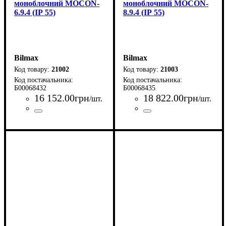
моноблочний MOCON-
моноблочний MOCON-
6.9.4 (ІР 55)
8.9.4 (ІР 55)
Bilmax
Bilmax
21002
21003
Б00068432
Б00068435
16 152
.
00
грн
18 822
.
00
грн
/шт.
/шт.
Країна-виробник
Серія
: MOCON
: Україна
Країна-виробник
Серія
: MOCON
: Україна