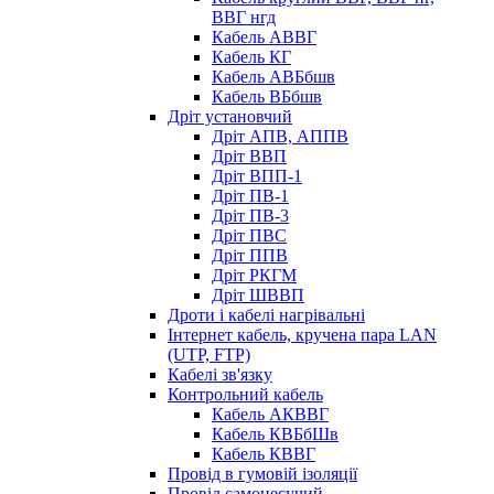
ВВГ нгд
Кабель АВВГ
Кабель КГ
Кабель АВБбшв
Кабель ВБбшв
Дріт установчий
Дріт АПВ, АППВ
Дріт ВВП
Дріт ВПП-1
Дріт ПВ-1
Дріт ПВ-3
Дріт ПВС
Дріт ППВ
Дріт РКГМ
Дріт ШВВП
Дроти і кабелі нагрівальні
Інтернет кабель, кручена пара LAN
(UTP, FTP)
Кабелі зв'язку
Контрольний кабель
Кабель АКВВГ
Кабель КВБбШв
Кабель КВВГ
Провід в гумовій ізоляції
Провід самонесучий