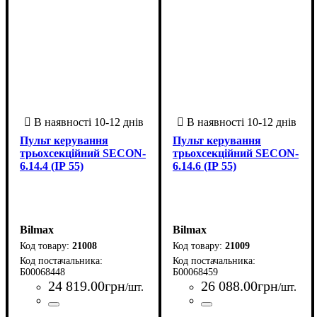
Пульт керування
Пульт керування
трьохсекційний SECON-
трьохсекційний SECON-
6.14.4 (ІР 55)
6.14.6 (ІР 55)
Bilmax
Bilmax
21008
21009
Б00068448
Б00068459
24 819
.
00
грн
26 088
.
00
грн
/шт.
/шт.
Країна-виробник
Серія
: SECON
: Україна
Країна-виробник
Серія
: SECON
: Україна