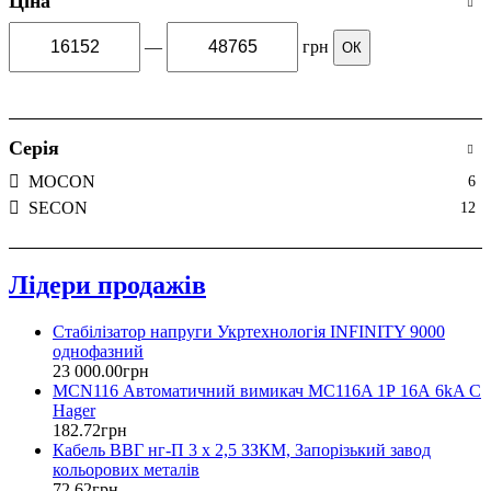
Ціна
—
грн
ОК
Серія
MOCON
6
SECON
12
Лідери продажів
Стабілізатор напруги Укртехнологія INFINITY 9000
однофазний
23 000
.
00
грн
MCN116 Автоматичний вимикач MC116A 1Р 16А 6kA C
Hager
182
.
72
грн
Кабель ВВГ нг-П 3 х 2,5 ЗЗКМ, Запорізький завод
кольорових металів
72
.
62
грн