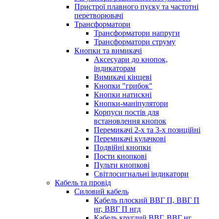
Пристрої плавного пуску та частотні
перетворювачі
Трансформатори
Трансформатори напруги
Трансформатори струму
Кнопки та вимикачі
Аксесуари до кнопок,
індикаторам
Вимикачі кінцеві
Кнопки "грибок"
Кнопки натискні
Кнопки-маніпулятори
Корпуси постів для
встановлення кнопок
Перемикачі 2-х та 3-х позиційні
Перемикачі кулачкові
Подвійні кнопки
Пости кнопкові
Пульти кнопкові
Світлосигнальні індикатори
Кабель та провід
Силовий кабель
Кабель плоский ВВГ П, ВВГ П
нг, ВВГ П нгд
Кабель круглий ВВГ, ВВГ нг,