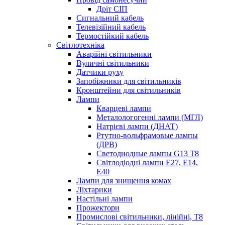
Дріт СІП
Сигнальний кабель
Телевізійний кабель
Термостійкий кабель
Світлотехніка
Аварійні світильники
Вуличні світильники
Датчики руху
Запобіжники для світильників
Кронштейни для світильників
Лампи
Кварцеві лампи
Металологогенні лампи (МГЛ)
Натрієві лампи (ДНАТ)
Ртутно-вольфрамовые лампы
(ДРВ)
Светодиодные лампы G13 Т8
Світлодіодні лампи E27, E14,
E40
Лампи для знищення комах
Ліхтарики
Настільні лампи
Прожектори
Промислові світильники, лінійні, Т8