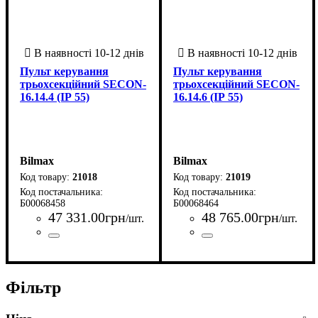
Пульт керування
Пульт керування
трьохсекційний SECON-
трьохсекційний SECON-
16.14.4 (ІР 55)
16.14.6 (ІР 55)
Bilmax
Bilmax
21018
21019
Б00068458
Б00068464
47 331
.
00
грн
48 765
.
00
грн
/шт.
/шт.
Країна-виробник
Серія
: SECON
: Україна
Країна-виробник
Серія
: SECON
: Україна
Фільтр