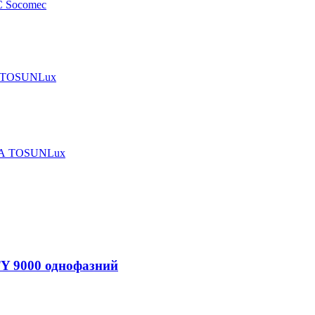
C Socomec
16 TOSUNLux
 1А TOSUNLux
TY 9000 однофазний