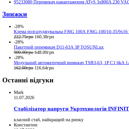
95233080 Перемикач навантаження ATyS 3x800A 230 VA
Знижки
-28%
Клема розгалуджувальна FJ6G 100А FJ6G-100/10-35/9х
222
.
75
грн
160
.
38
грн
-28%
Пакетний перемикач D11-63A 3P TOSUNLux
900
.
00
грн
648
.
00
грн
-28%
Модульний автоматичний вимикач TSB3-63, 1P C1 6kA
162
.
00
грн
116
.
64
грн
Останні відгуки
Mark
11.07.2026
Стабілізатор напруги Укртехнологія INFINI
класний стаб, найкращий на ринку
Константин