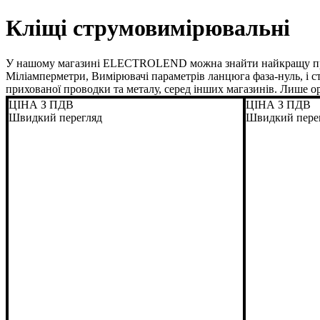
Кліщі струмовимірювальні
У нашому магазині ELECTROLEND можна знайти найкращу про
Міліамперметри, Вимірювачі параметрів ланцюга фаза-нуль, і 
прихованої проводки та металу, серед інших магазинів. Лише 
ЦІНА З ПДВ
ЦІНА З ПДВ
Швидкий перегляд
Швидкий пере