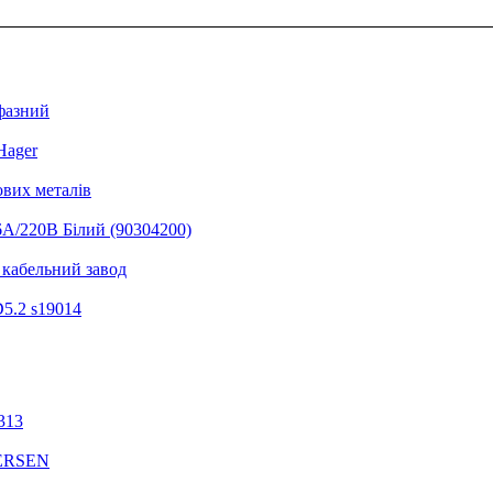
фазний
Hager
ових металів
6А/220В Білий (90304200)
 кабельний завод
D5.2 s19014
313
MERSEN