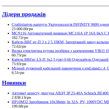
Лідери продажів
Стабілізатор напруги Укртехнологія INFINITY 9000 одно
23 000
.
00
грн
MCN116 Автоматичний вимикач MC116A 1Р 16А 6kA C 
182
.
72
грн
Кабель ВВГ нг-П 3 х 2,5 ЗЗКМ, Запорізький завод кольор
72
.
62
грн
Вилка електрична кутова розбірна з заземленням VIKO 1
60
.
75
грн
Кабель ВВГнг-LS-П 3х2,5 (ож) 0,66 Одескабель Одеський
73
.
93
грн
Мідний луджений кабельний наконечник e.end.stand.c.4, 
6
.
51
грн
Новинки
Автомат захисту двигуна АВЗД 3P 25-40А Schrack BE400
2 838
.
13
грн
HP10M32 Запобіжник 10х38mm, In 32A, PV, 1000VDC 
199
.
68
грн