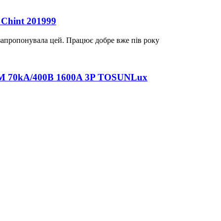
Chint 201999
 запропонувала цей. Працює добре вже пів року
M 70kA/400B 1600A 3P TOSUNLux