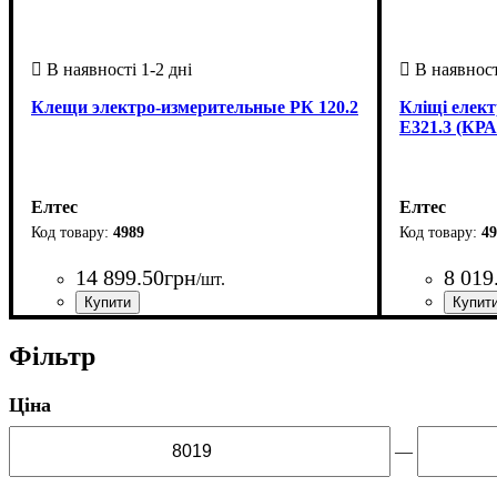
Клещи электро-измерительные РК 120.2
Кліщі елек
Е321.3 (КРА
Елтес
Елтес
4989
49
14 899
.
50
грн
8 019
/шт.
Країна-виробник
: Україна
Країна-вир
Фільтр
Ціна
—