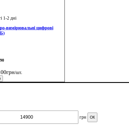
тро-вимірювальні цифрові
Б)
90
.
00
грн
/шт.
обник
: Україна
грн
ОК