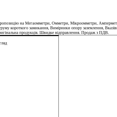
позицію на Мегаомметри, Омметри, Мікроомметри, Амперметри
струму короткого замикання, Вимірники опору заземлення, Вказі
оригінальна продукція. Швидке відправлення. Продаж з ПДВ.
гляд