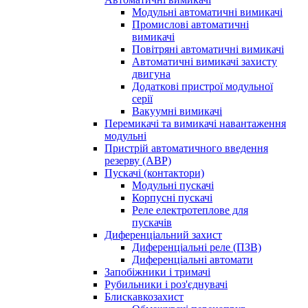
Модульні автоматичні вимикачі
Промислові автоматичні
вимикачі
Повітряні автоматичні вимикачі
Автоматичні вимикачі захисту
двигуна
Додаткові пристрої модульної
серії
Вакуумні вимикачі
Перемикачі та вимикачі навантаження
модульні
Пристрій автоматичного введення
резерву (АВР)
Пускачі (контактори)
Модульні пускачі
Корпусні пускачі
Реле електротеплове для
пускачів
Диференціальний захист
Диференціальні реле (ПЗВ)
Диференціальні автомати
Запобіжники і тримачі
Рубильники і роз'єднувачі
Блискавкозахист