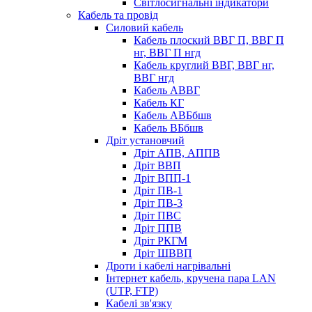
Світлосигнальні індикатори
Кабель та провід
Силовий кабель
Кабель плоский ВВГ П, ВВГ П
нг, ВВГ П нгд
Кабель круглий ВВГ, ВВГ нг,
ВВГ нгд
Кабель АВВГ
Кабель КГ
Кабель АВБбшв
Кабель ВБбшв
Дріт установчий
Дріт АПВ, АППВ
Дріт ВВП
Дріт ВПП-1
Дріт ПВ-1
Дріт ПВ-3
Дріт ПВС
Дріт ППВ
Дріт РКГМ
Дріт ШВВП
Дроти і кабелі нагрівальні
Інтернет кабель, кручена пара LAN
(UTP, FTP)
Кабелі зв'язку