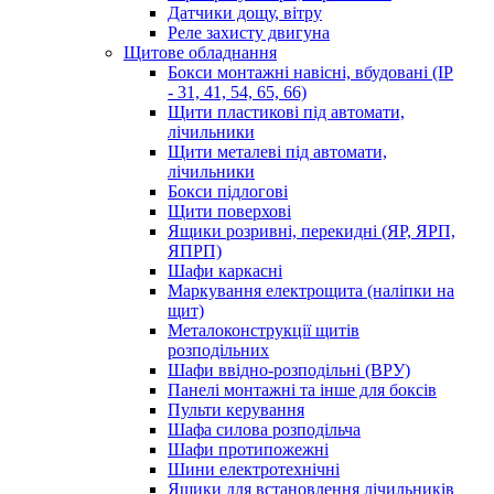
Датчики дощу, вітру
Реле захисту двигуна
Щитове обладнання
Бокси монтажні навісні, вбудовані (IP
- 31, 41, 54, 65, 66)
Щити пластикові під автомати,
лічильники
Щити металеві під автомати,
лічильники
Бокси підлогові
Щити поверхові
Ящики розривні, перекидні (ЯР, ЯРП,
ЯПРП)
Шафи каркасні
Маркування електрощита (наліпки на
щит)
Металоконструкції щитів
розподільних
Шафи ввідно-розподільні (ВРУ)
Панелі монтажні та інше для боксів
Пульти керування
Шафа силова розподільча
Шафи протипожежні
Шини електротехнічні
Ящики для встановлення лічильників