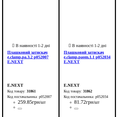
Плашковий затискач
Плашковий затискач
e.clamp.pa.3.2 p052007
e.clamp.paom.1.1 p052034
E.NEXT
E.NEXT
E.NEXT
E.NEXT
31861
31862
p052007
p052034
259
.
85
грн
81
.
72
грн
/шт
/шт
Країна-виробник
Серія
: e.clamp.pa
: Китай
Країна-виробник
Серія
: e.clamp.pa
: Китай