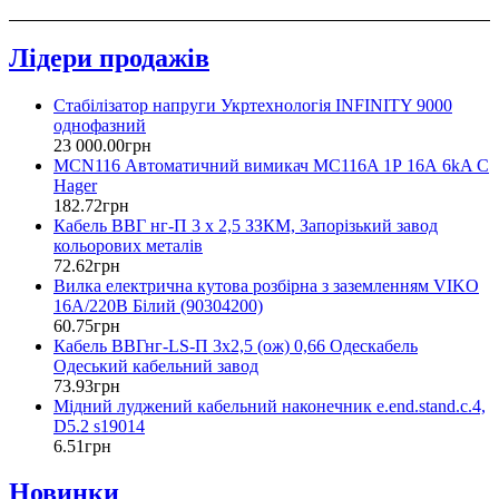
Лідери продажів
Стабілізатор напруги Укртехнологія INFINITY 9000
однофазний
23 000
.
00
грн
MCN116 Автоматичний вимикач MC116A 1Р 16А 6kA C
Hager
182
.
72
грн
Кабель ВВГ нг-П 3 х 2,5 ЗЗКМ, Запорізький завод
кольорових металів
72
.
62
грн
Вилка електрична кутова розбірна з заземленням VIKO
16А/220В Білий (90304200)
60
.
75
грн
Кабель ВВГнг-LS-П 3х2,5 (ож) 0,66 Одескабель
Одеський кабельний завод
73
.
93
грн
Мідний луджений кабельний наконечник e.end.stand.c.4,
D5.2 s19014
6
.
51
грн
Новинки