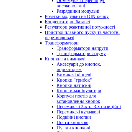
Обмежувачі перенапруг
високовольтні
Разрядники модульні
Розетки модульні на DIN-рейку
Конденсаторні батареї
Регулятори реактивної потужності
Пристрої плавного пуску та частотні
перетворювачі
Трансформатори
Трансформатори напруги
Трансформатори струму
Кнопки та вимикачі
Аксесуари до кнопок,
індикаторам
Вимикачі кінцеві
Кнопки "грибок"
Кнопки натискні
Кнопки-маніпулятори
Корпуси постів для
встановлення кнопок
Перемикачі 2-х та 3-х позиційні
Перемикачі кулачкові
Подвійні кнопки
Пости кнопкові
Пульти кнопкові