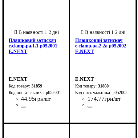
Плашковий затискач
Плашковий затискач
e.clamp.pa.1.1 p052001
e.clamp.pa.2.2a p052002
E.NEXT
E.NEXT
E.NEXT
E.NEXT
31859
31860
p052001
p052002
44
.
95
грн
174
.
77
грн
/шт
/шт
Країна-виробник
Серія
Тип затискача
Діаметр провідника, мм
Перетин
: e.clamp.pa
: 16-35
: Плашковий
: Китай
:
Країна-виробник
Серія
Тип затискача
Діаметр провідника, мм
: e.clamp.pa
: Плашковий
: Китай
:
5,1-9,0
9,6-11,4