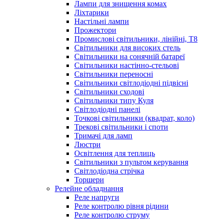
Лампи для знищення комах
Ліхтарики
Настільні лампи
Прожектори
Промислові світильники, лінійні, Т8
Світильники для високих стель
Світильники на сонячній батареї
Світильники настінно-стельові
Світильники переносні
Світильники світлодіодні підвісні
Світильники сходові
Світильники типу Куля
Світлодіодні панелі
Точкові світильники (квадрат, коло)
Трекові світильники і споти
Тримачі для ламп
Люстри
Освітлення для теплиць
Світильники з пультом керування
Світлодіодна стрічка
Торшери
Релейне обладнання
Реле напруги
Реле контролю рівня рідини
Реле контролю струму