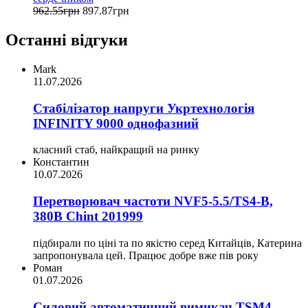
962
.
55
грн
897
.
87
грн
Останні відгуки
Mark
11.07.2026
Стабілізатор напруги Укртехнологія
INFINITY 9000 однофазний
класний стаб, найкращий на ринку
Константин
10.07.2026
Перетворювач частоти NVF5-5.5/TS4-B,
380В Chint 201999
підбирали по ціні та по якістю серед Китайців, Катерина
запропонувала цей. Працює добре вже пів року
Роман
01.07.2026
Силовий автоматичний вимикач TSM4-