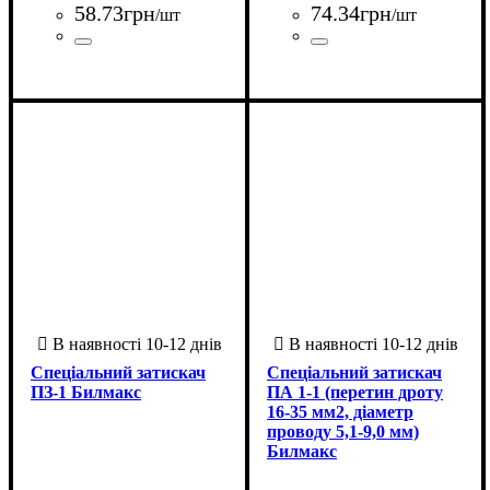
58
.
73
грн
74
.
34
грн
/шт
/шт
Країна-виробник
Серія
: e.clamp.ps
: Китай
Країна-виробник
Серія
: e.clamp.ps
: Китай
Спеціальний затискач
Спеціальний затискач
ПЗ-1 Билмакс
ПА 1-1 (перетин дроту
16-35 мм2, діаметр
проводу 5,1-9,0 мм)
Билмакс