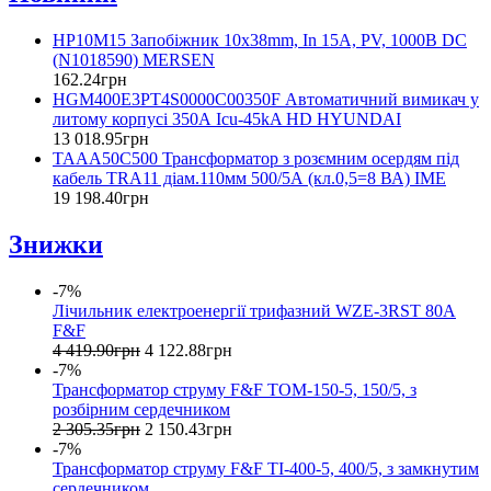
HP10M15 Запобіжник 10x38mm, In 15A, PV, 1000B DC
(N1018590) MERSEN
162
.
24
грн
HGM400E3PT4S0000C00350F Автоматичний вимикач у
литому корпусі 350А Icu-45kA HD HYUNDAI
13 018
.
95
грн
TAAA50C500 Трансформатор з розємним осердям під
кабель TRA11 діам.110мм 500/5А (кл.0,5=8 ВА) IME
19 198
.
40
грн
Знижки
-7%
Лічильник електроенергії трифазний WZE-3RST 80A
F&F
4 419
.
90
грн
4 122
.
88
грн
-7%
Трансформатор струму F&F TOM-150-5, 150/5, з
розбірним сердечником
2 305
.
35
грн
2 150
.
43
грн
-7%
Трансформатор струму F&F TI-400-5, 400/5, з замкнутим
сердечником