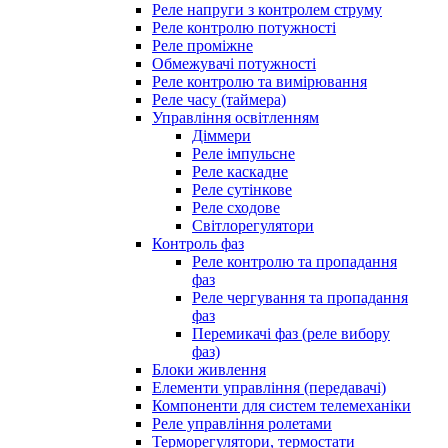
Реле напруги з контролем струму
Реле контролю потужності
Реле проміжне
Обмежувачі потужності
Реле контролю та вимірювання
Реле часу (таймера)
Управління освітленням
Діммери
Реле імпульсне
Реле каскадне
Реле сутінкове
Реле сходове
Світлорегулятори
Контроль фаз
Реле контролю та пропадання
фаз
Реле чергування та пропадання
фаз
Перемикачі фаз (реле вибору
фаз)
Блоки живлення
Елементи управління (передавачі)
Компоненти для систем телемеханіки
Реле управління ролетами
Терморегулятори, термостати