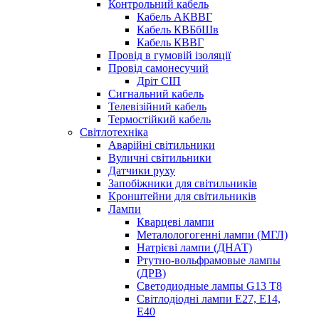
Контрольний кабель
Кабель АКВВГ
Кабель КВБбШв
Кабель КВВГ
Провід в гумовій ізоляції
Провід самонесучий
Дріт СІП
Сигнальний кабель
Телевізійний кабель
Термостійкий кабель
Світлотехніка
Аварійні світильники
Вуличні світильники
Датчики руху
Запобіжники для світильників
Кронштейни для світильників
Лампи
Кварцеві лампи
Металологогенні лампи (МГЛ)
Натрієві лампи (ДНАТ)
Ртутно-вольфрамовые лампы
(ДРВ)
Светодиодные лампы G13 Т8
Світлодіодні лампи E27, E14,
E40