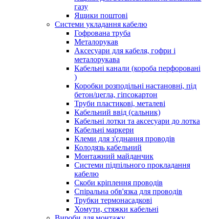
газу
Ящики поштові
Системи укладання кабелю
Гофрована труба
Металорукав
Аксесуари для кабеля, гофри і
металорукава
Кабельні канали (короба перфоровані
)
Коробки розподільні настановні, під
бетон/цегла, гіпсокартон
Труби пластикові, металеві
Кабельний ввід (сальник)
Кабельні лотки та аксесуари до лотка
Кабельні маркери
Клеми для з'єднання проводів
Колодязь кабельний
Монтажний майданчик
Системи підпільного прокладання
кабелю
Скоби кріплення проводів
Спіральна обв'язка для проводів
Трубки термонасадкові
Хомути, стяжки кабельні
Вироби для монтажу