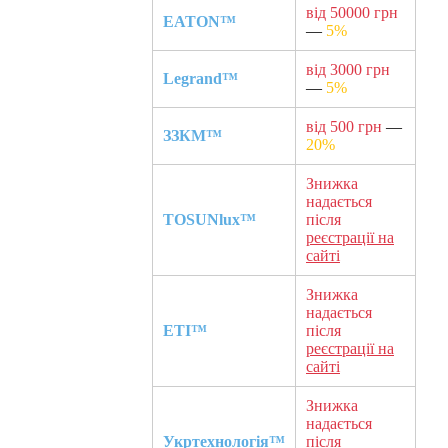
від 50000 грн
EATON™
—
5%
від 3000 грн
Legrand™
—
5%
від 500 грн
—
ЗЗКМ™
20%
Знижка
надається
TOSUNlux™
після
реєстрації на
сайті
Знижка
надається
ETI™
після
реєстрації на
сайті
Знижка
надається
Укртехнологія™
після