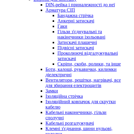
DIN-рейка і приналежності до неї
Арматура СІП
Бандажна стрічка
Анкерні затискачі
Гаки
Гільзи з'єднувальні та
накінечники ізольовані
Затискачі плашечні
Підвісні затискачі
Проколюючі відгалужувальні
затискачі
Скріпи, скоби, ролики, та інше
Боти, калоші, рукавички, килимки
діелектричні
Вентилятори, решітки, нагрівачі, все
для збирання електрощитів
Замки
Ізоляційна стрічка
Ізоляційний ковпачок для скрутки
кабелю
Кабельні наконечники, гільзи
сполучні
Кабельні розгалужувачі
Клемні з'єднання, шини нульові,
колодки