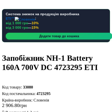
Система знижок на продукцію виробника
ETI™
:
від 1 000 грн
—
10%
від 3 000 грн
—
15%
Додати товар до кошика
Запобіжник NH-1 Battery
160A 700V DC 4723295 ETI
33080
4723295
Країна-виробник:
Словенія
2 906
.
80
грн