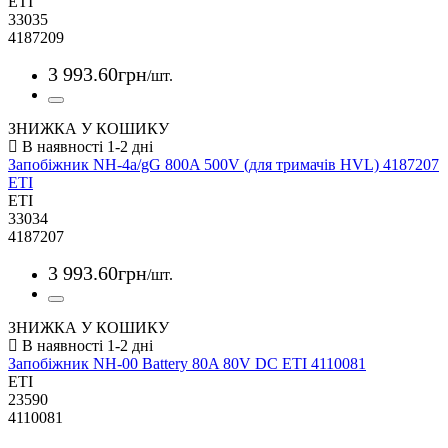
ETI
33035
4187209
3 993
.
60
грн
/шт.
ЗНИЖКА У КОШИКУ
Запобіжник NH-4a/gG 800A 500V (для тримачів HVL) 4187207
ETI
ETI
33034
4187207
3 993
.
60
грн
/шт.
ЗНИЖКА У КОШИКУ
Запобіжник NH-00 Battery 80A 80V DC ETI 4110081
ETI
23590
4110081