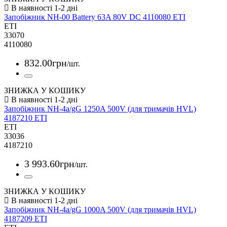
Запобіжник NH-00 Battery 63A 80V DC 4110080 ETI
ETI
33070
4110080
832
.
00
грн
/шт.
ЗНИЖКА У КОШИКУ
Запобіжник NH-4a/gG 1250A 500V (для тримачів HVL)
4187210 ETI
ETI
33036
4187210
3 993
.
60
грн
/шт.
ЗНИЖКА У КОШИКУ
Запобіжник NH-4a/gG 1000A 500V (для тримачів HVL)
4187209 ETI