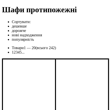
Шафи протипожежні
Сортувати:
дешевше
дорожче
нові надходження
популярність
Товари
1 —
20
(всього 242)
1
2
3
4
5
...