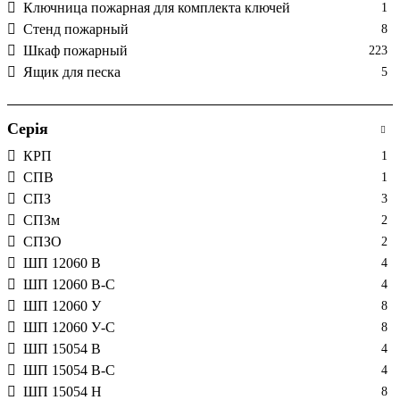
Ключница пожарная для комплекта ключей
1
Стенд пожарный
8
Шкаф пожарный
223
Ящик для песка
5
Серія
КРП
1
СПВ
1
СПЗ
3
СПЗм
2
СПЗО
2
ШП 12060 В
4
ШП 12060 В-С
4
ШП 12060 У
8
ШП 12060 У-С
8
ШП 15054 В
4
ШП 15054 В-С
4
ШП 15054 Н
8