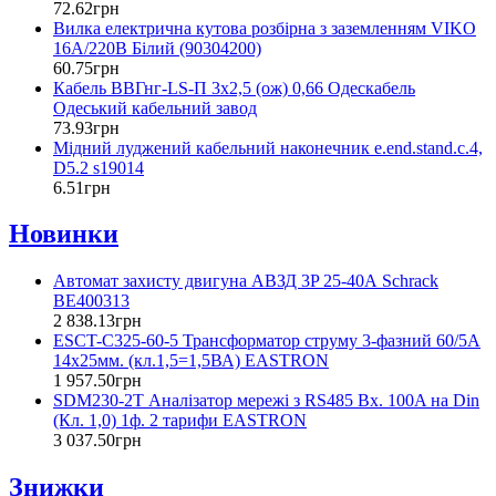
72
.
62
грн
Вилка електрична кутова розбірна з заземленням VIKO
16А/220В Білий (90304200)
60
.
75
грн
Кабель ВВГнг-LS-П 3х2,5 (ож) 0,66 Одескабель
Одеський кабельний завод
73
.
93
грн
Мідний луджений кабельний наконечник e.end.stand.c.4,
D5.2 s19014
6
.
51
грн
Новинки
Автомат захисту двигуна АВЗД 3P 25-40А Schrack
BE400313
2 838
.
13
грн
ESCT-C325-60-5 Трансформатор струму 3-фазний 60/5А
14x25мм. (кл.1,5=1,5ВА) EASTRON
1 957
.
50
грн
SDM230-2T Аналізатор мережі з RS485 Вх. 100A на Din
(Кл. 1,0) 1ф. 2 тарифи EASTRON
3 037
.
50
грн
Знижки