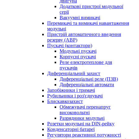
двигуна
Додаткові пристрої модульної
серії
Вакуумні вимикачі
Перемикачі та вимикачі навантаження
модульні
Пристрій автоматичного введення
резерву (АВР)
Пускачі (контактори)
Модульні пускачі
Корпусні пускачі
Реле електротеплове для
пускачів
Диференціальний захист
Диференціальні реле (ПЗВ)
Диференціальні автомати
Запобіжники і тримачі
Рубильники і роз'єднувачі
Блискавкозахист
Обмежувачі перенапруг
високовольтні
Разрядники модульні
Розетки модульні на DIN-рейку
Конденсаторні батареї
Регулятори реактивної потужності