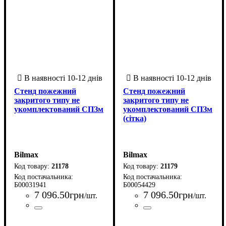
Стенд пожежний
Стенд пожежний
закритого типу не
закритого типу не
укомплектований СПЗм
укомплектований СПЗм
(сітка)
Bilmax
Bilmax
21178
21179
Б00031941
Б00054429
7 096
.
50
грн
7 096
.
50
грн
/шт.
/шт.
Країна-виробник
Серія
: СПЗм
: Україна
Країна-виробник
Серія
: СПЗм
: Україна