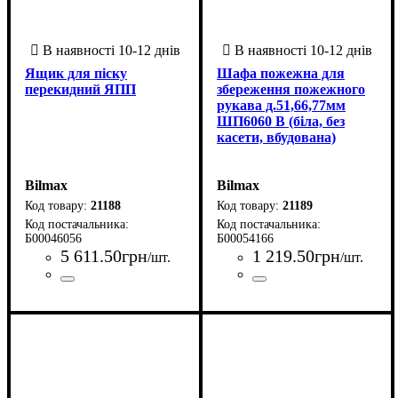
Ящик для піску
Шафа пожежна для
перекидний ЯПП
збереження пожежного
рукава д.51,66,77мм
ШП6060 В (біла, без
касети, вбудована)
Bilmax
Bilmax
21188
21189
Б00046056
Б00054166
5 611
.
50
грн
1 219
.
50
грн
/шт.
/шт.
Країна-виробник
Серія
: ЯПП
: Україна
Країна-виробник
Серія
: ШП 6060 В
: Україна