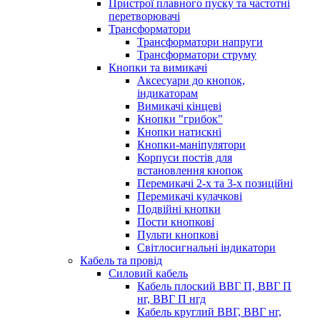
Пристрої плавного пуску та частотні
перетворювачі
Трансформатори
Трансформатори напруги
Трансформатори струму
Кнопки та вимикачі
Аксесуари до кнопок,
індикаторам
Вимикачі кінцеві
Кнопки "грибок"
Кнопки натискні
Кнопки-маніпулятори
Корпуси постів для
встановлення кнопок
Перемикачі 2-х та 3-х позиційні
Перемикачі кулачкові
Подвійні кнопки
Пости кнопкові
Пульти кнопкові
Світлосигнальні індикатори
Кабель та провід
Силовий кабель
Кабель плоский ВВГ П, ВВГ П
нг, ВВГ П нгд
Кабель круглий ВВГ, ВВГ нг,