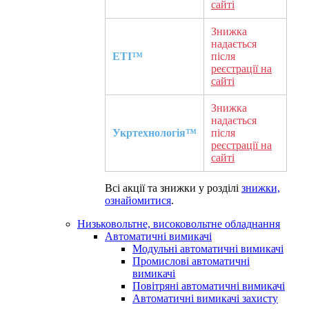
сайті
Знижка
надається
ETI™
після
реєстрації на
сайті
Знижка
надається
Укртехнологія™
після
реєстрації на
сайті
Всі акції та знижки у розділі
знижки,
ознайомитися
.
Низьковольтне, високовольтне обладнання
Автоматичні вимикачі
Модульні автоматичні вимикачі
Промислові автоматичні
вимикачі
Повітряні автоматичні вимикачі
Автоматичні вимикачі захисту