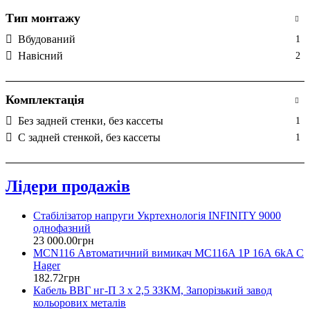
ШП 6060 У
8
Тип монтажу
ШП 6060 У-С
8
Вбудований
1
ШП 8060 В
4
Навісний
2
ШП 8060 В-С
4
ШП 8060 У
8
Комплектація
ШП 8060 У-С
8
ШП 9070 В
4
Без задней стенки, без кассеты
1
ШП 9070 В-С
4
С задней стенкой, без кассеты
1
ШП 9070 У
8
ШП 9070 У-С
8
ЩмПСО
2
Лідери продажів
ЯП
4
ЯПП
Стабілізатор напруги Укртехнологія INFINITY 9000
1
однофазний
23 000
.
00
грн
MCN116 Автоматичний вимикач MC116A 1Р 16А 6kA C
Hager
182
.
72
грн
Кабель ВВГ нг-П 3 х 2,5 ЗЗКМ, Запорізький завод
кольорових металів