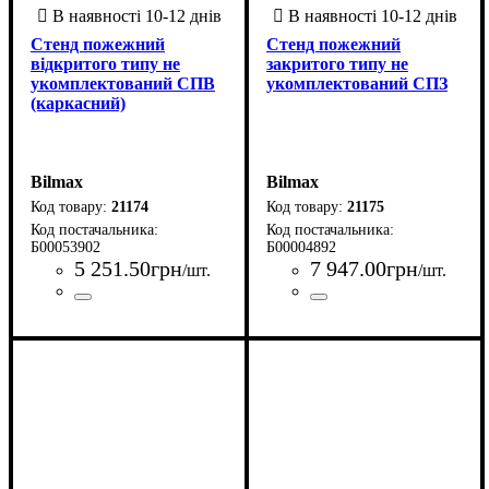
Стенд пожежний
Стенд пожежний
відкритого типу не
закритого типу не
укомплектований СПВ
укомплектований СПЗ
(каркасний)
Bilmax
Bilmax
21174
21175
Б00053902
Б00004892
5 251
.
50
грн
7 947
.
00
грн
/шт.
/шт.
Країна-виробник
Серія
: СПВ
: Україна
Країна-виробник
Серія
: СПЗ
: Україна