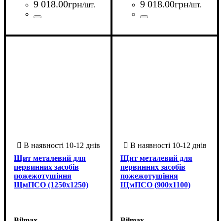
9 018
.
00
грн
9 018
.
00
грн
/шт.
/шт.
Країна-виробник
Серія
: СПЗО
: Україна
Країна-виробник
Серія
: СПЗО
: Україна
Щит металевий для
Щит металевий для
первинних засобів
первинних засобів
пожежотушіння
пожежотушіння
ЩмПСО (1250х1250)
ЩмПСО (900х1100)
Bilmax
Bilmax