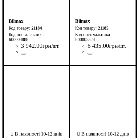
Bilmax
Bilmax
21184
21185
Б00004888
Б00005324
3 942
.
00
грн
6 435
.
00
грн
/шт.
/шт.
Країна-виробник
Серія
: ЯП
: Україна
Країна-виробник
Серія
: ЯП
: Україна