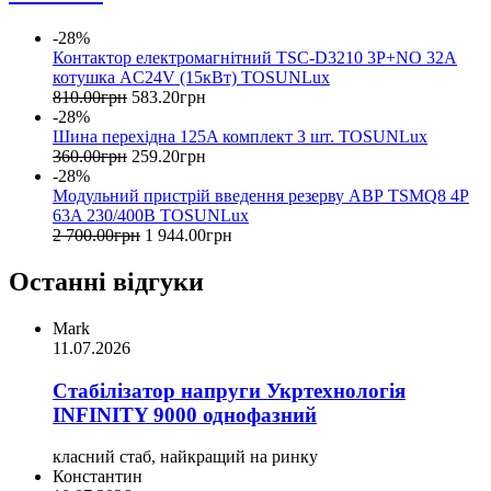
-28%
Контактор електромагнітний TSC-D3210 3P+NO 32А
котушка AC24V (15кВт) TOSUNLux
810
.
00
грн
583
.
20
грн
-28%
Шина перехідна 125A комплект 3 шт. TOSUNLux
360
.
00
грн
259
.
20
грн
-28%
Модульний пристрій введення резерву АВР TSMQ8 4Р
63A 230/400В TOSUNLux
2 700
.
00
грн
1 944
.
00
грн
Останні відгуки
Mark
11.07.2026
Стабілізатор напруги Укртехнологія
INFINITY 9000 однофазний
класний стаб, найкращий на ринку
Константин