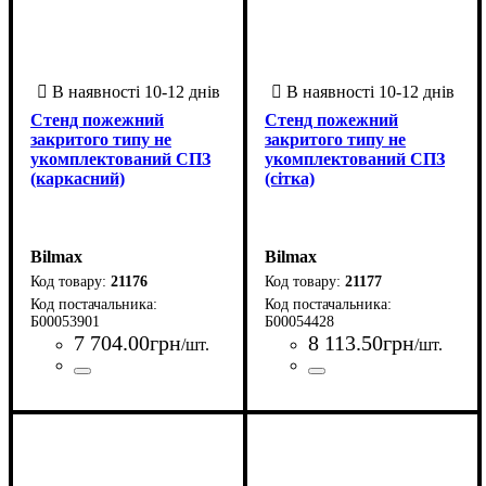
Стенд пожежний
Стенд пожежний
закритого типу не
закритого типу не
укомплектований СПЗ
укомплектований СПЗ
(каркасний)
(сітка)
Bilmax
Bilmax
21176
21177
Б00053901
Б00054428
7 704
.
00
грн
8 113
.
50
грн
/шт.
/шт.
Країна-виробник
Серія
: СПЗ
: Україна
Країна-виробник
Серія
: СПЗ
: Україна