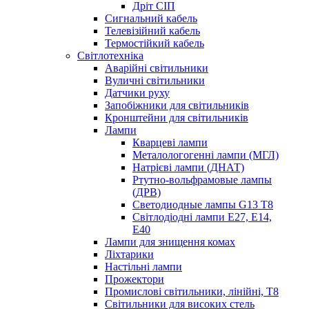
Дріт СІП
Сигнальний кабель
Телевізійний кабель
Термостійкий кабель
Світлотехніка
Аварійні світильники
Вуличні світильники
Датчики руху
Запобіжники для світильників
Кронштейни для світильників
Лампи
Кварцеві лампи
Металологогенні лампи (МГЛ)
Натрієві лампи (ДНАТ)
Ртутно-вольфрамовые лампы
(ДРВ)
Светодиодные лампы G13 Т8
Світлодіодні лампи E27, E14,
E40
Лампи для знищення комах
Ліхтарики
Настільні лампи
Прожектори
Промислові світильники, лінійні, Т8
Світильники для високих стель