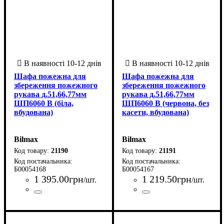
Шафа пожежна для
Шафа пожежна для
збереження пожежного
збереження пожежного
рукава д.51,66,77мм
рукава д.51,66,77мм
ШП6060 В (біла,
ШП6060 В (червона, без
вбудована)
касети, вбудована)
Bilmax
Bilmax
21190
21191
Б00054168
Б00054167
1 395
.
00
грн
1 219
.
50
грн
/шт.
/шт.
Країна-виробник
Серія
: ШП 6060 В
: Україна
Країна-виробник
Серія
: ШП 6060 В
: Україна