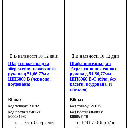
Шафа пожежна для
Шафа пожежна для
збереження пожежного
збереження пожежного
рукава д.51,66,77мм
рукава д.51,66,77мм
ШП6060 В (червона,
ШП6060 В-С (біла, без
вбудована)
касети, вбудована, зі
стінкою)
Bilmax
Bilmax
21192
21193
Б00054169
Б00054170
1 395
.
00
грн
1 917
.
00
грн
/шт.
/шт.