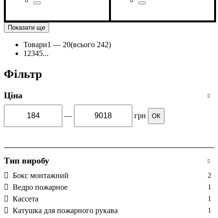
Країна-виробник
Серія
: ШП 6060 В
: Україна
Країна-виробник
Серія
: ШП 6060 В-С
: Україна
Показати ще
Товари
1 —
20
(всього 242)
1
2
3
4
5
...
Фільтр
Ціна
—
грн
ОК
Тип виробу
Бокс монтажний
2
Ведро пожарное
1
Кассета
1
Катушка для пожарного рукава
1