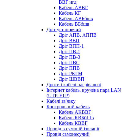
ВВГ нгд
Кабель АВВГ
Кабель КГ
Кабель АВБбшв
Кабель ВБбшв
Дріт установчий
Дріт АПВ, АППВ
Дріт ВВП
Дріт ВПП-1
Дріт ПВ-1
Дріт ПВ-3
Дріт ПВС
Дріт ППВ
Дріт РКГМ
Дріт ШВВП
Дроти і кабелі нагрівальні
Інтернет кабель, кручена пара LAN
(UTP, FTP)
Кабелі зв'язку
Контрольний кабель
Кабель АКВВГ
Кабель КВБбШв
Кабель КВВГ
Провід в гумовій ізоляції
Провід самонесучий