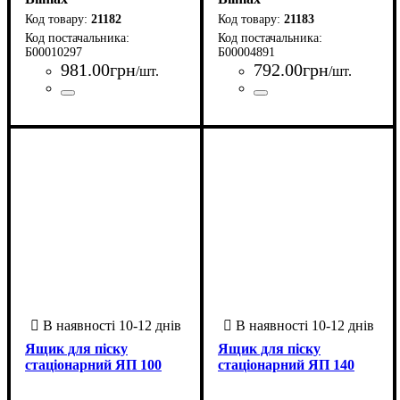
21182
21183
Б00010297
Б00004891
981
.
00
грн
792
.
00
грн
/шт.
/шт.
Країна-виробник
Серія
: ЩмПСО
: Україна
Країна-виробник
Серія
: ЩмПСО
: Україна
Ящик для піску
Ящик для піску
стаціонарний ЯП 100
стаціонарний ЯП 140