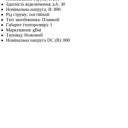
Здатність відключення, кА:
30
Номінальна напруга, В:
800
Рід струму:
постійний
Тип запобіжника:
Плавкий
Габарит (типорозмір):
1
Маркування:
gBat
Типовід:
Ножовий
Номінальна напруга DC (В):
800