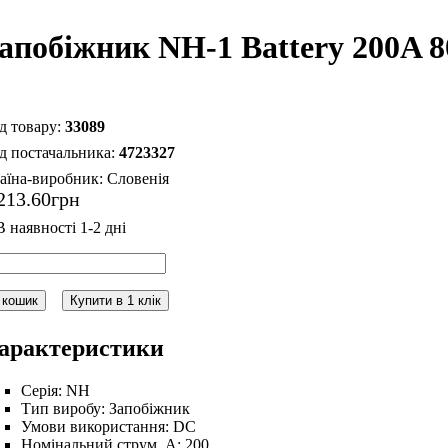
апобіжник NH-1 Battery 200A 
33089
4723327
аїна-виробник:
Словенія
213
.
60
грн
 кошик
Купити в 1 клік
арактеристики
Серія:
NH
Тип виробу:
Запобіжник
Умови використання:
DC
Номінальний струм, А:
200