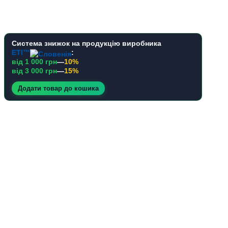
Система знижок на продукцію виробника
ETI™
:
від 1 000 грн
—
10%
від 3 000 грн
—
15%
Додати товар до кошика