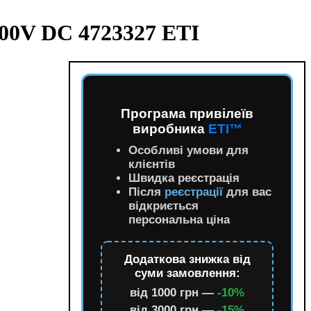
800V DC 4723327 ETI
Програма привілеїв
виробника
ETI™
Особливі умови для
клієнтів
Швидка реєстрація
Після
реєстрації
для вас
відкриється
персональна ціна
Додаткова знижка від
суми замовлення:
від 1000 грн —
-10%
від 3000 грн —
-15%