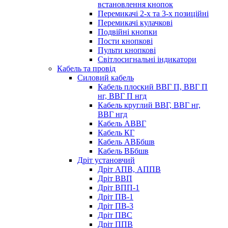
встановлення кнопок
Перемикачі 2-х та 3-х позиційні
Перемикачі кулачкові
Подвійні кнопки
Пости кнопкові
Пульти кнопкові
Світлосигнальні індикатори
Кабель та провід
Силовий кабель
Кабель плоский ВВГ П, ВВГ П
нг, ВВГ П нгд
Кабель круглий ВВГ, ВВГ нг,
ВВГ нгд
Кабель АВВГ
Кабель КГ
Кабель АВБбшв
Кабель ВБбшв
Дріт установчий
Дріт АПВ, АППВ
Дріт ВВП
Дріт ВПП-1
Дріт ПВ-1
Дріт ПВ-3
Дріт ПВС
Дріт ППВ