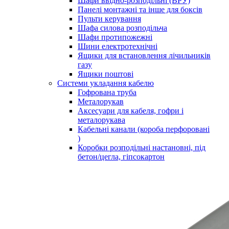
Шафи ввідно-розподільні (ВРУ)
Панелі монтажні та інше для боксів
Пульти керування
Шафа силова розподільча
Шафи протипожежні
Шини електротехнічні
Ящики для встановлення лічильників
газу
Ящики поштові
Системи укладання кабелю
Гофрована труба
Металорукав
Аксесуари для кабеля, гофри і
металорукава
Кабельні канали (короба перфоровані
)
Коробки розподільні настановні, під
бетон/цегла, гіпсокартон