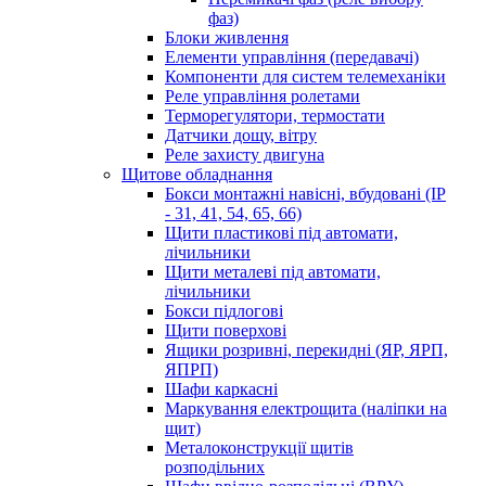
фаз)
Блоки живлення
Елементи управління (передавачі)
Компоненти для систем телемеханіки
Реле управління ролетами
Терморегулятори, термостати
Датчики дощу, вітру
Реле захисту двигуна
Щитове обладнання
Бокси монтажні навісні, вбудовані (IP
- 31, 41, 54, 65, 66)
Щити пластикові під автомати,
лічильники
Щити металеві під автомати,
лічильники
Бокси підлогові
Щити поверхові
Ящики розривні, перекидні (ЯР, ЯРП,
ЯПРП)
Шафи каркасні
Маркування електрощита (наліпки на
щит)
Металоконструкції щитів
розподільних