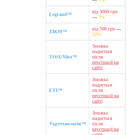
від 3000 грн
Legrand™
—
5%
від 500 грн
—
ЗЗКМ™
20%
Знижка
надається
TOSUNlux™
після
реєстрації на
сайті
Знижка
надається
ETI™
після
реєстрації на
сайті
Знижка
надається
Укртехнологія™
після
реєстрації на
сайті