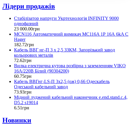
Лідери продажів
Стабілізатор напруги Укртехнологія INFINITY 9000
однофазний
23 000
.
00
грн
MCN116 Автоматичний вимикач MC116A 1Р 16А 6kA C
Hager
182
.
72
грн
Кабель ВВГ нг-П 3 х 2,5 ЗЗКМ, Запорізький завод
кольорових металів
72
.
62
грн
Вилка електрична кутова розбірна з заземленням VIKO
16А/220В Білий (90304200)
60
.
75
грн
Кабель ВВГнг-LS-П 3х2,5 (ож) 0,66 Одескабель
Одеський кабельний завод
73
.
93
грн
Мідний луджений кабельний наконечник e.end.stand.c.4,
D5.2 s19014
6
.
51
грн
Новинки