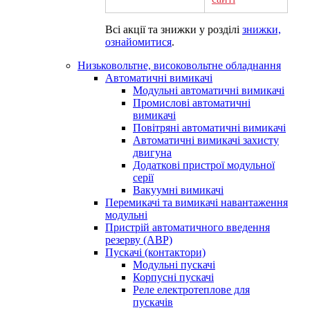
Всі акції та знижки у розділі
знижки,
ознайомитися
.
Низьковольтне, високовольтне обладнання
Автоматичні вимикачі
Модульні автоматичні вимикачі
Промислові автоматичні
вимикачі
Повітряні автоматичні вимикачі
Автоматичні вимикачі захисту
двигуна
Додаткові пристрої модульної
серії
Вакуумні вимикачі
Перемикачі та вимикачі навантаження
модульні
Пристрій автоматичного введення
резерву (АВР)
Пускачі (контактори)
Модульні пускачі
Корпусні пускачі
Реле електротеплове для
пускачів