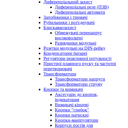
Диференціальний захист
Диференціальні реле (ПЗВ)
Диференціальні автомати
Запобіжники і тримачі
Рубильники і роз'єднувачі
Блискавкозахист
Обмежувачі перенапруг
високовольтні
Разрядники модульні
Розетки модульні на DIN-рейку
Конденсаторні батареї
Регулятори реактивної потужності
Пристрої плавного пуску та частотні
перетворювачі
Трансформатори
Трансформатори напруги
Трансформатори струму
Кнопки та вимикачі
Аксесуари до кнопок,
індикаторам
Вимикачі кінцеві
Кнопки "грибок"
Кнопки натискні
Кнопки-маніпулятори
Корпуси постів для