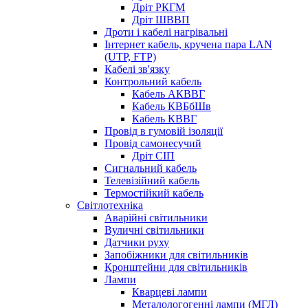
Дріт РКГМ
Дріт ШВВП
Дроти і кабелі нагрівальні
Інтернет кабель, кручена пара LAN
(UTP, FTP)
Кабелі зв'язку
Контрольний кабель
Кабель АКВВГ
Кабель КВБбШв
Кабель КВВГ
Провід в гумовій ізоляції
Провід самонесучий
Дріт СІП
Сигнальний кабель
Телевізійний кабель
Термостійкий кабель
Світлотехніка
Аварійні світильники
Вуличні світильники
Датчики руху
Запобіжники для світильників
Кронштейни для світильників
Лампи
Кварцеві лампи
Металологогенні лампи (МГЛ)