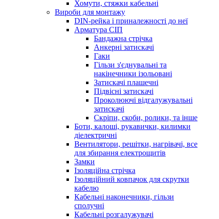
Хомути, стяжки кабельні
Вироби для монтажу
DIN-рейка і приналежності до неї
Арматура СІП
Бандажна стрічка
Анкерні затискачі
Гаки
Гільзи з'єднувальні та
накінечники ізольовані
Затискачі плашечні
Підвісні затискачі
Проколюючі відгалужувальні
затискачі
Скріпи, скоби, ролики, та інше
Боти, калоші, рукавички, килимки
діелектричні
Вентилятори, решітки, нагрівачі, все
для збирання електрощитів
Замки
Ізоляційна стрічка
Ізоляційний ковпачок для скрутки
кабелю
Кабельні наконечники, гільзи
сполучні
Кабельні розгалужувачі