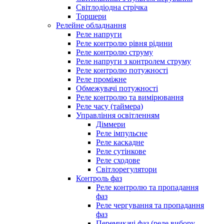
Світлодіодна стрічка
Торшери
Релейне обладнання
Реле напруги
Реле контролю рівня рідини
Реле контролю струму
Реле напруги з контролем струму
Реле контролю потужності
Реле проміжне
Обмежувачі потужності
Реле контролю та вимірювання
Реле часу (таймера)
Управління освітленням
Діммери
Реле імпульсне
Реле каскадне
Реле сутінкове
Реле сходове
Світлорегулятори
Контроль фаз
Реле контролю та пропадання
фаз
Реле чергування та пропадання
фаз
Перемикачі фаз (реле вибору