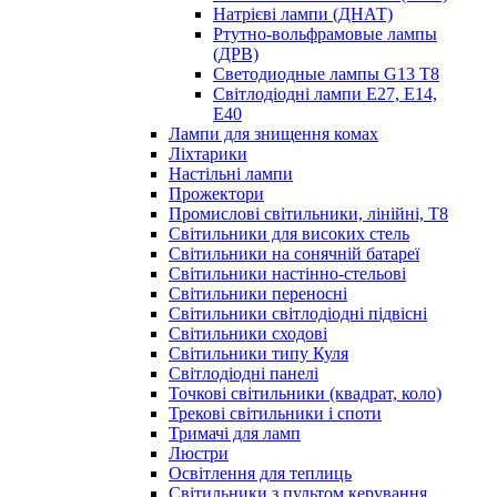
Натрієві лампи (ДНАТ)
Ртутно-вольфрамовые лампы
(ДРВ)
Светодиодные лампы G13 Т8
Світлодіодні лампи E27, E14,
E40
Лампи для знищення комах
Ліхтарики
Настільні лампи
Прожектори
Промислові світильники, лінійні, Т8
Світильники для високих стель
Світильники на сонячній батареї
Світильники настінно-стельові
Світильники переносні
Світильники світлодіодні підвісні
Світильники сходові
Світильники типу Куля
Світлодіодні панелі
Точкові світильники (квадрат, коло)
Трекові світильники і споти
Тримачі для ламп
Люстри
Освітлення для теплиць
Світильники з пультом керування