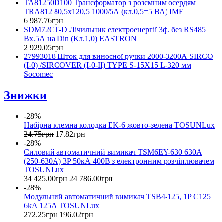
TA81250D100 Трансформатор з розємним осердям
TRA812 80,5x120,5 1000/5А (кл.0,5=5 ВА) IME
6 987
.
76
грн
SDM72CT-D Лічильник електроенергії 3ф. без RS485
Вх.5А на Din (Кл.1,0) EASTRON
2 929
.
05
грн
27993018 Шток для виносної ручки 2000-3200А SIRCO
(I-0) /SIRCOVER (I-0-II) TYPE S-15X15 L-320 мм
Socomec
Знижки
-28%
Набірна клемна колодка EK-6 жовто-зелена TOSUNLux
24
.
75
грн
17
.
82
грн
-28%
Силовий автоматичний вимикач TSM6EY-630 630А
(250-630А) 3P 50кА 400B з електронним розчіплювачем
TOSUNLux
34 425
.
00
грн
24 786
.
00
грн
-28%
Модульний автоматичний вимикач TSB4-125, 1P C125
6kA 125А TOSUNLux
272
.
25
грн
196
.
02
грн