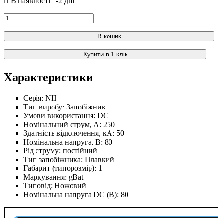
В кошик
Купити в 1 клік
Характеристики
Серія:
NH
Тип виробу:
Запобіжник
Умови використання:
DC
Номінальний струм, А:
250
Здатність відключення, кА:
50
Номінальна напруга, В:
80
Рід струму:
постійний
Тип запобіжника:
Плавкий
Габарит (типорозмір):
1
Маркування:
gBat
Типовід:
Ножовий
Номінальна напруга DC (В):
80