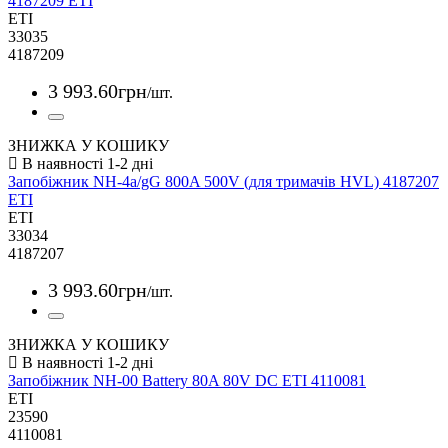
4187209 ETI
ETI
33035
4187209
3 993
.
60
грн
/шт.
ЗНИЖКА У КОШИКУ
Запобіжник NH-4a/gG 800A 500V (для тримачів HVL) 4187207
ETI
ETI
33034
4187207
3 993
.
60
грн
/шт.
ЗНИЖКА У КОШИКУ
Запобіжник NH-00 Battery 80A 80V DC ETI 4110081
ETI
23590
4110081