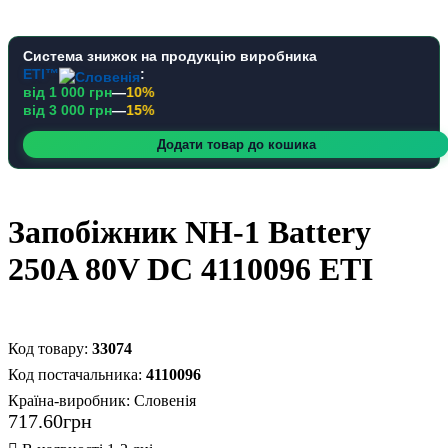
Система знижок на продукцію виробника
ETI™
:
від 1 000 грн
—
10%
від 3 000 грн
—
15%
Додати товар до кошика
Запобіжник NH-1 Battery
250A 80V DC 4110096 ETI
33074
4110096
Країна-виробник:
Словенія
717
.
60
грн