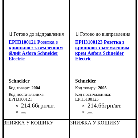
EPH3100121 Розетка з
EPH3100123 Розетка з
кришкою з заземленням
кришкою з заземленням
білий Asfora Schneider
крем Asfora Schneider
Electric
Electric
Schneider
Schneider
2004
2005
EPH3100121
EPH3100123
214
.
66
грн
214
.
66
грн
/шт.
/шт.
Країна-виробник
Серія
Колір корпусу
Ступінь захисту IP
Комплектація
Тип клеми
Заземлення
Захисна кришка
: Asfora
: Гвинтові клеми
: Так
: Розетка +
: Білий
: Так
:
: 20
Країна-виробник
Серія
Колір корпусу
Ступінь захисту IP
Комплектація
Тип клеми
Заземлення
Захисна кришка
: Asfora
: Гвинтові клеми
: Так
: Розетка +
: Кремовий
: Так
:
: 20
Туреччина
рамка + механізм
Туреччина
рамка + механізм
ЗНИЖКА У КОШИКУ
ЗНИЖКА У КОШИКУ