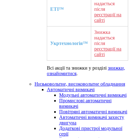
надається
ETI™
після
реєстрації на
сайті
Знижка
надається
Укртехнологія™
після
реєстрації на
сайті
Всі акції та знижки у розділі
знижки,
ознайомитися
.
Низьковольтне, високовольтне обладнання
Автоматичні вимикачі
Модульні автоматичні вимикачі
Промислові автоматичні
вимикачі
Повітряні автоматичні вимикачі
Автоматичні вимикачі захисту
двигуна
Додаткові пристрої модульної
серії