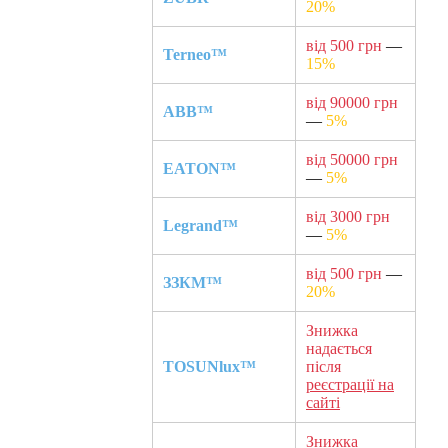
20%
від 500 грн
—
Terneo™
15%
від 90000 грн
ABB™
—
5%
від 50000 грн
EATON™
—
5%
від 3000 грн
Legrand™
—
5%
від 500 грн
—
ЗЗКМ™
20%
Знижка
надається
TOSUNlux™
після
реєстрації на
сайті
Знижка