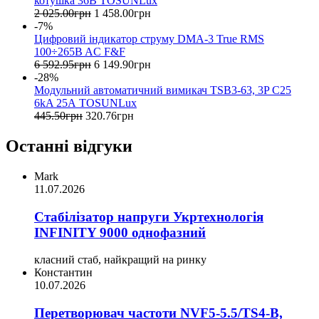
котушка 36В TOSUNLux
2 025
.
00
грн
1 458
.
00
грн
-7%
Цифровий індикатор струму DMA-3 True RMS
100÷265B AC F&F
6 592
.
95
грн
6 149
.
90
грн
-28%
Модульний автоматичний вимикач TSB3-63, 3P C25
6kA 25А TOSUNLux
445
.
50
грн
320
.
76
грн
Останні відгуки
Mark
11.07.2026
Стабілізатор напруги Укртехнологія
INFINITY 9000 однофазний
класний стаб, найкращий на ринку
Константин
10.07.2026
Перетворювач частоти NVF5-5.5/TS4-B,