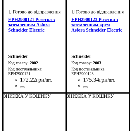
EPH2900121 Розетка з
EPH2900123 Розетка з
заземленням Asfora
заземленням крем
Schneider Electric
Asfora Schneider Electric
Schneider
Schneider
2002
2003
EPH2900121
EPH2900123
172
.
22
грн
175
.
34
грн
/шт.
/шт.
Країна-виробник
Серія
Колір корпусу
Ступінь захисту IP
Комплектація
Тип клеми
Заземлення
: Asfora
: Гвинтові клеми
: Так
: Розетка +
: Білий
:
: 20
Країна-виробник
Серія
Колір корпусу
Ступінь захисту IP
Комплектація
Тип клеми
Заземлення
: Asfora
: Гвинтові клеми
: Так
: Розетка +
: Кремовий
:
: 20
Туреччина
рамка + механізм
Туреччина
рамка + механізм
ЗНИЖКА У КОШИКУ
ЗНИЖКА У КОШИКУ