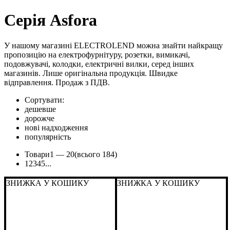
Серія Asfora
У нашому магазині ELECTROLEND можна знайти найкращу
пропозицію на електрофурнітуру, розетки, вимикачі,
подовжувачі, колодки, електричні вилки, серед інших
магазинів. Лише оригінальна продукція. Швидке
відправлення. Продаж з ПДВ.
Сортувати:
дешевше
дорожче
нові надходження
популярність
Товари
1 —
20
(всього 184)
1
2
3
4
5
...
ЗНИЖКА У КОШИКУ
ЗНИЖКА У КОШИКУ