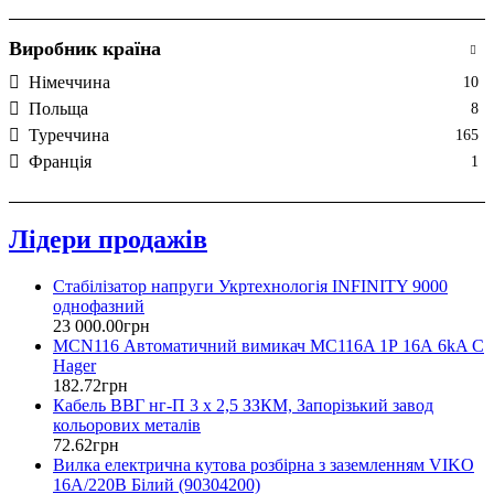
Виробник країна
Нiмеччина
10
Польща
8
Туреччина
165
Франція
1
Лідери продажів
Стабілізатор напруги Укртехнологія INFINITY 9000
однофазний
23 000
.
00
грн
MCN116 Автоматичний вимикач MC116A 1Р 16А 6kA C
Hager
182
.
72
грн
Кабель ВВГ нг-П 3 х 2,5 ЗЗКМ, Запорізький завод
кольорових металів
72
.
62
грн
Вилка електрична кутова розбірна з заземленням VIKO
16А/220В Білий (90304200)