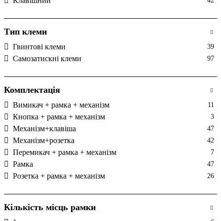
Клавішний
42
Тип клеми
Гвинтові клеми
39
Самозатискні клеми
97
Комплектація
Вимикач + рамка + механізм
11
Кнопка + рамка + механізм
3
Механізм+клавіша
47
Механізм+розетка
42
Перемикач + рамка + механізм
7
Рамка
47
Розетка + рамка + механізм
26
Кількість місць рамки