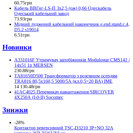
60
.
75
грн
Кабель ВВГнг-LS-П 3х2,5 (ож) 0,66 Одескабель
Одеський кабельний завод
73
.
93
грн
Мідний луджений кабельний наконечник e.end.stand.c.4,
D5.2 s19014
6
.
51
грн
Новинки
A331016F Утримувач запобіжників Modulostar CMS141 /
14х51 1р MERSEN
230
.
88
грн
TA81650D500 Трансформатор з розємним осердям
TRA816 80,5x160,5 5000/5А (кл.0,5=20 ВА) IME
14 130
.
48
грн
41AC4025 Перемикач навантаження SIRCOVER
4X250А (I-0-II) Socomec
Знижки
-28%
Контактор реверсивний TSC-D3210 3P+NO 32А