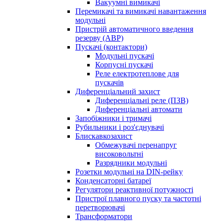
Вакуумні вимикачі
Перемикачі та вимикачі навантаження
модульні
Пристрій автоматичного введення
резерву (АВР)
Пускачі (контактори)
Модульні пускачі
Корпусні пускачі
Реле електротеплове для
пускачів
Диференціальний захист
Диференціальні реле (ПЗВ)
Диференціальні автомати
Запобіжники і тримачі
Рубильники і роз'єднувачі
Блискавкозахист
Обмежувачі перенапруг
високовольтні
Разрядники модульні
Розетки модульні на DIN-рейку
Конденсаторні батареї
Регулятори реактивної потужності
Пристрої плавного пуску та частотні
перетворювачі
Трансформатори