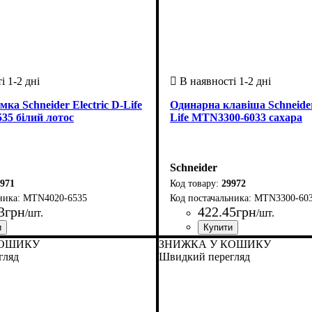
ка Schneider Electric D-Life
Одинарна клавіша Schneider 
35 білий лотос
Life MTN3300-6033 сахара
Schneider
971
29972
MTN4020-6535
MTN3300-60
3
грн
422
.
45
грн
/шт.
/шт.
обник
n D-Life
: Нiмеччина
Країна-виробник
Серія
: Merten D-Life
: Нiмеччина
КОШИКУ
ЗНИЖКА У КОШИКУ
гляд
Швидкий перегляд