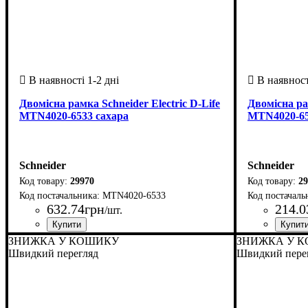
Двомісна рамка Schneider Electric D-Life
Двомісна рам
MTN4020-6533 сахара
MTN4020-65
Schneider
Schneider
29970
29
MTN4020-6533
632
.
74
грн
214
.
0
/шт.
Країна-виробник
Серія
: Merten D-Life
: Нiмеччина
Країна-вир
Серія
: Merte
ЗНИЖКА У КОШИКУ
ЗНИЖКА У 
Швидкий перегляд
Швидкий пере