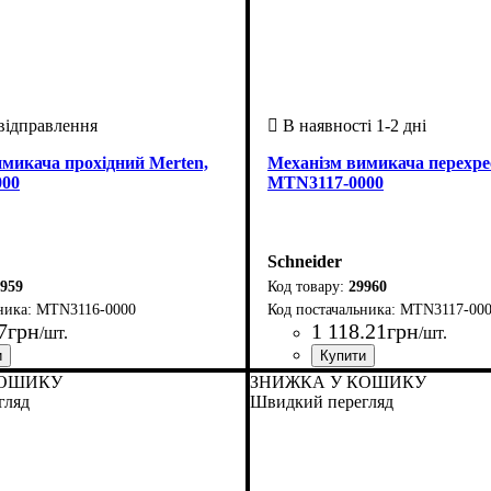
микача прохідний Merten,
Механізм вимикача перехре
000
MTN3117-0000
Schneider
959
29960
MTN3116-0000
MTN3117-00
7
грн
1 118
.
21
грн
/шт.
/шт.
обник
n Aquadesign
: Нiмеччина
Країна-виробник
Серія
: Merten Aquadesign
: Нiмеччина
КОШИКУ
ЗНИЖКА У КОШИКУ
гляд
Швидкий перегляд