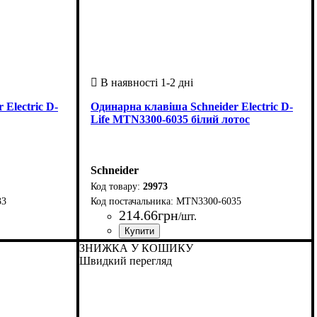
Electric D-
Одинарна клавіша Schneider Electric D-
Life MTN3300-6035 білий лотос
Schneider
29973
33
MTN3300-6035
214
.
66
грн
/шт.
Країна-виробник
Серія
: Merten D-Life
: Нiмеччина
ЗНИЖКА У КОШИКУ
Швидкий перегляд