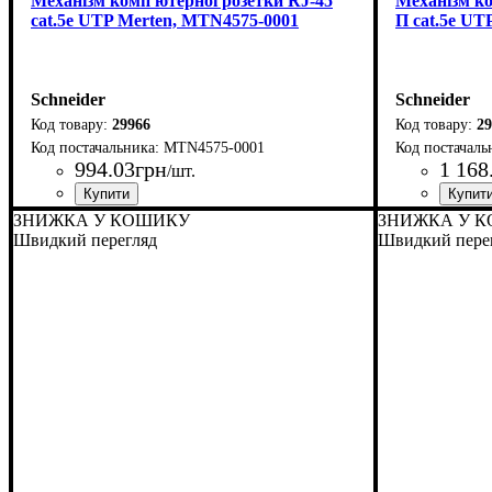
Механізм комп'ютерної розетки RJ-45
Механізм ко
cat.5e UTP Merten, MTN4575-0001
П cat.5e UT
Schneider
Schneider
29966
29
MTN4575-0001
994
.
03
грн
1 168
/шт.
Країна-виробник
Серія
: Merten Aquadesign
: Нiмеччина
Країна-вир
Серія
: Merte
ЗНИЖКА У КОШИКУ
ЗНИЖКА У 
Швидкий перегляд
Швидкий пере