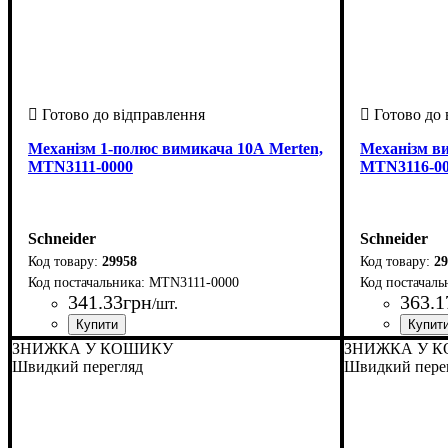
Механізм 1-полюс вимикача 10А Merten,
Механізм ви
MTN3111-0000
MTN3116-0
Schneider
Schneider
29958
29
MTN3111-0000
341
.
33
грн
363
.
1
/шт.
Країна-виробник
Серія
: Merten Aquadesign
: Нiмеччина
Країна-вир
Серія
: Merte
ЗНИЖКА У КОШИКУ
ЗНИЖКА У 
Швидкий перегляд
Швидкий пере