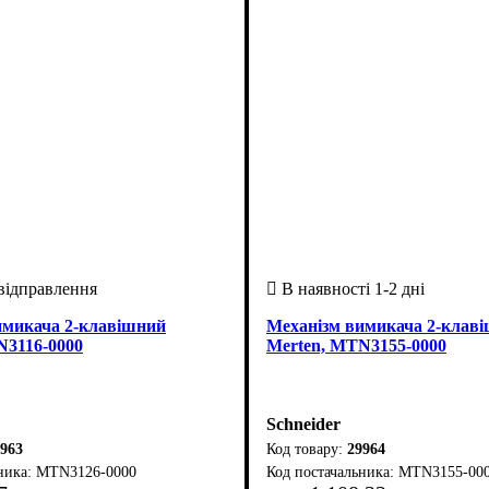
имикача 2-клавішний
Механізм вимикача 2-клав
N3116-0000
Merten, MTN3155-0000
Schneider
963
29964
MTN3126-0000
MTN3155-00