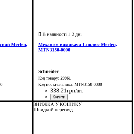
сний Merten,
Механізм вимикача 1-полюс Merten,
MTN3150-0000
Schneider
29961
00
MTN3150-0000
338
.
21
грн
/шт.
Країна-виробник
Серія
: Merten Aquadesign
: Нiмеччина
ЗНИЖКА У КОШИКУ
Швидкий перегляд