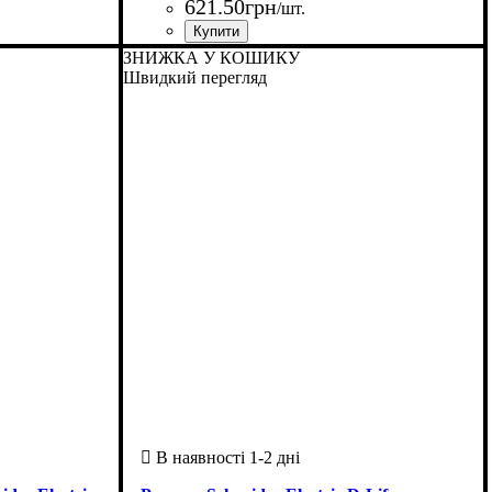
621
.
50
грн
/шт.
Країна-виробник
Серія
: Merten D-Life
: Нiмеччина
ЗНИЖКА У КОШИКУ
Швидкий перегляд