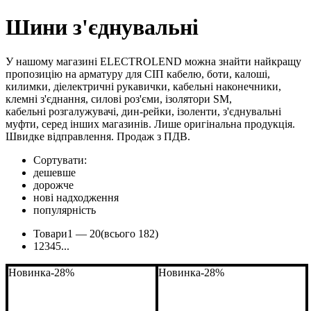
Шини з'єднувальні
У нашому магазині ELECTROLEND можна знайти найкращу
пропозицію на арматуру для СІП кабелю, боти, калоші,
килимки, діелектричні рукавички, кабельні наконечники,
клемні з'єднання, силові роз'єми, ізолятори SM,
кабельні розгалужувачі, дин-рейки, ізоленти, з'єднувальні
муфти, серед інших магазинів. Лише оригінальна продукція.
Швидке відправлення. Продаж з ПДВ.
Сортувати:
дешевше
дорожче
нові надходження
популярність
Товари
1 —
20
(всього 182)
1
2
3
4
5
...
Новинка
-28%
Новинка
-28%