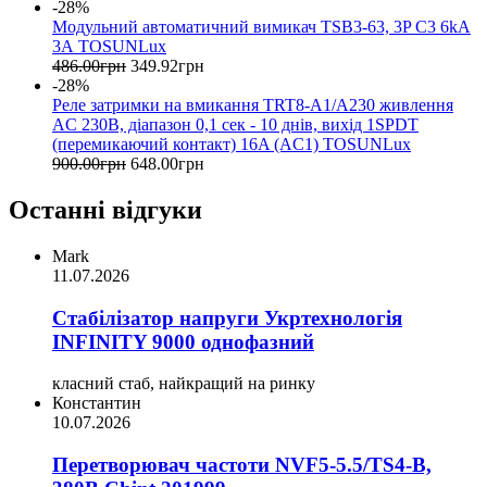
-28%
Модульний автоматичний вимикач TSB3-63, 3P C3 6kA
3А TOSUNLux
486
.
00
грн
349
.
92
грн
-28%
Реле затримки на вмикання TRT8-A1/A230 живлення
AC 230B, діапазон 0,1 сек - 10 днів, вихід 1SPDT
(перемикаючий контакт) 16A (AC1) TOSUNLux
900
.
00
грн
648
.
00
грн
Останні відгуки
Mark
11.07.2026
Стабілізатор напруги Укртехнологія
INFINITY 9000 однофазний
класний стаб, найкращий на ринку
Константин
10.07.2026
Перетворювач частоти NVF5-5.5/TS4-B,