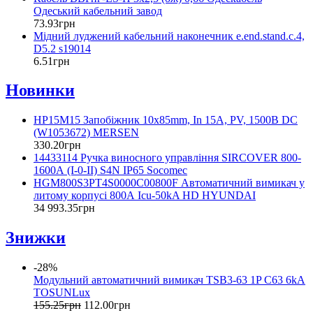
Одеський кабельний завод
73
.
93
грн
Мідний луджений кабельний наконечник e.end.stand.c.4,
D5.2 s19014
6
.
51
грн
Новинки
HP15M15 Запобіжник 10x85mm, In 15A, PV, 1500B DC
(W1053672) MERSEN
330
.
20
грн
14433114 Ручка виносного управління SIRCOVER 800-
1600А (I-0-II) S4N IP65 Socomec
HGM800S3PT4S0000C00800F Автоматичний вимикач у
литому корпусі 800А Icu-50kA HD HYUNDAI
34 993
.
35
грн
Знижки
-28%
Модульний автоматичний вимикач TSB3-63 1P C63 6kA
TOSUNLux
155
.
25
грн
112
.
00
грн