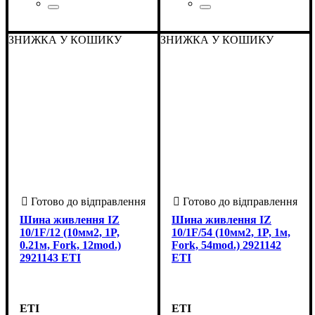
Країна-виробник
Кількість полюсів
Номінальний струм, А
Колір
Довжина (мм)
: Білий
: 1000
: Китай
: 1
: 80
Країна-виробник
Кількість полюсів
Номінальний струм, А
Колір
Довжина (мм)
: Білий
: 1000
: Китай
: 1
: 63
ЗНИЖКА У КОШИКУ
ЗНИЖКА У КОШИКУ
Шина живлення IZ
Шина живлення IZ
10/1F/12 (10мм2, 1P,
10/1F/54 (10мм2, 1P, 1м,
0.21м, Fork, 12mod.)
Fork, 54mod.) 2921142
2921143 ETI
ETI
ETI
ETI