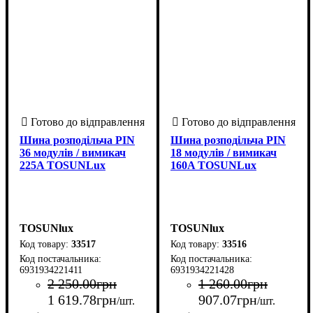
Шина розподільча PIN
Шина розподільча PIN
36 модулів / вимикач
18 модулів / вимикач
225A TOSUNLux
160A TOSUNLux
TOSUNlux
TOSUNlux
33517
33516
6931934221411
6931934221428
2 250
.
00
грн
1 260
.
00
грн
1 619
.
78
грн
907
.
07
грн
/шт.
/шт.