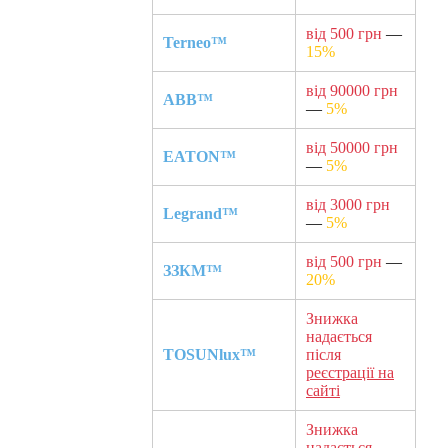
від 500 грн
—
Terneo™
15%
від 90000 грн
ABB™
—
5%
від 50000 грн
EATON™
—
5%
від 3000 грн
Legrand™
—
5%
від 500 грн
—
ЗЗКМ™
20%
Знижка
надається
TOSUNlux™
після
реєстрації на
сайті
Знижка
надається