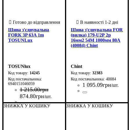
Шина з'єднувальна
Шина з'єднувальна FORK
FORK 3P 63A 1m
(вилка) 179-U2P 2p
TOSUNLux
16мм2 54M 1000мм 80A
(40084) Chint
TOSUNlux
Chint
14245
32383
40084
6940151046059
1 095
.
09
грн
/шт.
1 215
.
00
грн
874
.
80
грн
Країна-виробник
Кількість полюсів
Номінальний струм, А
Колір
Довжина (мм)
: Білий
: 1000
: Китай
: 2
: 80
/шт.
ЗНИЖКА У КОШИКУ
ЗНИЖКА У КОШИКУ
Країна-виробник
Кількість полюсів
Номінальний струм, А
Колір
Довжина (мм)
: Білий
: 1000
: Китай
: 3
: 63