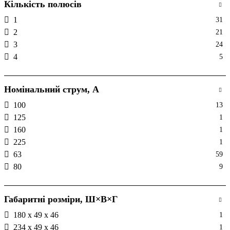
Кількість полюсів
1
31
2
21
3
24
4
5
Номінальний струм, А
100
13
125
1
160
1
225
1
63
59
80
9
Габаритні розміри, Ш×В×Г
180 х 49 х 46
1
234 х 49 х 46
1