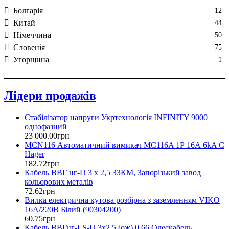
Болгарія
12
Китай
44
Нiмеччина
50
Словенія
75
Угорщина
1
Лідери продажів
Стабілізатор напруги Укртехнологія INFINITY 9000
однофазний
23 000
.
00
грн
MCN116 Автоматичний вимикач MC116A 1Р 16А 6kA C
Hager
182
.
72
грн
Кабель ВВГ нг-П 3 х 2,5 ЗЗКМ, Запорізький завод
кольорових металів
72
.
62
грн
Вилка електрична кутова розбірна з заземленням VIKO
16А/220В Білий (90304200)
60
.
75
грн
Кабель ВВГнг-LS-П 3х2,5 (ож) 0,66 Одескабель