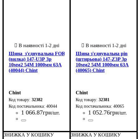
Шина з'єднувальна FORK
Шина з'єднувальна pin
(вилка) 147-U3P 3p
(штирьова) 147-Z3P 3p
10мм2 54M 1000мм 63A
10мм2 54M 1000мм 63А
(40044) Chint
(40065) Chint
Chint
Chint
32382
32381
40044
40065
1 066
.
87
грн
1 052
.
76
грн
/шт.
/шт.
Країна-виробник
Кількість полюсів
Номінальний струм, А
Колір
Довжина (мм)
: Білий
: 1000
: Китай
: 3
: 63
Країна-виробник
Кількість полюсів
Номінальний струм, А
Колір
Довжина (мм)
: Білий
: 1000
: Китай
: 3
: 63
ЗНИЖКА У КОШИКУ
ЗНИЖКА У КОШИКУ