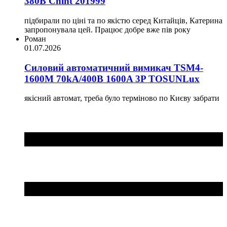
380В Chint 201999
підбирали по ціні та по якістю серед Китайців, Катерина
запропонувала цей. Працює добре вже пів року
Роман
01.07.2026
Силовий автоматичний вимикач TSM4-
1600M 70kA/400B 1600A 3P TOSUNLux
якісний автомат, треба було терміново по Києву забрати