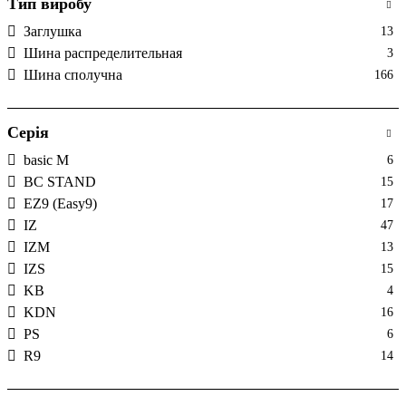
Тип виробу
Заглушка
13
Шина распределительная
3
Шина сполучна
166
Серія
basic M
6
BC STAND
15
EZ9 (Easy9)
17
IZ
47
IZM
13
IZS
15
KB
4
KDN
16
PS
6
R9
14