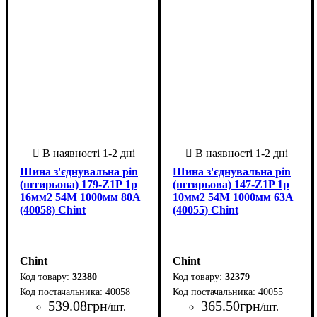
Шина з'єднувальна pin
Шина з'єднувальна pin
(штирьова) 179-Z1P 1p
(штирьова) 147-Z1P 1p
16мм2 54M 1000мм 80A
10мм2 54M 1000мм 63А
(40058) Chint
(40055) Chint
Chint
Chint
32380
32379
40058
40055
539
.
08
грн
365
.
50
грн
/шт.
/шт.