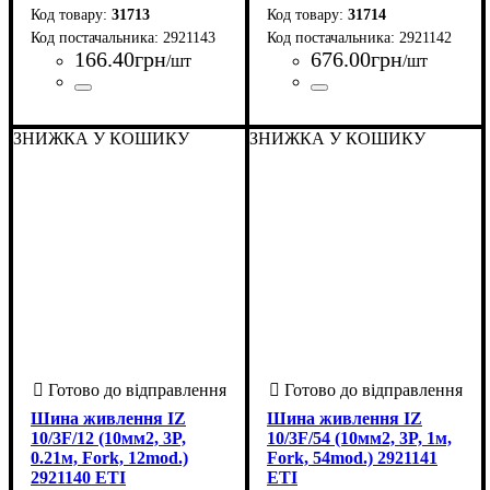
31713
31714
2921143
2921142
166
.
40
грн
676
.
00
грн
/шт
/шт
Країна-виробник
Серія
: IZ
: Словенія
Країна-виробник
Серія
: IZ
: Словенія
ЗНИЖКА У КОШИКУ
ЗНИЖКА У КОШИКУ
Шина живлення IZ
Шина живлення IZ
10/3F/12 (10мм2, 3P,
10/3F/54 (10мм2, 3P, 1м,
0.21м, Fork, 12mod.)
Fork, 54mod.) 2921141
2921140 ETI
ETI