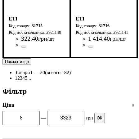
ETI
ETI
31715
31716
2921140
2921141
322
.
40
грн
1 414
.
40
грн
/шт
/шт
Країна-виробник
Серія
: IZ
: Словенія
Країна-виробник
Серія
: IZ
: Словенія
Показати ще
Товари
1 —
20
(всього 182)
1
2
3
4
5
...
Фільтр
Ціна
—
грн
ОК