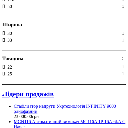
50
1
Ширина
30
1
33
1
Товщина
22
1
25
1
Лідери продажів
Стабілізатор напруги Укртехнологія INFINITY 9000
однофазний
23 000
.
00
грн
MCN116 Автоматичний вимикач MC116A 1Р 16А 6kA C
Hager