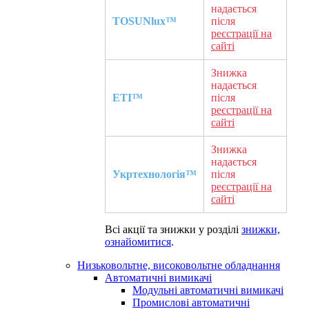
надається
TOSUNlux™
після
реєстрації на
сайті
Знижка
надається
ETI™
після
реєстрації на
сайті
Знижка
надається
Укртехнологія™
після
реєстрації на
сайті
Всі акції та знижки у розділі
знижки,
ознайомитися
.
Низьковольтне, високовольтне обладнання
Автоматичні вимикачі
Модульні автоматичні вимикачі
Промислові автоматичні