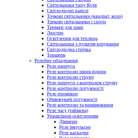
Світильники типу Куля
Світлодіодні панелі
Точкові світильники (квадрат, коло)
Трекові світильники і споти
Тримачі для ламп
Люстри
Освітлення для теплиць
Світильники з пультом керування
Світлодіодна стрічка
Торшери
Релейне обладнання
Реле напруги
Реле контролю рівня рідини
Реле контролю струму
Реле напруги з контролем струму
Реле контролю потужності
Реле проміжне
Обмежувачі потужності
Реле контролю та вимірювання
Реле часу (таймера)
Управління освітленням
Діммери
Реле імпульсне
Реле каскадне