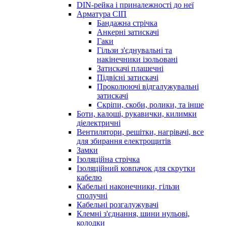
DIN-рейка і приналежності до неї
Арматура СІП
Бандажна стрічка
Анкерні затискачі
Гаки
Гільзи з'єднувальні та
накінечники ізольовані
Затискачі плашечні
Підвісні затискачі
Проколюючі відгалужувальні
затискачі
Скріпи, скоби, ролики, та інше
Боти, калоші, рукавички, килимки
діелектричні
Вентилятори, решітки, нагрівачі, все
для збирання електрощитів
Замки
Ізоляційна стрічка
Ізоляційний ковпачок для скрутки
кабелю
Кабельні наконечники, гільзи
сполучні
Кабельні розгалужувачі
Клемні з'єднання, шини нульові,
колодки