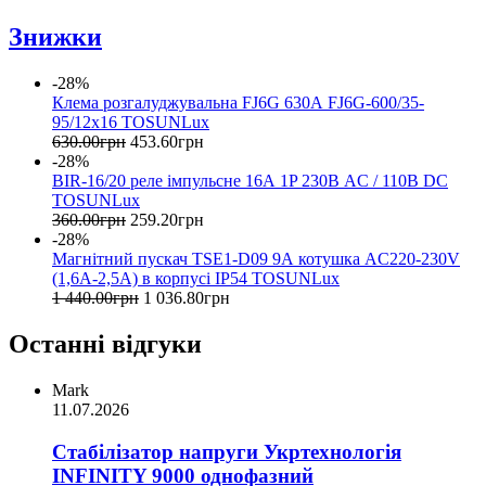
Знижки
-28%
Клема розгалуджувальна FJ6G 630А FJ6G-600/35-
95/12x16 TOSUNLux
630
.
00
грн
453
.
60
грн
-28%
BIR-16/20 реле імпульсне 16А 1P 230В AC / 110В DC
TOSUNLux
360
.
00
грн
259
.
20
грн
-28%
Магнітний пускач TSE1-D09 9А котушка AC220-230V
(1,6A-2,5A) в корпусі IP54 TOSUNLux
1 440
.
00
грн
1 036
.
80
грн
Останні відгуки
Mark
11.07.2026
Стабілізатор напруги Укртехнологія
INFINITY 9000 однофазний