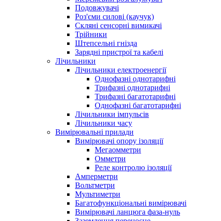
Подовжувачі
Роз'єми силові (каучук)
Скляні сенсорні вимикачі
Трійники
Штепсельні гнізда
Зарядні пристрої та кабелі
Лічильники
Лічильники електроенергії
Однофазні однотарифні
Трифазні однотарифні
Трифазні багатотарифні
Однофазні багатотарифні
Лічильники імпульсів
Лічильники часу
Вимірювальні прилади
Вимірювачі опору ізоляції
Мегаомметри
Омметри
Реле контролю ізоляції
Амперметри
Вольтметри
Мультиметри
Багатофункціональні вимірювачі
Вимірювачі ланцюга фаза-нуль
Заземлення переносне