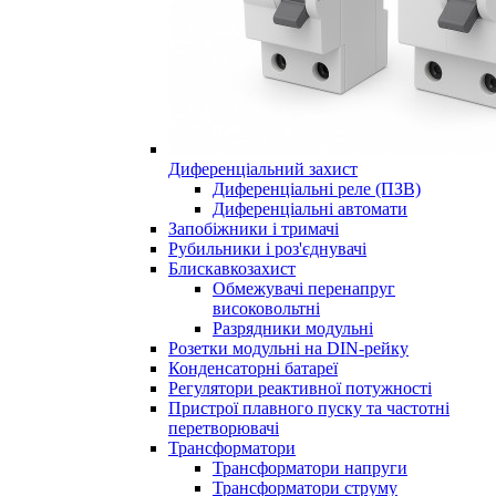
Диференціальний захист
Диференціальні реле (ПЗВ)
Диференціальні автомати
Запобіжники і тримачі
Рубильники і роз'єднувачі
Блискавкозахист
Обмежувачі перенапруг
високовольтні
Разрядники модульні
Розетки модульні на DIN-рейку
Конденсаторні батареї
Регулятори реактивної потужності
Пристрої плавного пуску та частотні
перетворювачі
Трансформатори
Трансформатори напруги
Трансформатори струму