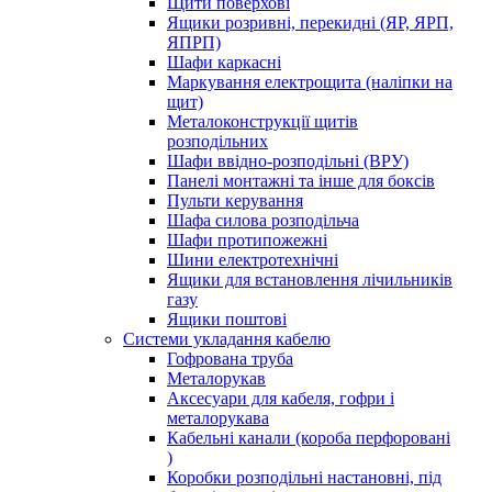
Щити поверхові
Ящики розривні, перекидні (ЯР, ЯРП,
ЯПРП)
Шафи каркасні
Маркування електрощита (наліпки на
щит)
Металоконструкції щитів
розподільних
Шафи ввідно-розподільні (ВРУ)
Панелі монтажні та інше для боксів
Пульти керування
Шафа силова розподільча
Шафи протипожежні
Шини електротехнічні
Ящики для встановлення лічильників
газу
Ящики поштові
Системи укладання кабелю
Гофрована труба
Металорукав
Аксесуари для кабеля, гофри і
металорукава
Кабельні канали (короба перфоровані
)
Коробки розподільні настановні, під