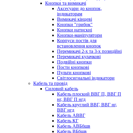
Кнопки та вимикачі
Аксесуари до кнопок,
індикаторам
Вимикачі кінцеві
Кнопки "грибок"
Кнопки натискні
Кнопки-маніпулятори
Корпуси постів для
встановлення кнопок
Перемикачі 2-х та 3-х позиційні
Перемикачі кулачкові
Подвійні кнопки
Пости кнопкові
Пульти кнопкові
Світлосигнальні індикатори
Кабель та провід
Силовий кабель
Кабель плоский ВВГ П, ВВГ П
нг, ВВГ П нгд
Кабель круглий ВВГ, ВВГ нг,
ВВГ нгд
Кабель АВВГ
Кабель КГ
Кабель АВБбшв
Кабель ВБбшв