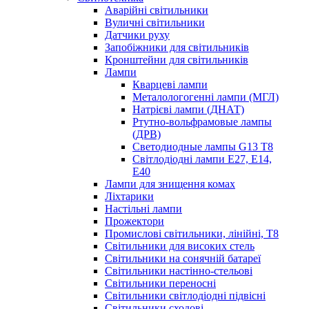
Аварійні світильники
Вуличні світильники
Датчики руху
Запобіжники для світильників
Кронштейни для світильників
Лампи
Кварцеві лампи
Металологогенні лампи (МГЛ)
Натрієві лампи (ДНАТ)
Ртутно-вольфрамовые лампы
(ДРВ)
Светодиодные лампы G13 Т8
Світлодіодні лампи E27, E14,
E40
Лампи для знищення комах
Ліхтарики
Настільні лампи
Прожектори
Промислові світильники, лінійні, Т8
Світильники для високих стель
Світильники на сонячній батареї
Світильники настінно-стельові
Світильники переносні
Світильники світлодіодні підвісні
Світильники сходові