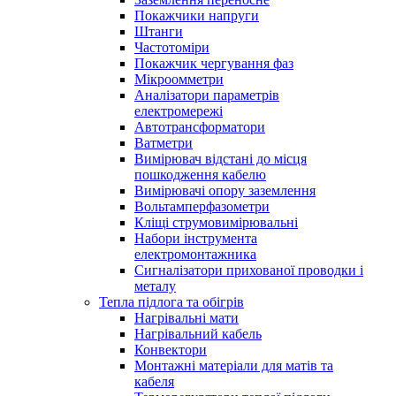
Покажчики напруги
Штанги
Частотоміри
Покажчик чергування фаз
Мікроомметри
Аналізатори параметрів
електромережі
Автотрансформатори
Ватметри
Вимірювач відстані до місця
пошкодження кабелю
Вимірювачі опору заземлення
Вольтамперфазометри
Кліщі струмовимірювальні
Набори інструмента
електромонтажника
Сигналізатори прихованої проводки і
металу
Тепла підлога та обігрів
Нагрівальні мати
Нагрівальний кабель
Конвектори
Монтажні матеріали для матів та
кабеля