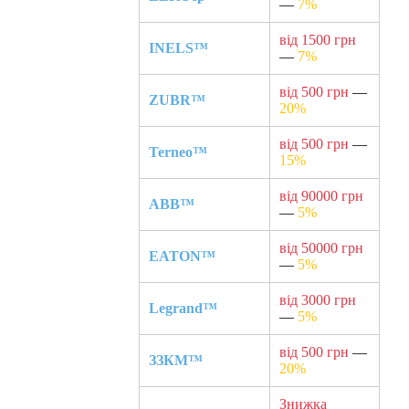
—
7%
від 1500 грн
INELS™
—
7%
від 500 грн
—
ZUBR™
20%
від 500 грн
—
Terneo™
15%
від 90000 грн
ABB™
—
5%
від 50000 грн
EATON™
—
5%
від 3000 грн
Legrand™
—
5%
від 500 грн
—
ЗЗКМ™
20%
Знижка