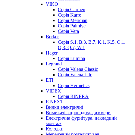
VIKO
Серія Сarmen
Серія Karre
Серія Meridian
Серія Palmiye
Серія Vera
Berker
Серія S.1, B.3, B.7, K.1, K.5, Q.1,
Q.3, Q.7, W.1
Hager
Серія Lumina
Legrand
Серія Valena Classic
Серія Valena Life
ETI
Серія Hermetics
VIDEX
Серія BINERA
E.NEXT
Вилки електричні
Вимикачі з проводом, диммери
Електрична фурнітура, накладний
монтаж
Колодки
Мережевий розгалужувач