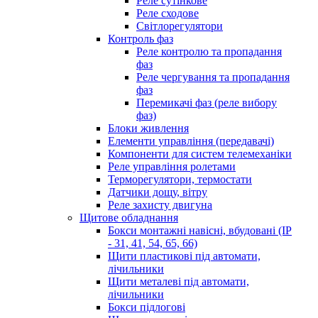
Реле сутінкове
Реле сходове
Світлорегулятори
Контроль фаз
Реле контролю та пропадання
фаз
Реле чергування та пропадання
фаз
Перемикачі фаз (реле вибору
фаз)
Блоки живлення
Елементи управління (передавачі)
Компоненти для систем телемеханіки
Реле управління ролетами
Терморегулятори, термостати
Датчики дощу, вітру
Реле захисту двигуна
Щитове обладнання
Бокси монтажні навісні, вбудовані (IP
- 31, 41, 54, 65, 66)
Щити пластикові під автомати,
лічильники
Щити металеві під автомати,
лічильники
Бокси підлогові