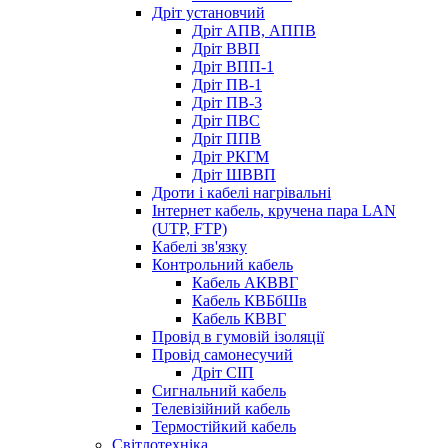
Дріт установчий
Дріт АПВ, АППВ
Дріт ВВП
Дріт ВПП-1
Дріт ПВ-1
Дріт ПВ-3
Дріт ПВС
Дріт ППВ
Дріт РКГМ
Дріт ШВВП
Дроти і кабелі нагрівальні
Інтернет кабель, кручена пара LAN
(UTP, FTP)
Кабелі зв'язку
Контрольний кабель
Кабель АКВВГ
Кабель КВБбШв
Кабель КВВГ
Провід в гумовій ізоляції
Провід самонесучий
Дріт СІП
Сигнальний кабель
Телевізійний кабель
Термостійкий кабель
Світлотехніка