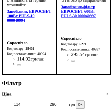
Запобіжник-фільтр
Запобіжник ЕВРОСВЕТ
ЕВРОСВЕТ 600Вт
100Вт PULS-10
PULS-30 000040997
000040994
Євросвітло
Євросвітло
6271
28402
40997
295
.
54
грн
40994
/шт.
114
.
02
грн
/шт.
Країна-виробник
Серія
Потужність, Вт
: PULS
: 600
: Китай
Країна-виробник
Серія
Потужність, Вт
: PULS
: 100
: Китай
Фільтр
Ціна
—
грн
ОК