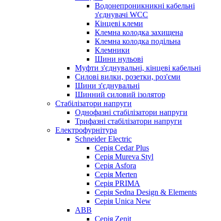
Водонепроникникнi кабельнi
з'єднувачi WCC
Кінцеві клеми
Клемна колодка захищена
Клемна колодка подільна
Клемники
Шини нульові
Муфти з'єднувальні, кінцеві кабельні
Силові вилки, розетки, роз'єми
Шини з'єднувальні
Шинний силовий ізолятор
Стабілізатори напруги
Однофазні стабілізатори напруги
Трифазні стабілізатори напруги
Електрофурнітура
Schneider Electric
Серія Cedar Plus
Серія Mureva Styl
Серія Asfora
Серія Merten
Серія PRIMA
Серія Sedna Design & Elements
Серія Unica New
ABB
Серія Zenit