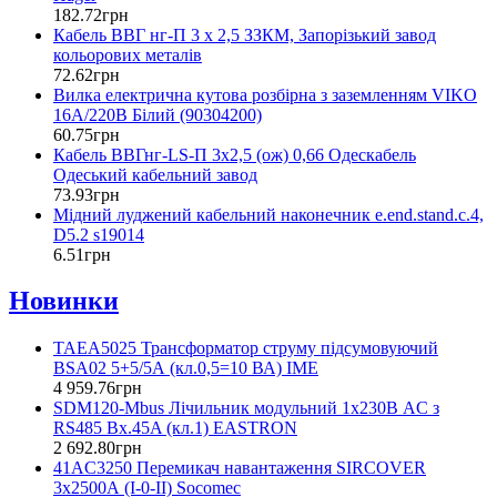
182
.
72
грн
Кабель ВВГ нг-П 3 х 2,5 ЗЗКМ, Запорізький завод
кольорових металів
72
.
62
грн
Вилка електрична кутова розбірна з заземленням VIKO
16А/220В Білий (90304200)
60
.
75
грн
Кабель ВВГнг-LS-П 3х2,5 (ож) 0,66 Одескабель
Одеський кабельний завод
73
.
93
грн
Мідний луджений кабельний наконечник e.end.stand.c.4,
D5.2 s19014
6
.
51
грн
Новинки
TAEA5025 Трансформатор струму підсумовуючий
BSA02 5+5/5А (кл.0,5=10 ВА) IME
4 959
.
76
грн
SDM120-Mbus Лічильник модульний 1x230В AC з
RS485 Вх.45A (кл.1) EASTRON
2 692
.
80
грн
41AC3250 Перемикач навантаження SIRCOVER
3x2500А (I-0-II) Socomec