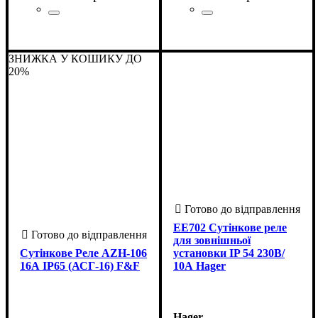
Країна-виробник
Серія
: e.sensor.light-control
: Китай
Країна-виробник
Серія
: CONTROL S
: Китай
ЗНИЖКА У КОШИКУ ДО
20%
EE702 Сутінкове реле
для зовнішньої
Сутінкове Реле AZH-106
установки IP 54 230В/
16А IP65 (АСГ-16) F&F
10А Hager
Hager