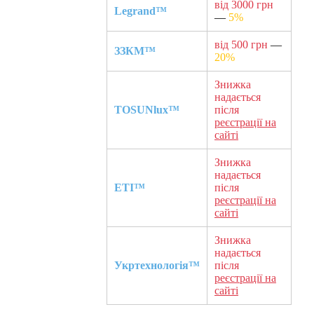
від 3000 грн
Legrand™
—
5%
від 500 грн
—
ЗЗКМ™
20%
Знижка
надається
TOSUNlux™
після
реєстрації на
сайті
Знижка
надається
ETI™
після
реєстрації на
сайті
Знижка
надається
Укртехнологія™
після
реєстрації на
сайті