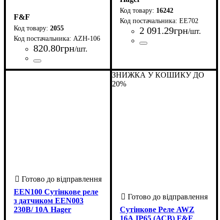
16242
F&F
EE702
2055
2 091
.
29
грн
/шт.
AZH-106
820
.
80
грн
/шт.
Країна-виробник
Серія
: EE
: Китай
Країна-виробник
Серія
Номінальний струм комутації, А
: AZH
: Польща
:
ЗНИЖКА У КОШИКУ ДО
16
20%
EEN100 Сутінкове реле
з датчиком EEN003
230В/ 10А Hager
Сутінкове Реле AWZ
16А IP65 (АСВ) F&F