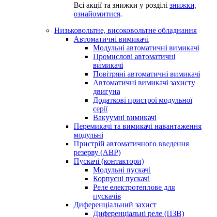
Всі акції та знижки у розділі
знижки,
ознайомитися
.
Низьковольтне, високовольтне обладнання
Автоматичні вимикачі
Модульні автоматичні вимикачі
Промислові автоматичні
вимикачі
Повітряні автоматичні вимикачі
Автоматичні вимикачі захисту
двигуна
Додаткові пристрої модульної
серії
Вакуумні вимикачі
Перемикачі та вимикачі навантаження
модульні
Пристрій автоматичного введення
резерву (АВР)
Пускачі (контактори)
Модульні пускачі
Корпусні пускачі
Реле електротеплове для
пускачів
Диференціальний захист
Диференціальні реле (ПЗВ)