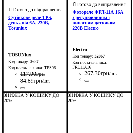
Фотореле ФРЛ-11А 16А
Сутінкове реле TPS,
з регулюванням і
день - ніч 6A, 230B,
виносним датчиком
Tosunlux
220В Electro
Electro
TOSUNlux
32067
3687
FRL11A16
TPS06
267
.
30
грн
117
.
90
грн
/шт.
84
.
89
грн
/шт.
Країна-виробник
Серія
Номінальний струм комутаці
: ФРЛ
: Китай
16
Країна-виробник
: Китай
ЗНИЖКА У КОШИКУ ДО
ЗНИЖКА У КОШИКУ ДО
20%
20%