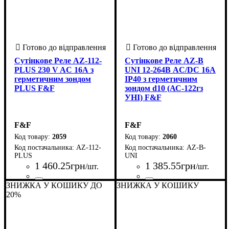
Сутінкове Реле AZ-112-
Сутінкове Реле AZ-B
PLUS 230 V AC 16А з
UNI 12-264В AC/DC 16A
герметичним зондом
IP40 з герметичним
PLUS F&F
зондом d10 (АС-122гз
УНІ) F&F
F&F
F&F
2059
2060
AZ-112-
AZ-B-
PLUS
UNI
1 460
.
25
грн
1 385
.
55
грн
/шт.
/шт.
ЗНИЖКА У КОШИКУ ДО
Країна-виробник
Серія
Номінальний струм комутації, А
: AZ
: Польща
ЗНИЖКА У КОШИКУ
Країна-виробник
Серія
Номінальний струм комутаці
:
: AZ
: Польща
16
16
20%