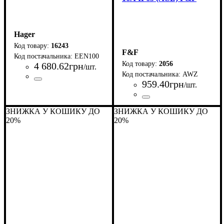
Hager
16243
F&F
EEN100
2056
4 680
.
62
грн
/шт.
AWZ
959
.
40
грн
/шт.
Країна-виробник
Серія
: EE
: Франція
Країна-виробник
Серія
Номінальний струм комутаці
: AWZ
: Польща
ЗНИЖКА У КОШИКУ ДО
ЗНИЖКА У КОШИКУ ДО
16
20%
20%