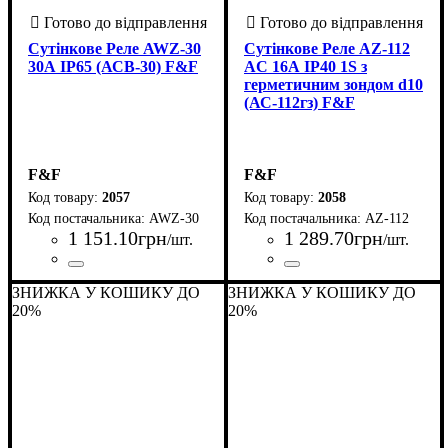
Сутінкове Реле AWZ-30
Сутінкове Реле AZ-112
30А IP65 (АСВ-30) F&F
AC 16А ІР40 1S з
герметичним зондом d10
(АС-112гз) F&F
F&F
F&F
2057
2058
AWZ-30
AZ-112
1 151
.
10
грн
1 289
.
70
грн
/шт.
/шт.
Країна-виробник
Серія
Номінальний струм комутації, А
: AWZ
: Польща
Країна-виробник
Серія
Номінальний струм комутаці
:
: AZ
: Польща
ЗНИЖКА У КОШИКУ ДО
ЗНИЖКА У КОШИКУ ДО
30
16
20%
20%