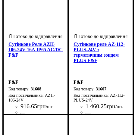
Сутінкове Реле AZH-
Сутінкове реле AZ-112-
106-24V 16А IP65 AC/DC
PLUS-24V з
F&F
герметичним зондом
PLUS F&F
F&F
F&F
31608
31607
AZH-
AZ-112-
106-24V
PLUS-24V
916
.
65
грн
1 460
.
25
грн
/шт.
/шт.
Країна-виробник
Серія
Номінальний струм комутації, А
: AZH
: Польща
Країна-виробник
Серія
Номінальний струм комутаці
:
: AZ
: Польща
16
16