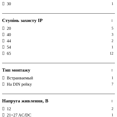
30
1
Ступінь захисту IP
20
5
40
3
44
2
54
1
65
12
Тип монтажу
Встраиваемый
1
На DIN рейку
7
Напруга живлення, В
12
2
21÷27 AC/DC
1