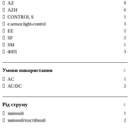
AZ
9
AZH
6
CONTROL S
1
e.sensor.light-control
3
EE
2
SF
2
SM
1
ФРЛ
3
Умови використання
AC
1
АС/DC
2
Рід струму
змінний
1
змінний/постійний
2