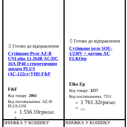
Сутінкове реле SOU-
Сутінкове Реле AZ-B
1/230V + датчик AC
UNI plus 12-264В AC/DC
ELKOep
16A IP40 з герметичним
зондом PLUS
(АС-122гз+УНІ) F&F
Elko Ep
F&F
3257
2061
7551
1 761
.
32
грн
AZ-B-
/шт.
PLUS-UNI
1 556
.
10
грн
/шт.
Країна-виробник
: Чехія
ЗНИЖКА У КОШИКУ
Країна-виробник
Серія
Номінальний струм комутації, А
: AZ
: Польща
ЗНИЖКА У КОШИКУ
: