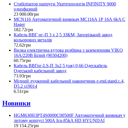
Стабілізатор напруги Укртехнологія INFINITY 9000
однофазний
23 000
.
00
грн
MCN116 Автоматичний вимикач MC116A 1Р 16А 6kA C
Hager
182
.
72
грн
Кабель ВВГ нг-П 3 х 2,5 ЗЗКМ, Запорізький завод
кольорових металів
72
.
62
грн
Вилка електрична кутова розбірна з заземленням VIKO
16А/220В Білий (90304200)
60
.
75
грн
Кабель ВВГнг-LS-П 3х2,5 (ож) 0,66 Одескабель
Одеський кабельний завод
73
.
93
грн
Мідний луджений кабельний наконечник e.end.stand.c.4,
D5.2 s19014
6
.
51
грн
Новинки
HGM630H3PT4S0000C00500F Автоматичний вимикач у
литому корпусі 500А Icu-85kA HD HYUNDAI
19 154
.
25
грн