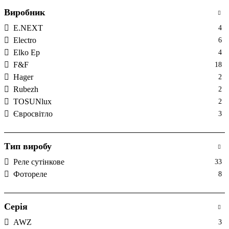
Виробник
E.NEXT
4
Electro
6
Elko Ep
4
F&F
18
Hager
2
Rubezh
2
TOSUNlux
2
Євросвітло
3
Тип виробу
Реле сутінкове
33
Фотореле
8
Серія
AWZ
3