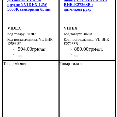
круглий VIDEX 12W
BHR-E2726SB з
5000K сенсорний білий
датчиком руху
VIDEX
VIDEX
30707
30708
VL-BHR-
VL-BHR-
125W-SP
E2726SB
594
.
00
грн
880
.
00
грн
/шт.
/шт.
Країна-виробник
Серія
: VL-BHR
: Китай
Країна-виробник
Серія
: VL-BHR
: Китай
Товар місяця
Товар тижня