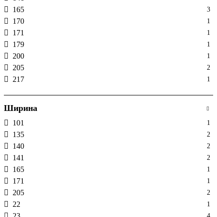
165
3
170
1
171
1
179
1
200
1
205
2
217
1
303
1
312
1
Ширина
568
1
101
1
590
2
135
2
600
3
140
2
870
1
141
2
165
1
171
1
205
2
22
1
23
4