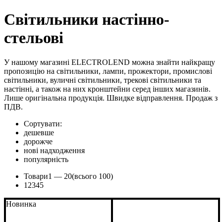
Світильники настінно-
стельові
У нашому магазині ELECTROLEND можна знайти найкращу
пропозицію на світильники, лампи, прожектори, промислові
світильники, вуличні світильники, трекові світильники та
настінні, а також на них кронштейни серед інших магазинів.
Лише оригінальна продукція. Швидке відправлення. Продаж з
ПДВ.
Сортувати:
дешевше
дорожче
нові надходження
популярність
Товари
1 —
20
(всього 100)
1
2
3
4
5
Новинка