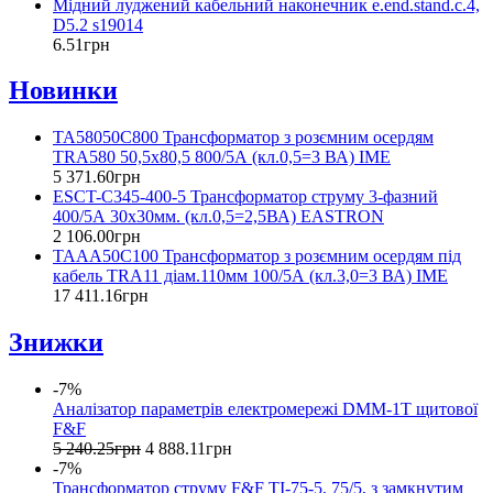
Мідний луджений кабельний наконечник e.end.stand.c.4,
D5.2 s19014
6
.
51
грн
Новинки
TA58050C800 Трансформатор з розємним осердям
TRA580 50,5x80,5 800/5А (кл.0,5=3 ВА) IME
5 371
.
60
грн
ESCT-C345-400-5 Трансформатор струму 3-фазний
400/5А 30x30мм. (кл.0,5=2,5ВА) EASTRON
2 106
.
00
грн
TAAA50C100 Трансформатор з розємним осердям під
кабель TRA11 діам.110мм 100/5А (кл.3,0=3 ВА) IME
17 411
.
16
грн
Знижки
-7%
Аналізатор параметрів електромережі DMM-1T щитової
F&F
5 240
.
25
грн
4 888
.
11
грн
-7%
Трансформатор струму F&F TI-75-5, 75/5, з замкнутим