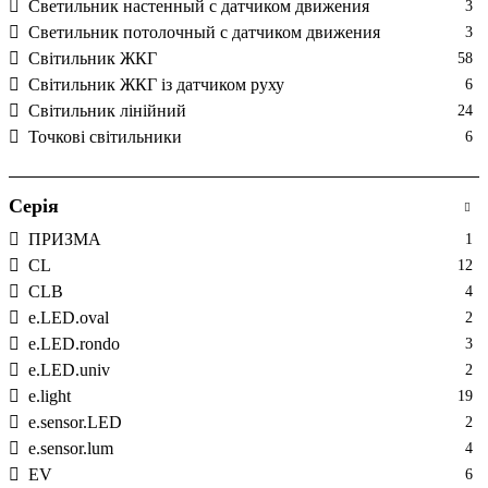
Светильник настенный с датчиком движения
3
Светильник потолочный с датчиком движения
3
Світильник ЖКГ
58
Світильник ЖКГ із датчиком руху
6
Світильник лінійний
24
Точкові світильники
6
Серія
ПРИЗМА
1
CL
12
CLВ
4
e.LED.oval
2
e.LED.rondo
3
e.LED.univ
2
e.light
19
e.sensor.LED
2
e.sensor.lum
4
EV
6