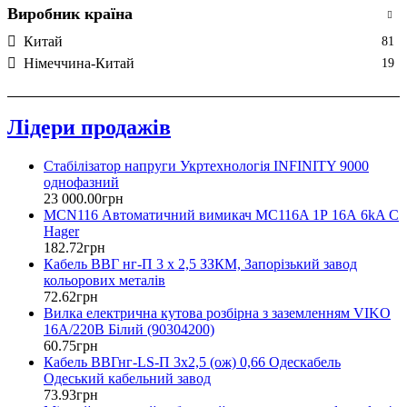
Виробник країна
Китай
81
Німеччина-Китай
19
Лідери продажів
Стабілізатор напруги Укртехнологія INFINITY 9000
однофазний
23 000
.
00
грн
MCN116 Автоматичний вимикач MC116A 1Р 16А 6kA C
Hager
182
.
72
грн
Кабель ВВГ нг-П 3 х 2,5 ЗЗКМ, Запорізький завод
кольорових металів
72
.
62
грн
Вилка електрична кутова розбірна з заземленням VIKO
16А/220В Білий (90304200)
60
.
75
грн
Кабель ВВГнг-LS-П 3х2,5 (ож) 0,66 Одескабель
Одеський кабельний завод
73
.
93
грн