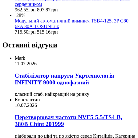
сердечником
962
.
55
грн
897
.
87
грн
-28%
Модульний автоматичний вимикач TSB4-125, 3P C80
6kA 80А TOSUNLux
715
.
50
грн
515
.
16
грн
Останні відгуки
Mark
11.07.2026
Стабілізатор напруги Укртехнологія
INFINITY 9000 однофазний
класний стаб, найкращий на ринку
Константин
10.07.2026
Перетворювач частоти NVF5-5.5/TS4-B,
380В Chint 201999
підбирали по ціні та по якістю серед Китайців, Катерина