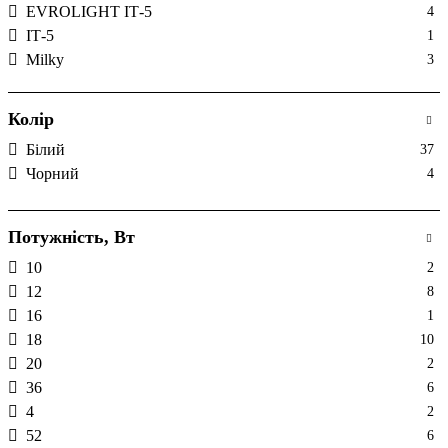
EVROLIGHT IТ-5
4
IТ-5
1
Milky
3
NLR
12
NLS
1
Колір
Samurai
3
Білий
37
TS-CLL
5
Чорний
4
VL-BHO
1
VL-BHR
2
ОПАЛ
4
Потужність, Вт
ОПАЛ-SL
4
10
2
ПРИЗМА
4
12
8
РОНДО
1
16
1
18
10
20
2
36
6
4
2
52
6