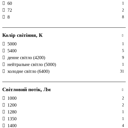
60
1
72
2
8
8
Колір світіння, К
5000
1
5400
5
денне світло (4200)
9
нейтральне світло (5000)
1
холодне світло (6400)
31
Світловий потік, Лм
1000
2
1200
2
1280
1
1350
1
1400
4