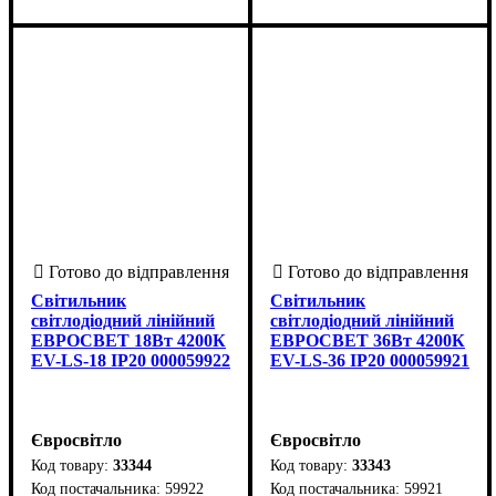
світло (6400)
Стельовий
Світильник
Світильник
світлодіодний лінійний
світлодіодний лінійний
ЕВРОСВЕТ 18Вт 4200К
ЕВРОСВЕТ 36Вт 4200К
EV-LS-18 IP20 000059922
EV-LS-36 IP20 000059921
Євросвітло
Євросвітло
33344
33343
59922
59921