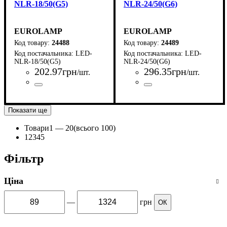
NLR-18/50(G5)
NLR-24/50(G6)
EUROLAMP
EUROLAMP
24488
24489
LED-
LED-
NLR-18/50(G5)
NLR-24/50(G6)
202
.
97
грн
296
.
35
грн
/шт.
/шт.
Країна-виробник
Серія
: NLR
:
Країна-виробник
Серія
: NLR
:
Німеччина-Китай
Німеччина-Китай
Показати ще
Товари
1 —
20
(всього 100)
1
2
3
4
5
Фільтр
Ціна
—
грн
ОК