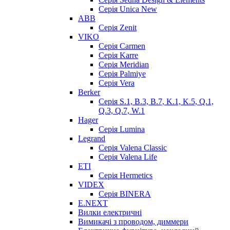
Серія Unica New
ABB
Серія Zenit
VIKO
Серія Сarmen
Серія Karre
Серія Meridian
Серія Palmiye
Серія Vera
Berker
Серія S.1, B.3, B.7, K.1, K.5, Q.1,
Q.3, Q.7, W.1
Hager
Серія Lumina
Legrand
Серія Valena Classic
Серія Valena Life
ETI
Серія Hermetics
VIDEX
Серія BINERA
E.NEXT
Вилки електричні
Вимикачі з проводом, диммери