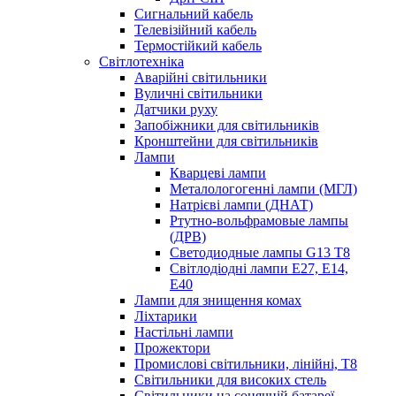
Сигнальний кабель
Телевізійний кабель
Термостійкий кабель
Світлотехніка
Аварійні світильники
Вуличні світильники
Датчики руху
Запобіжники для світильників
Кронштейни для світильників
Лампи
Кварцеві лампи
Металологогенні лампи (МГЛ)
Натрієві лампи (ДНАТ)
Ртутно-вольфрамовые лампы
(ДРВ)
Светодиодные лампы G13 Т8
Світлодіодні лампи E27, E14,
E40
Лампи для знищення комах
Ліхтарики
Настільні лампи
Прожектори
Промислові світильники, лінійні, Т8
Світильники для високих стель
Світильники на сонячній батареї