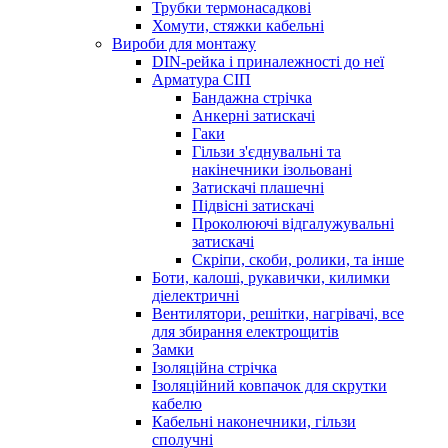
Трубки термонасадкові
Хомути, стяжки кабельні
Вироби для монтажу
DIN-рейка і приналежності до неї
Арматура СІП
Бандажна стрічка
Анкерні затискачі
Гаки
Гільзи з'єднувальні та
накінечники ізольовані
Затискачі плашечні
Підвісні затискачі
Проколюючі відгалужувальні
затискачі
Скріпи, скоби, ролики, та інше
Боти, калоші, рукавички, килимки
діелектричні
Вентилятори, решітки, нагрівачі, все
для збирання електрощитів
Замки
Ізоляційна стрічка
Ізоляційний ковпачок для скрутки
кабелю
Кабельні наконечники, гільзи
сполучні