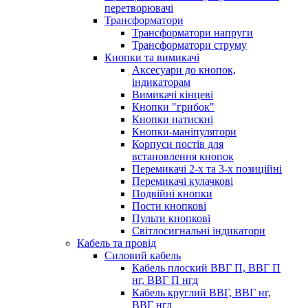
перетворювачі
Трансформатори
Трансформатори напруги
Трансформатори струму
Кнопки та вимикачі
Аксесуари до кнопок,
індикаторам
Вимикачі кінцеві
Кнопки "грибок"
Кнопки натискні
Кнопки-маніпулятори
Корпуси постів для
встановлення кнопок
Перемикачі 2-х та 3-х позиційні
Перемикачі кулачкові
Подвійні кнопки
Пости кнопкові
Пульти кнопкові
Світлосигнальні індикатори
Кабель та провід
Силовий кабель
Кабель плоский ВВГ П, ВВГ П
нг, ВВГ П нгд
Кабель круглий ВВГ, ВВГ нг,
ВВГ нгд