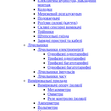
Електрична фурнітура, накладний
монтаж
Колодки
Мережевий розгалужувач
Подовжувачі
Роз'єми силові (каучук)
Скляні сенсорні вимикачі
Трійники
Штепсельні гнізда
Зарядні пристрої та кабелі
Лічильники
Лічильники електроенергії
Однофазні однотарифні
Трифазні однотарифні
Трифазні багатотарифні
Однофазні багатотарифні
Лічильники імпульсів
Лічильники часу
Вимірювальні прилади
Вимірювачі опору ізоляції
Мегаомметри
Омметри
Реле контролю ізоляції
Амперметри
Вольтметри