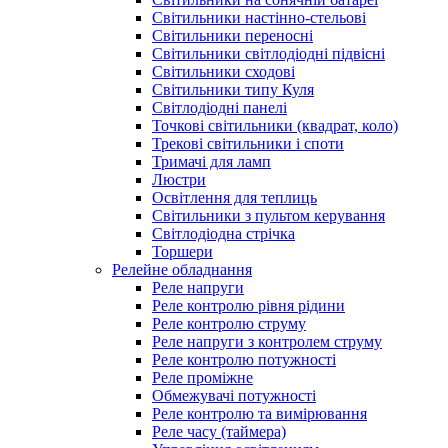
Світильники настінно-стельові
Світильники переносні
Світильники світлодіодні підвісні
Світильники сходові
Світильники типу Куля
Світлодіодні панелі
Точкові світильники (квадрат, коло)
Трекові світильники і споти
Тримачі для ламп
Люстри
Освітлення для теплиць
Світильники з пультом керування
Світлодіодна стрічка
Торшери
Релейне обладнання
Реле напруги
Реле контролю рівня рідини
Реле контролю струму
Реле напруги з контролем струму
Реле контролю потужності
Реле проміжне
Обмежувачі потужності
Реле контролю та вимірювання
Реле часу (таймера)