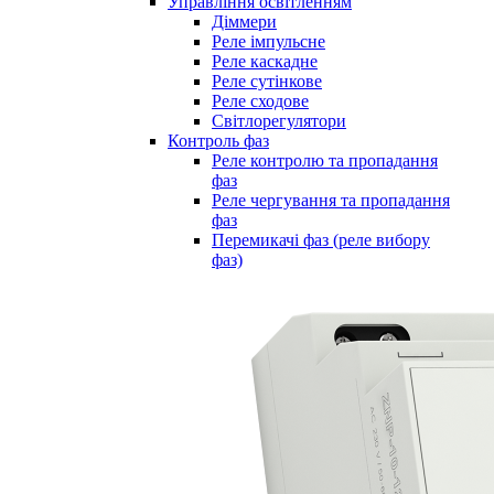
Управління освітленням
Діммери
Реле імпульсне
Реле каскадне
Реле сутінкове
Реле сходове
Світлорегулятори
Контроль фаз
Реле контролю та пропадання
фаз
Реле чергування та пропадання
фаз
Перемикачі фаз (реле вибору
фаз)