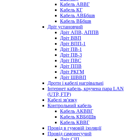
Кабель АВВГ
Кабель КГ
Кабель АВБбшв
Кабель ВБбшв
Дріт установчий
Дріт АПВ, АППВ
Дріт ВВП
Дріт ВПП-1
Дріт ПВ-1
Дріт ПВ-3
Дріт ПВС
Дріт ППВ
Дріт РКГМ
Дріт ШВВП
Дроти і кабелі нагрівальні
Інтернет кабель, кручена пара LAN
(UTP, FTP)
Кабелі зв'язку
Контрольний кабель
Кабель АКВВГ
Кабель КВБбШв
Кабель КВВГ
Провід в гумовій ізоляції
Провід самонесучий
Дріт СІП