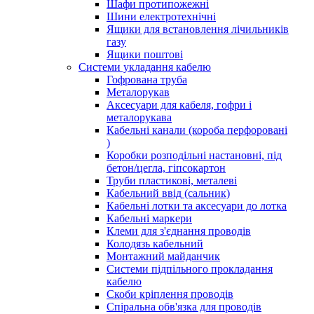
Шафи протипожежні
Шини електротехнічні
Ящики для встановлення лічильників
газу
Ящики поштові
Системи укладання кабелю
Гофрована труба
Металорукав
Аксесуари для кабеля, гофри і
металорукава
Кабельні канали (короба перфоровані
)
Коробки розподільні настановні, під
бетон/цегла, гіпсокартон
Труби пластикові, металеві
Кабельний ввід (сальник)
Кабельні лотки та аксесуари до лотка
Кабельні маркери
Клеми для з'єднання проводів
Колодязь кабельний
Монтажний майданчик
Системи підпільного прокладання
кабелю
Скоби кріплення проводів
Спіральна обв'язка для проводів