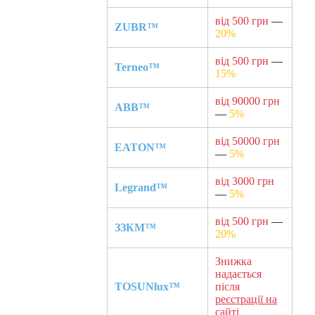
від 500 грн
—
ZUBR™
20%
від 500 грн
—
Terneo™
15%
від 90000 грн
ABB™
—
5%
від 50000 грн
EATON™
—
5%
від 3000 грн
Legrand™
—
5%
від 500 грн
—
ЗЗКМ™
20%
Знижка
надається
TOSUNlux™
після
реєстрації на
сайті