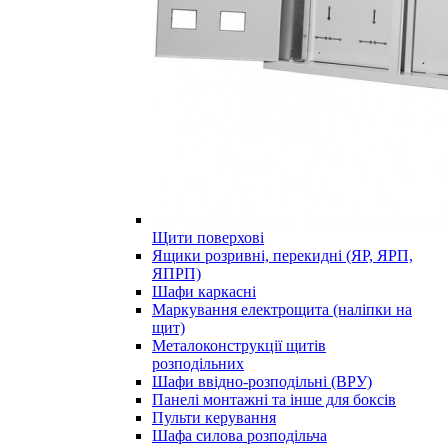
Щити поверхові
Ящики розривні, перекидні (ЯР, ЯРП,
ЯПРП)
Шафи каркасні
Маркування електрощита (наліпки на
щит)
Металоконструкції щитів
розподільних
Шафи ввідно-розподільні (ВРУ)
Панелі монтажні та інше для боксів
Пульти керування
Шафа силова розподільча