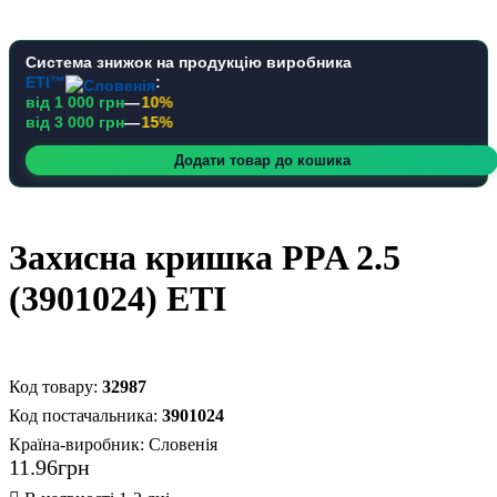
Система знижок на продукцію виробника
ETI™
:
від 1 000 грн
—
10%
від 3 000 грн
—
15%
Додати товар до кошика
Захисна кришка PPA 2.5
(3901024) ETI
32987
3901024
Країна-виробник:
Словенія
11
.
96
грн