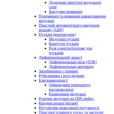
Додаткові пристрої модульної
серії
Вакуумні вимикачі
Перемикачі та вимикачі навантаження
модульні
Пристрій автоматичного введення
резерву (АВР)
Пускачі (контактори)
Модульні пускачі
Корпусні пускачі
Реле електротеплове для
пускачів
Диференціальний захист
Диференціальні реле (ПЗВ)
Диференціальні автомати
Запобіжники і тримачі
Рубильники і роз'єднувачі
Блискавкозахист
Обмежувачі перенапруг
високовольтні
Разрядники модульні
Розетки модульні на DIN-рейку
Конденсаторні батареї
Регулятори реактивної потужності
Пристрої плавного пуску та частотні