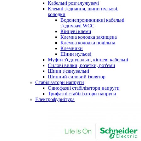
Кабельні розгалужувачі
Клемні з'єднання, шини нульові,
колодки
Водонепроникникнi кабельнi
з'єднувачi WCC
Кінцеві клеми
Клемна колодка захищена
Клемна колодка подільна
Клемники
Шини нульові
Муфти з'єднувальні, кінцеві кабельні
Силові вилки, розетки, роз'єми
Шини з'єднувальні
Шинний силовий ізолятор
Стабілізатори напруги
Однофазні стабілізатори напруги
Трифазні стабілізатори напруги
Електрофурнітура