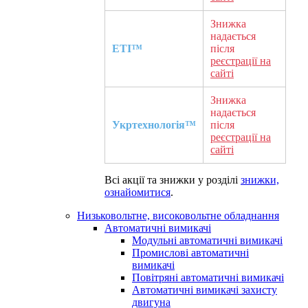
Знижка
надається
ETI™
після
реєстрації на
сайті
Знижка
надається
Укртехнологія™
після
реєстрації на
сайті
Всі акції та знижки у розділі
знижки,
ознайомитися
.
Низьковольтне, високовольтне обладнання
Автоматичні вимикачі
Модульні автоматичні вимикачі
Промислові автоматичні
вимикачі
Повітряні автоматичні вимикачі
Автоматичні вимикачі захисту
двигуна