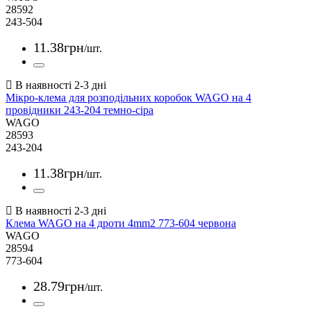
28592
243-504
11
.
38
грн
/шт.
Мікро-клема для розподільних коробок WAGO на 4
провідники 243-204 темно-сіра
WAGO
28593
243-204
11
.
38
грн
/шт.
Клема WAGO на 4 дроти 4mm2 773-604 червона
WAGO
28594
773-604
28
.
79
грн
/шт.