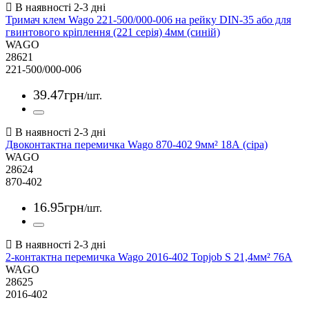
Тримач клем Wago 221-500/000-006 на рейку DIN-35 або для
гвинтового кріплення (221 серія) 4мм (синій)
WAGO
28621
221-500/000-006
39
.
47
грн
/шт.
Двоконтактна перемичка Wago 870-402 9мм² 18А (сіра)
WAGO
28624
870-402
16
.
95
грн
/шт.
2-контактна перемичка Wago 2016-402 Topjob S 21,4мм² 76А
WAGO
28625
2016-402