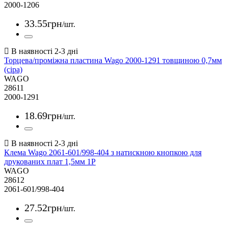
2000-1206
33
.
55
грн
/шт.
Торцева/проміжна пластина Wago 2000-1291 товщиною 0,7мм
(сіра)
WAGO
28611
2000-1291
18
.
69
грн
/шт.
Клема Wago 2061-601/998-404 з натискною кнопкою для
друкованих плат 1,5мм 1P
WAGO
28612
2061-601/998-404
27
.
52
грн
/шт.