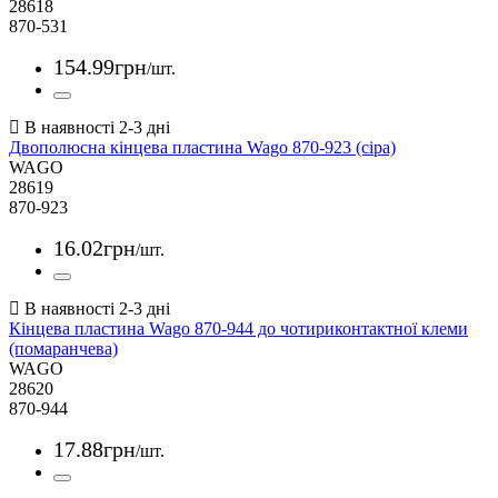
28618
870-531
154
.
99
грн
/шт.
Двополюсна кінцева пластина Wago 870-923 (сіра)
WAGO
28619
870-923
16
.
02
грн
/шт.
Кінцева пластина Wago 870-944 до чотириконтактної клеми
(помаранчева)
WAGO
28620
870-944
17
.
88
грн
/шт.