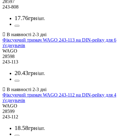
28597
243-808
17
.
76
грн
/шт.
Фіксуючий тримач WAGO 243-113 на DIN-рейку для 6
з'єднувачів
WAGO
28598
243-113
20
.
43
грн
/шт.
Фіксуючий тримач WAGO 243-112 на DIN-рейку для 4
з'єднувачів
WAGO
28599
243-112
18
.
58
грн
/шт.