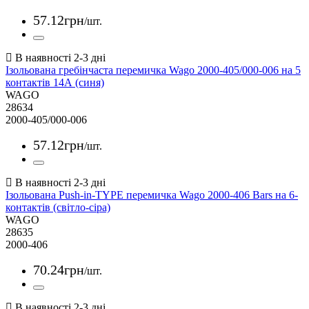
57
.
12
грн
/шт.
Ізольована гребінчаста перемичка Wago 2000-405/000-006 на 5
контактів 14А (синя)
WAGO
28634
2000-405/000-006
57
.
12
грн
/шт.
Ізольована Push-in-TYPE перемичка Wago 2000-406 Bars на 6-
контактів (світло-сіра)
WAGO
28635
2000-406
70
.
24
грн
/шт.