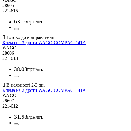
WAGO
28605
221-615
63
.
16
грн
/шт.
Клема на 3 дроти WAGO COMPACT 41А
WAGO
28606
221-613
38
.
08
грн
/шт.
Клема на 2 дроти WAGO COMPACT 41А
WAGO
28607
221-612
31
.
58
грн
/шт.