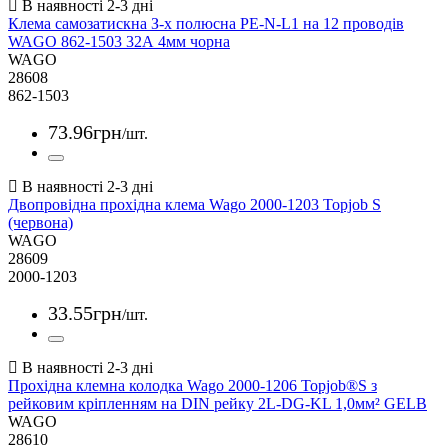
Клема самозатискна З-х полюсна PE-N-L1 на 12 проводів
WAGO 862-1503 32А 4мм чорна
WAGO
28608
862-1503
73
.
96
грн
/шт.
Двопровідна прохідна клема Wago 2000-1203 Topjob S
(червона)
WAGO
28609
2000-1203
33
.
55
грн
/шт.
Прохідна клемна колодка Wago 2000-1206 Topjob®S з
рейковим кріпленням на DIN рейку 2L-DG-KL 1,0мм² GELB
WAGO
28610