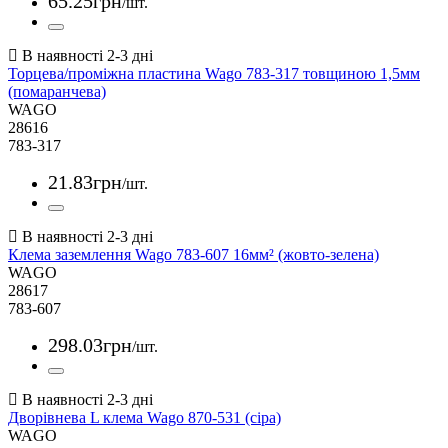
65
.
25
грн
/шт.
Торцева/проміжна пластина Wago 783-317 товщиною 1,5мм
(помаранчева)
WAGO
28616
783-317
21
.
83
грн
/шт.
Клема заземлення Wago 783-607 16мм² (жовто-зелена)
WAGO
28617
783-607
298
.
03
грн
/шт.
Дворівнева L клема Wago 870-531 (сіра)
WAGO