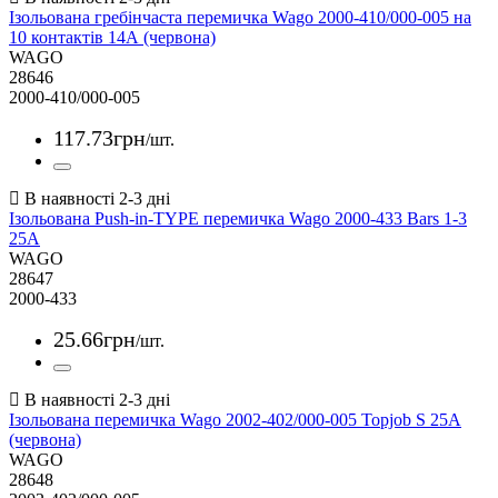
Ізольована гребінчаста перемичка Wago 2000-410/000-005 на
10 контактів 14А (червона)
WAGO
28646
2000-410/000-005
117
.
73
грн
/шт.
Ізольована Push-in-TYPE перемичка Wago 2000-433 Bars 1-3
25А
WAGO
28647
2000-433
25
.
66
грн
/шт.
Ізольована перемичка Wago 2002-402/000-005 Topjob S 25А
(червона)
WAGO
28648