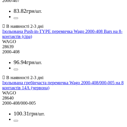
2000-407
83
.
82
грн
/шт.
Ізольована Push-in-TYPE перемичка Wago 2000-408 Bars на 8-
контактів (сіра)
WAGO
28639
2000-408
96
.
94
грн
/шт.
Ізольована гребінчаста перемичка Wago 2000-408/000-005 на 8
контактів 14А (червона)
WAGO
28640
2000-408/000-005
100
.
31
грн
/шт.