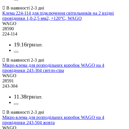
Клема 224-114 для підключення світильників на 2 вхідні
провідники 1,0-2,5 мм2, +120°C, WAGO
WAGO
28590
224-114
19
.
16
грн
/шт.
Мікро-клема для розподільних коробок WAGO на 4
провідники 243-304 світло-сіра
WAGO
28591
243-304
11
.
38
грн
/шт.
Мікро-клема для розподільних коробок WAGO на 4
провідники 243-504 жовта
WAGO