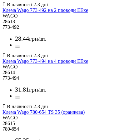
Клема Wago 773-492 на 2 проводи EExe
WAGO
28613
773-492
28
.
44
грн
/шт.
Клема Wago 773-494 на 4 проводи EExe
WAGO
28614
773-494
31
.
81
грн
/шт.
Клема Wago 780-654 TS 35 (оранжева)
WAGO
28615
780-654