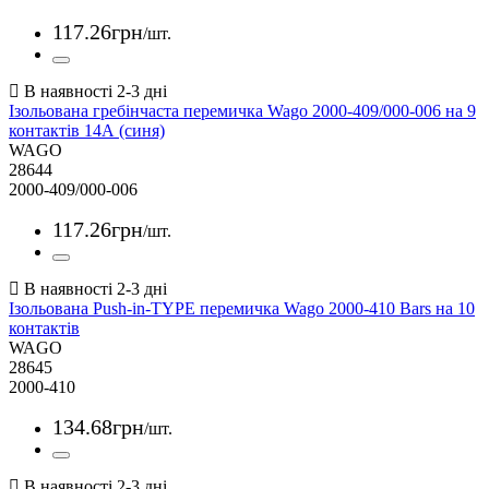
117
.
26
грн
/шт.
Ізольована гребінчаста перемичка Wago 2000-409/000-006 на 9
контактів 14А (синя)
WAGO
28644
2000-409/000-006
117
.
26
грн
/шт.
Ізольована Push-in-TYPE перемичка Wago 2000-410 Bars на 10
контактів
WAGO
28645
2000-410
134
.
68
грн
/шт.