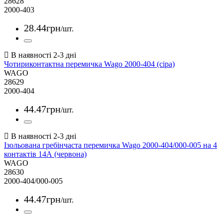
28628
2000-403
28
.
44
грн
/шт.
Чотириконтактна перемичка Wago 2000-404 (сіра)
WAGO
28629
2000-404
44
.
47
грн
/шт.
Ізольована гребінчаста перемичка Wago 2000-404/000-005 на 4
контактів 14А (червона)
WAGO
28630
2000-404/000-005
44
.
47
грн
/шт.