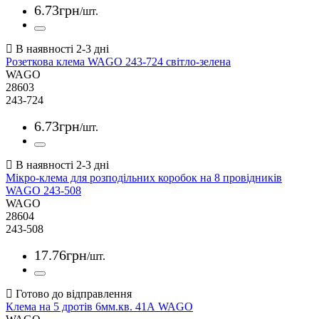
6
.
73
грн
/шт.
Розеткова клема WAGO 243-724 світло-зелена
WAGO
28603
243-724
6
.
73
грн
/шт.
Мікро-клема для розподільних коробок на 8 провідників
WAGO 243-508
WAGO
28604
243-508
17
.
76
грн
/шт.
Клема на 5 дротів 6мм.кв. 41А WAGO