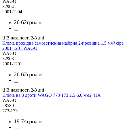
WAGO
32904
2001-1204
26
.
62
грн
/шт.
Клема прохідна самозатискна набірна 2-провідна 1,5 мм² сіра
2001-1201 WAGO
WAGO
32903
2001-1201
26
.
62
грн
/шт.
Клема на 3 дроти WAGO 773-173 2,5-6,0 мм2 41А
WAGO
28589
773-173
19
.
74
грн
/шт.