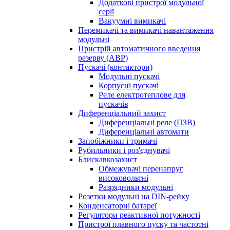
Додаткові пристрої модульної
серії
Вакуумні вимикачі
Перемикачі та вимикачі навантаження
модульні
Пристрій автоматичного введення
резерву (АВР)
Пускачі (контактори)
Модульні пускачі
Корпусні пускачі
Реле електротеплове для
пускачів
Диференціальний захист
Диференціальні реле (ПЗВ)
Диференціальні автомати
Запобіжники і тримачі
Рубильники і роз'єднувачі
Блискавкозахист
Обмежувачі перенапруг
високовольтні
Разрядники модульні
Розетки модульні на DIN-рейку
Конденсаторні батареї
Регулятори реактивної потужності
Пристрої плавного пуску та частотні