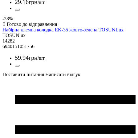
29
.
16
грн
/шт.
-28%
Набірна клемна колодка EK-35 жовто-зелена TOSUNLux
TOSUNlux
14282
6940151051756
59
.
94
грн
/шт.
Поставити питання
Написати відгук