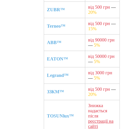
від 500 грн
—
ZUBR™
20%
від 500 грн
—
Terneo™
15%
від 90000 грн
ABB™
—
5%
від 50000 грн
EATON™
—
5%
від 3000 грн
Legrand™
—
5%
від 500 грн
—
ЗЗКМ™
20%
Знижка
надається
TOSUNlux™
після
реєстрації на
сайті