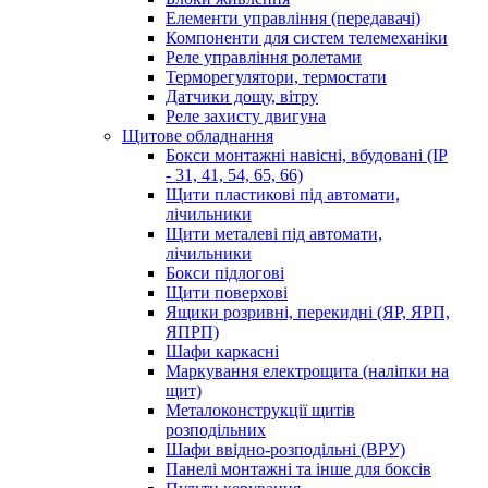
Елементи управління (передавачі)
Компоненти для систем телемеханіки
Реле управління ролетами
Терморегулятори, термостати
Датчики дощу, вітру
Реле захисту двигуна
Щитове обладнання
Бокси монтажні навісні, вбудовані (IP
- 31, 41, 54, 65, 66)
Щити пластикові під автомати,
лічильники
Щити металеві під автомати,
лічильники
Бокси підлогові
Щити поверхові
Ящики розривні, перекидні (ЯР, ЯРП,
ЯПРП)
Шафи каркасні
Маркування електрощита (наліпки на
щит)
Металоконструкції щитів
розподільних
Шафи ввідно-розподільні (ВРУ)
Панелі монтажні та інше для боксів