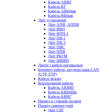
Кабель АВВГ
Кабель КГ
Кабель АВБбшв
Кабель ВБбшв
Дріт установчий
Дріт АПВ, АППВ
Дріт ВВП
Дріт ВПП-1
Дріт ПВ-1
Дріт ПВ-3
Дріт ПВС
Дріт ППВ
Дріт РКГМ
Дріт ШВВП
Дроти і кабелі нагрівальні
Інтернет кабель, кручена пара LAN
(UTP, FTP)
Кабелі зв'язку
Контрольний кабель
Кабель АКВВГ
Кабель КВБбШв
Кабель КВВГ
Провід в гумовій ізоляції
Провід самонесучий
Дріт СІП