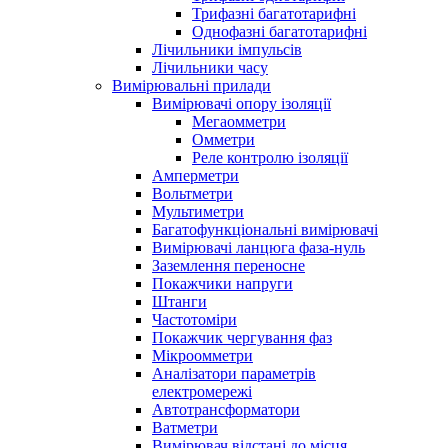
Трифазні багатотарифні
Однофазні багатотарифні
Лічильники імпульсів
Лічильники часу
Вимірювальні прилади
Вимірювачі опору ізоляції
Мегаомметри
Омметри
Реле контролю ізоляції
Амперметри
Вольтметри
Мультиметри
Багатофункціональні вимірювачі
Вимірювачі ланцюга фаза-нуль
Заземлення переносне
Покажчики напруги
Штанги
Частотоміри
Покажчик чергування фаз
Мікроомметри
Аналізатори параметрів
електромережі
Автотрансформатори
Ватметри
Вимірювач відстані до місця