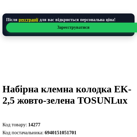
Після
реєстрації
для вас відкриється персональна ціна!
Зареєструватися
Набірна клемна колодка EK-
2,5 жовто-зелена TOSUNLux
14277
6940151051701