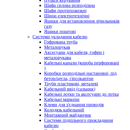
Пульти керування
Шафа силова розподільча
Шафи протипожежні
Шини електротехнічні
Ящики для встановлення лічильників
газу
Ящики поштові
Системи укладання кабелю
Гофрована труба
Металорукав
Аксесуари для кабеля, гофри і
металорукава
Кабельні канали (короба перфоровані
)
Коробки розподільні настановні, під
бетон/цегла, гіпсокартон
Труби пластикові, металеві
Кабельний ввід (сальник)
Кабельні лотки та аксесуари до лотка
Кабельні маркери
Клеми для з'єднання проводів
Колодязь кабельний
Монтажний майданчик
Системи підпільного прокладання
кабелю