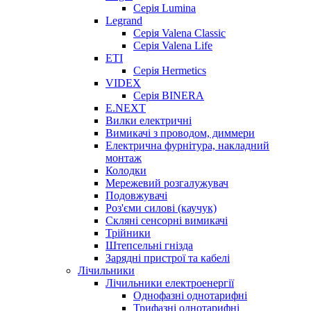
Серія Lumina
Legrand
Серія Valena Classic
Серія Valena Life
ETI
Серія Hermetics
VIDEX
Серія BINERA
E.NEXT
Вилки електричні
Вимикачі з проводом, диммери
Електрична фурнітура, накладний
монтаж
Колодки
Мережевий розгалужувач
Подовжувачі
Роз'єми силові (каучук)
Скляні сенсорні вимикачі
Трійники
Штепсельні гнізда
Зарядні пристрої та кабелі
Лічильники
Лічильники електроенергії
Однофазні однотарифні
Трифазні однотарифні