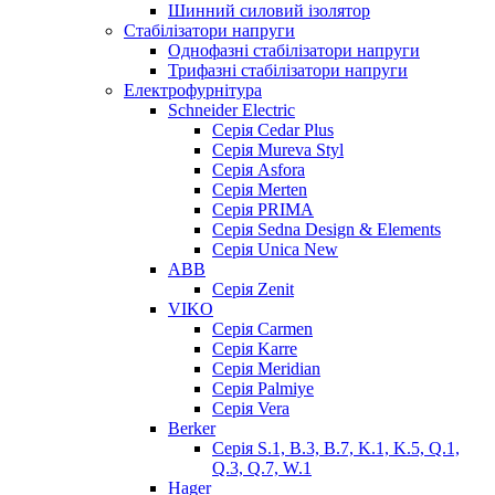
Шинний силовий ізолятор
Стабілізатори напруги
Однофазні стабілізатори напруги
Трифазні стабілізатори напруги
Електрофурнітура
Schneider Electric
Серія Cedar Plus
Серія Mureva Styl
Серія Asfora
Серія Merten
Серія PRIMA
Серія Sedna Design & Elements
Серія Unica New
ABB
Серія Zenit
VIKO
Серія Сarmen
Серія Karre
Серія Meridian
Серія Palmiye
Серія Vera
Berker
Серія S.1, B.3, B.7, K.1, K.5, Q.1,
Q.3, Q.7, W.1
Hager