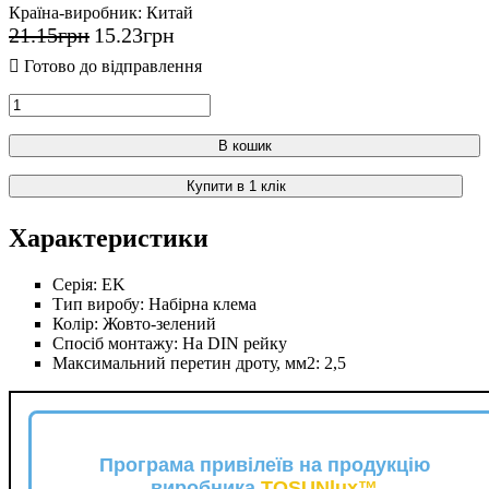
Країна-виробник:
Китай
21
.
15
грн
15
.
23
грн
В кошик
Купити в 1 клік
Характеристики
Серія:
EK
Тип виробу:
Набірна клема
Колір:
Жовто-зелений
Спосіб монтажу:
На DIN рейку
Максимальний перетин дроту, мм2:
2,5
Програма привілеїв на продукцію
виробника
TOSUNlux™