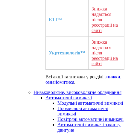
Знижка
надається
ETI™
після
реєстрації на
сайті
Знижка
надається
Укртехнологія™
після
реєстрації на
сайті
Всі акції та знижки у розділі
знижки,
ознайомитися
.
Низьковольтне, високовольтне обладнання
Автоматичні вимикачі
Модульні автоматичні вимикачі
Промислові автоматичні
вимикачі
Повітряні автоматичні вимикачі
Автоматичні вимикачі захисту
двигуна