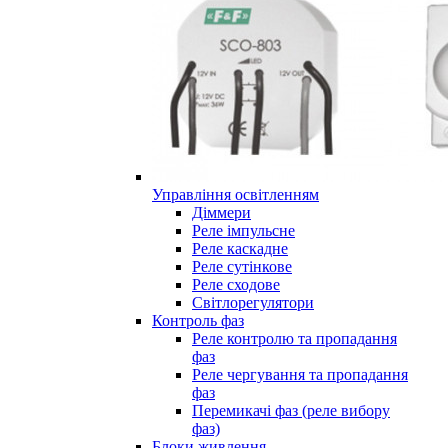
Управління освітленням
Діммери
Реле імпульсне
Реле каскадне
Реле сутінкове
Реле сходове
Світлорегулятори
Контроль фаз
Реле контролю та пропадання
фаз
Реле чергування та пропадання
фаз
Перемикачі фаз (реле вибору
фаз)
Блоки живлення