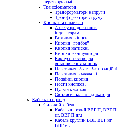
перетворювачі
Трансформатори
Трансформатори напруги
Трансформатори струму
Кнопки та вимикачі
Аксесуари до кнопок,
індикаторам
Вимикачі кінцеві
Кнопки "грибок"
Кнопки натискні
Кнопки-маніпулятори
Корпуси постів для
встановлення кнопок
Перемикачі 2-х та 3-х позиційні
Перемикачі кулачкові
Подвійні кнопки
Пости кнопкові
Пульти кнопкові
Світлосигнальні індикатори
Кабель та провід
Силовий кабель
Кабель плоский ВВГ П, ВВГ П
нг, ВВГ П нгд
Кабель круглий ВВГ, ВВГ нг,
ВВГ нгд