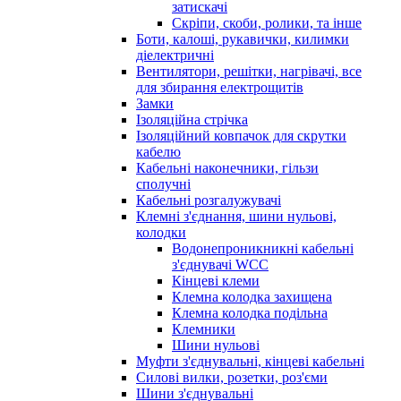
затискачі
Скріпи, скоби, ролики, та інше
Боти, калоші, рукавички, килимки
діелектричні
Вентилятори, решітки, нагрівачі, все
для збирання електрощитів
Замки
Ізоляційна стрічка
Ізоляційний ковпачок для скрутки
кабелю
Кабельні наконечники, гільзи
сполучні
Кабельні розгалужувачі
Клемні з'єднання, шини нульові,
колодки
Водонепроникникнi кабельнi
з'єднувачi WCC
Кінцеві клеми
Клемна колодка захищена
Клемна колодка подільна
Клемники
Шини нульові
Муфти з'єднувальні, кінцеві кабельні
Силові вилки, розетки, роз'єми
Шини з'єднувальні