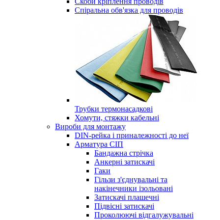
Скоби кріплення проводів
Спіральна обв'язка для проводів
Трубки термонасадкові
Хомути, стяжки кабельні
Вироби для монтажу
DIN-рейка і приналежності до неї
Арматура СІП
Бандажна стрічка
Анкерні затискачі
Гаки
Гільзи з'єднувальні та
накінечники ізольовані
Затискачі плашечні
Підвісні затискачі
Проколюючі відгалужувальні