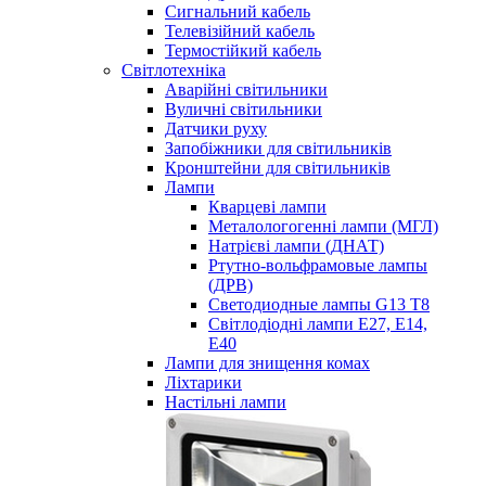
Сигнальний кабель
Телевізійний кабель
Термостійкий кабель
Світлотехніка
Аварійні світильники
Вуличні світильники
Датчики руху
Запобіжники для світильників
Кронштейни для світильників
Лампи
Кварцеві лампи
Металологогенні лампи (МГЛ)
Натрієві лампи (ДНАТ)
Ртутно-вольфрамовые лампы
(ДРВ)
Светодиодные лампы G13 Т8
Світлодіодні лампи E27, E14,
E40
Лампи для знищення комах
Ліхтарики
Настільні лампи