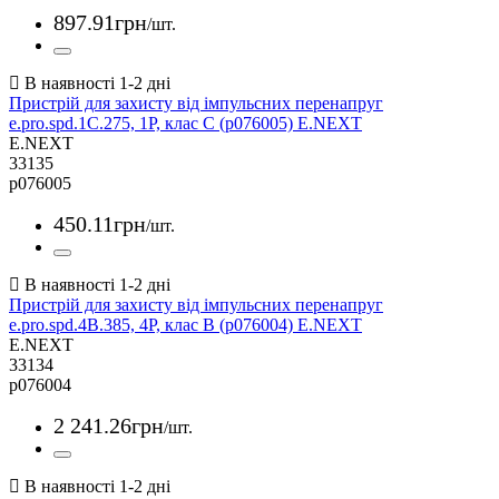
897
.
91
грн
/шт.
Пристрій для захисту від імпульсних перенапруг
e.pro.spd.1С.275, 1P, клас С (p076005) E.NEXT
E.NEXT
33135
p076005
450
.
11
грн
/шт.
Пристрій для захисту від імпульсних перенапруг
e.pro.spd.4B.385, 4P, клас В (p076004) E.NEXT
E.NEXT
33134
p076004
2 241
.
26
грн
/шт.