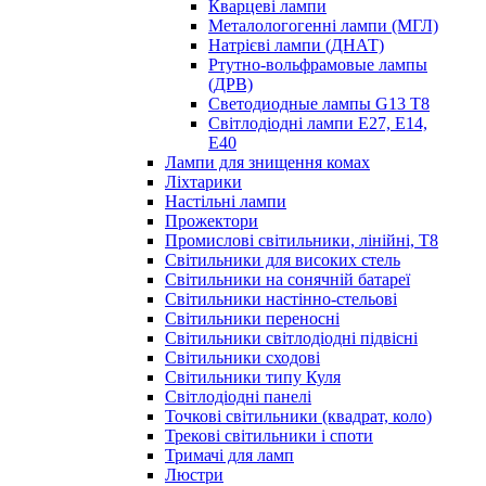
Кварцеві лампи
Металологогенні лампи (МГЛ)
Натрієві лампи (ДНАТ)
Ртутно-вольфрамовые лампы
(ДРВ)
Светодиодные лампы G13 Т8
Світлодіодні лампи E27, E14,
E40
Лампи для знищення комах
Ліхтарики
Настільні лампи
Прожектори
Промислові світильники, лінійні, Т8
Світильники для високих стель
Світильники на сонячній батареї
Світильники настінно-стельові
Світильники переносні
Світильники світлодіодні підвісні
Світильники сходові
Світильники типу Куля
Світлодіодні панелі
Точкові світильники (квадрат, коло)
Трекові світильники і споти
Тримачі для ламп
Люстри