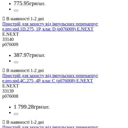
775
.
95
грн
/шт.
Пристрій для захисту від імпульсних перенапруг
e.pro.spd.1D.275, 1P, клас D (p076009) E.NEXT
E.NEXT
33140
p076009
387
.
97
грн
/шт.
Пристрій для захисту від імпульсних перенапруг
e.pro.spd.4С.275, 4P, клас С (p076008) E.NEXT
E.NEXT
33139
p076008
1 799
.
28
грн
/шт.
Пристрій для захисту від імпульсних перенапруг