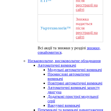
ETI™
після
реєстрації на
сайті
Знижка
надається
Укртехнологія™
після
реєстрації на
сайті
Всі акції та знижки у розділі
знижки,
ознайомитися
.
Низьковольтне, високовольтне обладнання
Автоматичні вимикачі
Модульні автоматичні вимикачі
Промислові автоматичні
вимикачі
Повітряні автоматичні вимикачі
Автоматичні вимикачі захисту
двигуна
Додаткові пристрої модульної
серії
Вакуумні вимикачі
Перемикачі та вимикачі навантаження