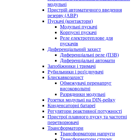
модульні
Пристрій автоматичного введення
резерву (АВР)
Пускачі (контактори)
Модульні пускачі
Корпусні пускачі
Реле електротеплове для
пускачів
Диференціальний захист
Диференціальні реле (ПЗВ)
Диференціальні автомати
Запобіжники і тримачі
Рубильники і роз'єднувачі
Блискавкозахист
Обмежувачі перенапруг
високовольтні
Разрядники модульні
Розетки модульні на DIN-рейку
Конденсаторні батареї
Регулятори реактивної потужності
Пристрої плавного пуску та частотні
перетворювачі
Трансформатори
Трансформатори напруги
Трансформатори струму