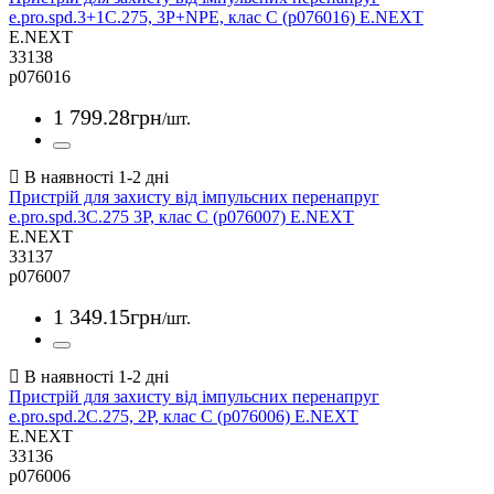
e.pro.spd.3+1C.275, 3P+NPE, клас С (p076016) E.NEXT
E.NEXT
33138
p076016
1 799
.
28
грн
/шт.
Пристрій для захисту від імпульсних перенапруг
e.pro.spd.3С.275 3P, клас С (p076007) E.NEXT
E.NEXT
33137
p076007
1 349
.
15
грн
/шт.
Пристрій для захисту від імпульсних перенапруг
e.pro.spd.2С.275, 2P, клас С (p076006) E.NEXT
E.NEXT
33136
p076006