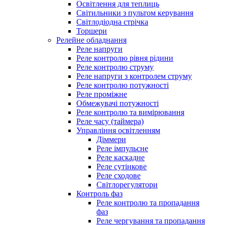
Освітлення для теплиць
Світильники з пультом керування
Світлодіодна стрічка
Торшери
Релейне обладнання
Реле напруги
Реле контролю рівня рідини
Реле контролю струму
Реле напруги з контролем струму
Реле контролю потужності
Реле проміжне
Обмежувачі потужності
Реле контролю та вимірювання
Реле часу (таймера)
Управління освітленням
Діммери
Реле імпульсне
Реле каскадне
Реле сутінкове
Реле сходове
Світлорегулятори
Контроль фаз
Реле контролю та пропадання
фаз
Реле чергування та пропадання