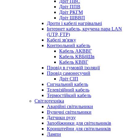
Дріт ПВС
Дріт ППВ
Дріт РКГМ
Дріт ШВВП
Дроти і кабелі нагрівальні
Інтернет кабель, кручена пара LAN
(UTP, FTP)
Кабелі зв'язку
Контрольний кабель
Кабель АКВВГ
Кабель КВБбШв
Кабель КВВГ
Провід в гумовій ізоляції
Провід самонесучий
Дріт СІП
Сигнальний кабель
Телевізійний кабель
Термостійкий кабель
Світлотехніка
Аварійні світильники
Вуличні світильники
Датчики руху
Запобіжники для світильників
Кронштейни для світильників
Лампи