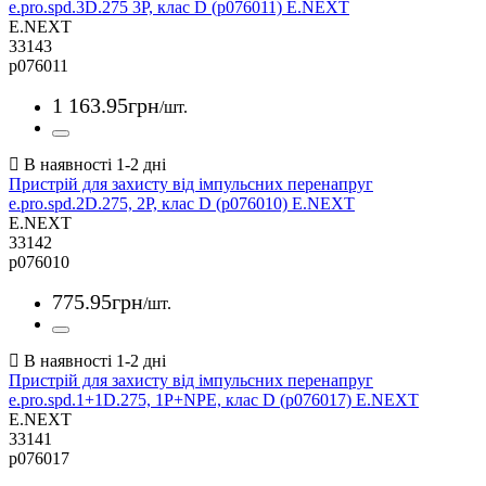
e.pro.spd.3D.275 3P, клас D (p076011) E.NEXT
E.NEXT
33143
p076011
1 163
.
95
грн
/шт.
Пристрій для захисту від імпульсних перенапруг
e.pro.spd.2D.275, 2P, клас D (p076010) E.NEXT
E.NEXT
33142
p076010
775
.
95
грн
/шт.
Пристрій для захисту від імпульсних перенапруг
e.pro.spd.1+1D.275, 1P+NPE, клас D (p076017) E.NEXT
E.NEXT
33141
p076017