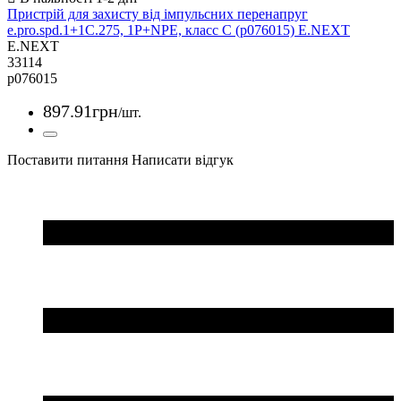
Пристрій для захисту від імпульсних перенапруг
e.pro.spd.1+1C.275, 1P+NPE, класс С (p076015) E.NEXT
E.NEXT
33114
p076015
897
.
91
грн
/шт.
Поставити питання
Написати відгук