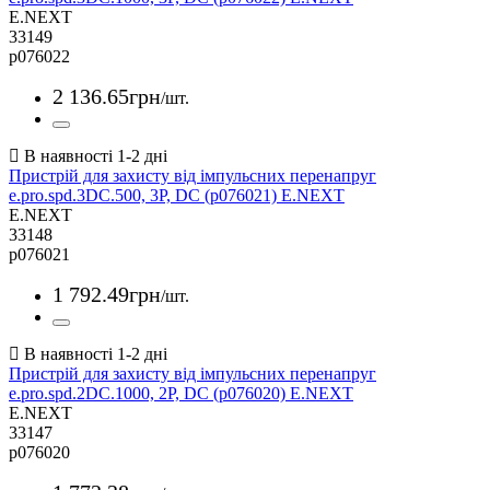
E.NEXT
33149
p076022
2 136
.
65
грн
/шт.
Пристрій для захисту від імпульсних перенапруг
e.pro.spd.3DC.500, 3P, DC (p076021) E.NEXT
E.NEXT
33148
p076021
1 792
.
49
грн
/шт.
Пристрій для захисту від імпульсних перенапруг
e.pro.spd.2DC.1000, 2P, DC (p076020) E.NEXT
E.NEXT
33147
p076020