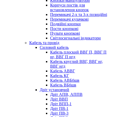
Кнопки-маніпулятори
Корпуси постів для
встановлення кнопок
Перемикачі 2-х та 3-х позиційні
Перемикачі кулачкові
Подвійні кнопки
Пости кнопкові
Пульти кнопкові
Світлосигнальні індикатори
Кабель та провід
Силовий кабель
Кабель плоский ВВГ П, ВВГ П
нг, ВВГ П нгд
Кабель круглий ВВГ, ВВГ нг,
ВВГ нгд
Кабель АВВГ
Кабель КГ
Кабель АВБбшв
Кабель ВБбшв
Дріт установчий
Дріт АПВ, АППВ
Дріт ВВП
Дріт ВПП-1
Дріт ПВ-1
Дріт ПВ-3