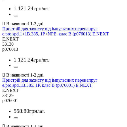
1 121
.
24
грн
/шт.
Пристрій для захисту від імпульсних перенапруг
e.pro.spd.1+1B.385, 1P+NPE, клас В (p076013) E.NEXT
E.NEXT
33130
p076013
1 121
.
24
грн
/шт.
Пристрій для захисту від імпульсних перенапруг
e.pro.spd.1B.385, 1P, клас В (p076001) E.NEXT
E.NEXT
33129
p076001
558
.
80
грн
/шт.