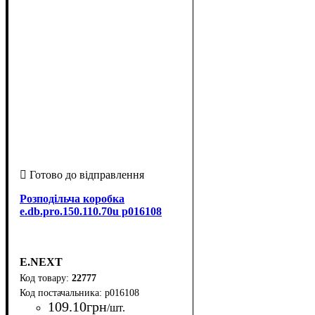
Розподільча коробка
e.db.pro.150.110.70u p016108
E.NEXT
22777
p016108
109
.
10
грн
/шт.