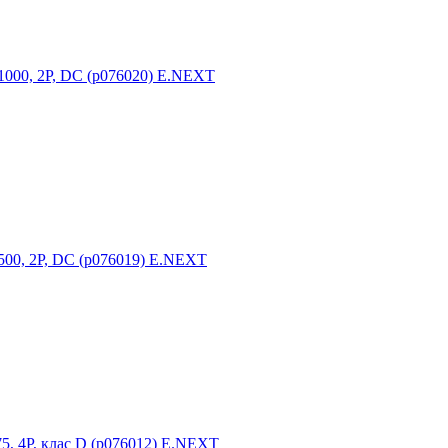
.1000, 2P, DC (p076020) E.NEXT
.500, 2P, DC (p076019) E.NEXT
75, 4P, клас D (p076012) E.NEXT