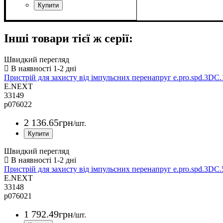
Країна-виробник
Серія
Матеріал
Колір
Ступінь захисту IP
Габаритні розміри шир х вис х гл
: e.db.pro
: Сірий
: ПВХ
: Китай
: 55
:
150 х 110 х 70
Інші товари тієї ж серії:
Швидкий перегляд
Пристрій для захисту від імпульсних перенапруг e.pro.spd.3DC
E.NEXT
33149
p076022
2 136
.
65
грн
/шт.
Швидкий перегляд
Пристрій для захисту від імпульсних перенапруг e.pro.spd.3DC
E.NEXT
33148
p076021
1 792
.
49
грн
/шт.