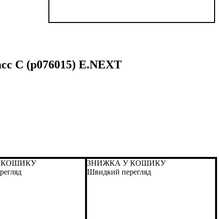
асс С (p076015) E.NEXT
 КОШИКУ
ЗНИЖКА У КОШИКУ
регляд
Швидкий перегляд