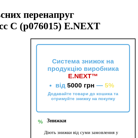
ьсних перенапруг
асс С (p076015) E.NEXT
Система знижок на
продукцію виробника
E.NEXT™
від
5000 грн
—
5%
Додавайте товари до кошика та
отримуйте знижку на покупку
Знижки
%
Діють знижки від суми замовлення у