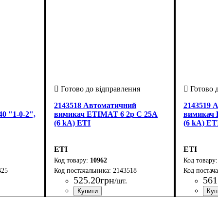
2143518 Автоматичний
2143519 
0 "1-0-2",
вимикач ETIMAT 6 2p C 25А
вимикач 
(6 kA) ETI
(6 kA) ET
ETI
ETI
10962
425
2143518
525
.
20
грн
561
/шт.
А
венія
: 40
Країна-виробник
Серія
Час-струмові характеристики
Умови використання
Кількість полюсів
Номінальний струм, А
Здатність відключення, кА
Рід струму
: ETIMAT 6
: змінний
: Словенія
: 2
: АС
: 25
: 6
: C
Країна-в
Серія
Час-струм
Умови ви
Кількість
Номінальн
Здатність
Рід струм
: ET