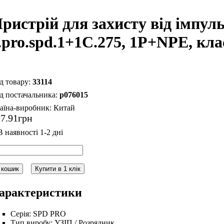
ристрій для захисту від імпул
.pro.spd.1+1C.275, 1P+NPE, кл
33114
p076015
аїна-виробник:
Китай
97
.
91
грн
 кошик
Купити в 1 клік
арактеристики
Серія:
SPD PRO
Тип виробу:
УЗІП / Розрядник