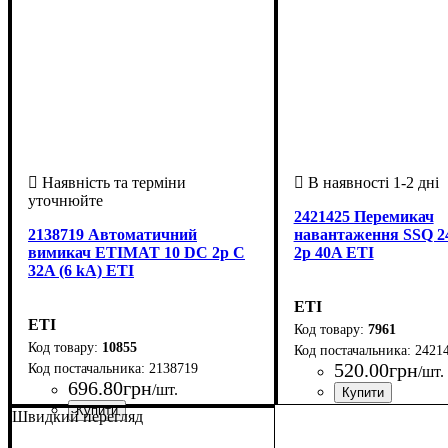
2421425 Перемикач
2138719 Автоматичний
навантаження SSQ 24
вимикач ETIMAT 10 DC 2p C
2p 40A ETI
32A (6 kA) ETI
ETI
ETI
7961
10855
2421
520
.
00
грн
2138719
/шт.
696
.
80
грн
/шт.
Країна-виробник
Серія
Кількість полюсів
Номінальний струм, 
Положення
: SSQ
: 1-0-2
: Сло
: 2
Швидкий перегляд
Країна-виробник
Серія
Час-струмові характеристики
Умови використання
Кількість полюсів
Номінальний струм, А
Здатність відключення, кА
Рід струму
: ETIMAT 10 DC
: постійний
: Словенія
: 2
: DC
: 32
: 6
: C