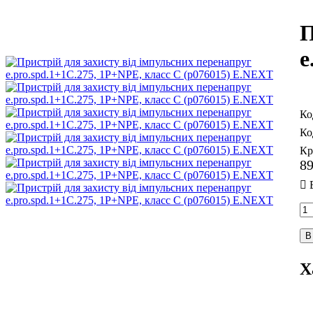
П
e
Кр
8
В
Х