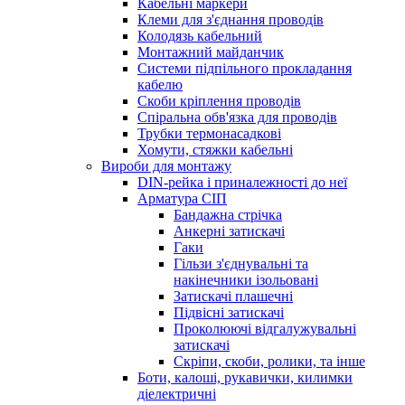
Кабельні маркери
Клеми для з'єднання проводів
Колодязь кабельний
Монтажний майданчик
Системи підпільного прокладання
кабелю
Скоби кріплення проводів
Спіральна обв'язка для проводів
Трубки термонасадкові
Хомути, стяжки кабельні
Вироби для монтажу
DIN-рейка і приналежності до неї
Арматура СІП
Бандажна стрічка
Анкерні затискачі
Гаки
Гільзи з'єднувальні та
накінечники ізольовані
Затискачі плашечні
Підвісні затискачі
Проколюючі відгалужувальні
затискачі
Скріпи, скоби, ролики, та інше
Боти, калоші, рукавички, килимки
діелектричні