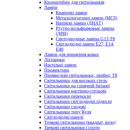
Кронштейни для світильників
Лампи
Кварцеві лампи
Металологогенні лампи (МГЛ)
Натрієві лампи (ДНАТ)
Ртутно-вольфрамовые лампы
(ДРВ)
Светодиодные лампы G13 Т8
Світлодіодні лампи E27, E14,
E40
Лампи для знищення комах
Ліхтарики
Настільні лампи
Прожектори
Промислові світильники, лінійні, Т8
Світильники для високих стель
Світильники на сонячній батареї
Світильники настінно-стельові
Світильники переносні
Світильники світлодіодні підвісні
Світильники сходові
Світильники типу Куля
Світлодіодні панелі
Точкові світильники (квадрат, коло)
Трекові світильники і споти