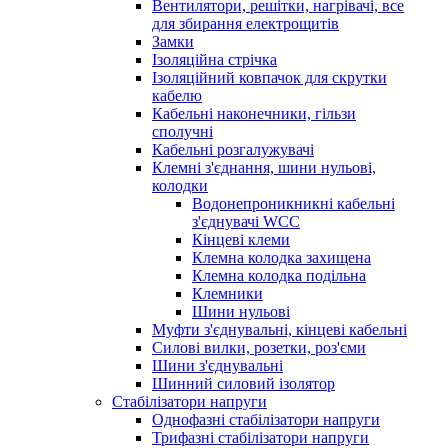
Вентилятори, решітки, нагрівачі, все
для збирання електрощитів
Замки
Ізоляційна стрічка
Ізоляційний ковпачок для скрутки
кабелю
Кабельні наконечники, гільзи
сполучні
Кабельні розгалужувачі
Клемні з'єднання, шини нульові,
колодки
Водонепроникникнi кабельнi
з'єднувачi WCC
Кінцеві клеми
Клемна колодка захищена
Клемна колодка подільна
Клемники
Шини нульові
Муфти з'єднувальні, кінцеві кабельні
Силові вилки, розетки, роз'єми
Шини з'єднувальні
Шинний силовий ізолятор
Стабілізатори напруги
Однофазні стабілізатори напруги
Трифазні стабілізатори напруги