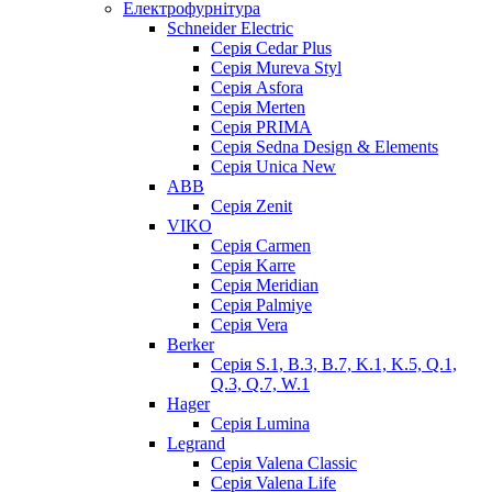
Електрофурнітура
Schneider Electric
Серія Cedar Plus
Серія Mureva Styl
Серія Asfora
Серія Merten
Серія PRIMA
Серія Sedna Design & Elements
Серія Unica New
ABB
Серія Zenit
VIKO
Серія Сarmen
Серія Karre
Серія Meridian
Серія Palmiye
Серія Vera
Berker
Серія S.1, B.3, B.7, K.1, K.5, Q.1,
Q.3, Q.7, W.1
Hager
Серія Lumina
Legrand
Серія Valena Classic
Серія Valena Life