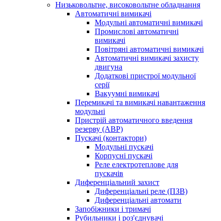
Низьковольтне, високовольтне обладнання
Автоматичні вимикачі
Модульні автоматичні вимикачі
Промислові автоматичні
вимикачі
Повітряні автоматичні вимикачі
Автоматичні вимикачі захисту
двигуна
Додаткові пристрої модульної
серії
Вакуумні вимикачі
Перемикачі та вимикачі навантаження
модульні
Пристрій автоматичного введення
резерву (АВР)
Пускачі (контактори)
Модульні пускачі
Корпусні пускачі
Реле електротеплове для
пускачів
Диференціальний захист
Диференціальні реле (ПЗВ)
Диференціальні автомати
Запобіжники і тримачі
Рубильники і роз'єднувачі