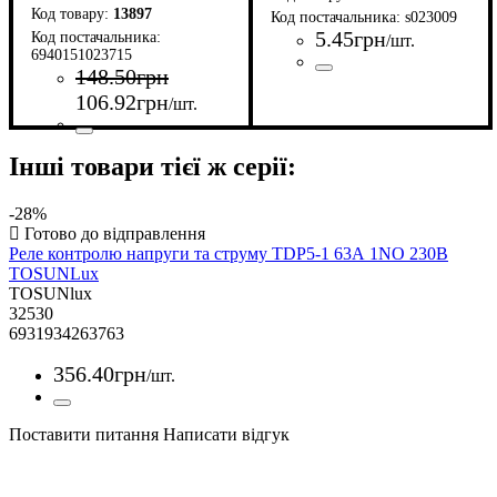
13897
s023009
5
.
45
грн
/шт.
6940151023715
148
.
50
грн
Країна-виробник
Серія
Довжина (мм)
Глибина (мм)
: DIN-RAIL STAND
: 6,3
: 100
: Китай
106
.
92
грн
/шт.
Країна-виробник
Серія
Час-струмові характеристики
Умови використання
Кількість полюсів
Номінальний струм, А
Здатність відключення, кА
Рід струму
: TSB3
: змінний
: Китай
: 1
: АС
: 20
:
:
Інші товари тієї ж серії:
C
6
-28%
Реле контролю напруги та струму TDP5-1 63А 1NO 230В
TOSUNLux
TOSUNlux
32530
6931934263763
356
.
40
грн
/шт.
Поставити питання
Написати відгук