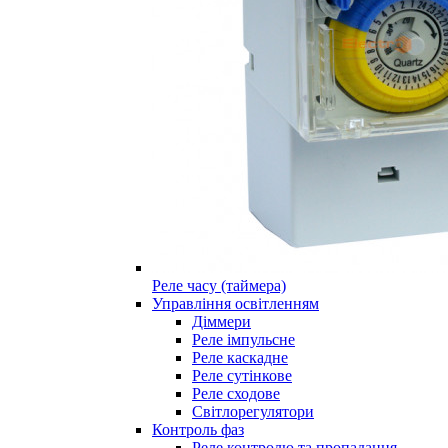
Реле часу (таймера)
Управління освітленням
Діммери
Реле імпульсне
Реле каскадне
Реле сутінкове
Реле сходове
Світлорегулятори
Контроль фаз
Реле контролю та пропадання