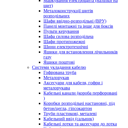
Маркування електрощита (наліпки на
щит)
Металоконструкції щитів
розподільних
Шафи ввідно-розподільні (ВРУ)
Панелі монтажні та інше для боксів
Пульти керування
Шафа силова розподільча
Шафи протипожежні
Шини електротехнічні
Ящики для встановлення лічильників
газу
Ящики поштові
Системи укладання кабелю
Гофрована труба
Металорукав
Аксесуари для кабеля, гофри і
металорукава
Кабельні канали (короба перфоровані
)
Коробки розподільні настановні, під
бетон/цегла, гіпсокартон
Труби пластикові, металеві
Кабельний ввід (сальник)
Кабельні лотки та аксесуари до лотка