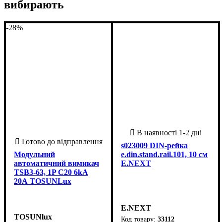
вибирають
-28%
s023009 DIN-рейка
Модульний
e.din.stand.rail.101, 10 см
автоматичний вимикач
E.NEXT
TSB3-63, 1P C20 6kA
20А TOSUNLux
E.NEXT
TOSUNlux
33112