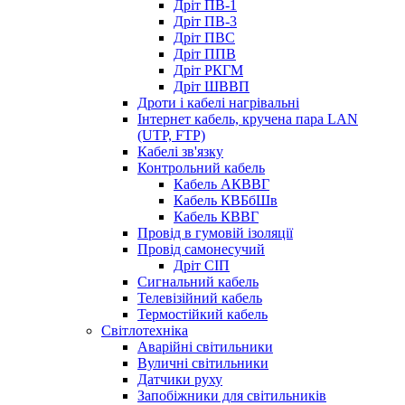
Дріт ПВ-1
Дріт ПВ-3
Дріт ПВС
Дріт ППВ
Дріт РКГМ
Дріт ШВВП
Дроти і кабелі нагрівальні
Інтернет кабель, кручена пара LAN
(UTP, FTP)
Кабелі зв'язку
Контрольний кабель
Кабель АКВВГ
Кабель КВБбШв
Кабель КВВГ
Провід в гумовій ізоляції
Провід самонесучий
Дріт СІП
Сигнальний кабель
Телевізійний кабель
Термостійкий кабель
Світлотехніка
Аварійні світильники
Вуличні світильники
Датчики руху
Запобіжники для світильників