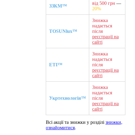
від 500 грн
—
ЗЗКМ™
20%
Знижка
надається
TOSUNlux™
після
реєстрації на
сайті
Знижка
надається
ETI™
після
реєстрації на
сайті
Знижка
надається
Укртехнологія™
після
реєстрації на
сайті
Всі акції та знижки у розділі
знижки,
ознайомитися
.