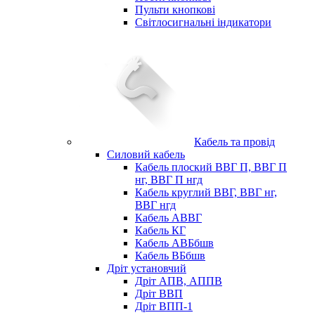
Пульти кнопкові
Світлосигнальні індикатори
Кабель та провід
Силовий кабель
Кабель плоский ВВГ П, ВВГ П
нг, ВВГ П нгд
Кабель круглий ВВГ, ВВГ нг,
ВВГ нгд
Кабель АВВГ
Кабель КГ
Кабель АВБбшв
Кабель ВБбшв
Дріт установчий
Дріт АПВ, АППВ
Дріт ВВП
Дріт ВПП-1