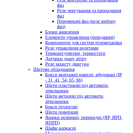
фаз
Реле чергування та пропадання
фаз
Перемикачі фаз (реле вибору
фаз)
Блоки живлення
Елементи управління (передавачі)
Компоненти для систем телемеханіки
Реле управління ролетами
Терморегулятори, термостати
Датчики дощу, вітру
Реле захисту двигуна
Щитове обладнання
Бокси монтажні навісні, вбудовані (IP
- 31, 41, 54, 65, 66)
Щити пластикові під автомати,
лічильники
Щити металеві під автомати,
лічильники
Бокси підлогові
Щити поверхові
Ящики розривні, перекидні (ЯР, ЯРП,
ЯПРП)
Шафи каркасні