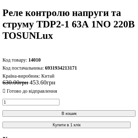
Реле контролю напруги та
струму TDP2-1 63А 1NO 220В
TOSUNLux
14010
6931934213171
Країна-виробник:
Китай
630
.
00
грн
453
.
60
грн
В кошик
Купити в 1 клік