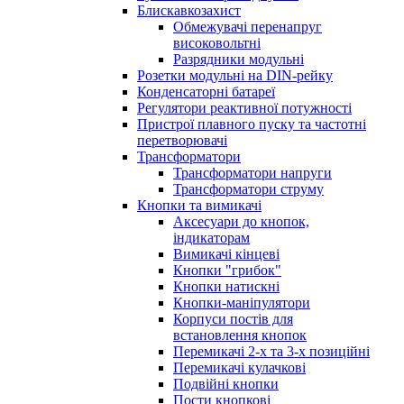
Блискавкозахист
Обмежувачі перенапруг
високовольтні
Разрядники модульні
Розетки модульні на DIN-рейку
Конденсаторні батареї
Регулятори реактивної потужності
Пристрої плавного пуску та частотні
перетворювачі
Трансформатори
Трансформатори напруги
Трансформатори струму
Кнопки та вимикачі
Аксесуари до кнопок,
індикаторам
Вимикачі кінцеві
Кнопки "грибок"
Кнопки натискні
Кнопки-маніпулятори
Корпуси постів для
встановлення кнопок
Перемикачі 2-х та 3-х позиційні
Перемикачі кулачкові
Подвійні кнопки
Пости кнопкові