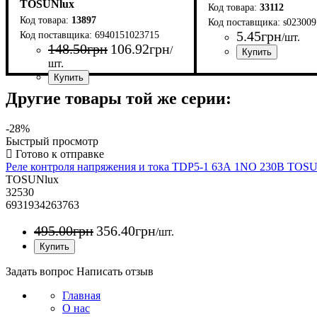
TOSUNlux
33112
13897
s023009
5
.
45
грн
6940151023715
/шт.
148
.
50
грн
106
.
92
грн
/
шт.
Страна-производител
Серия
Длина (мм)
Глубина (мм)
: DIN-RAIL STA
: 100
: 6,3
Страна-производитель
Серия
Время-токовые характеристики
Условия использования
Количество полюсов
Номинальный ток, А
Отключающая способность, кА
Род тока
: TSB3
: переменный
: 1
: 20
: Китай
: АС
: 6
:
Другие товары той же серии:
C
-28%
Быстрый просмотр
Реле контроля напряжения и тока TDP5-1 63А 1NO 230В TOS
TOSUNlux
32530
6931934263763
495
.
00
грн
356
.
40
грн
/шт.
Задать вопрос
Написать отзыв
Главная
О нас