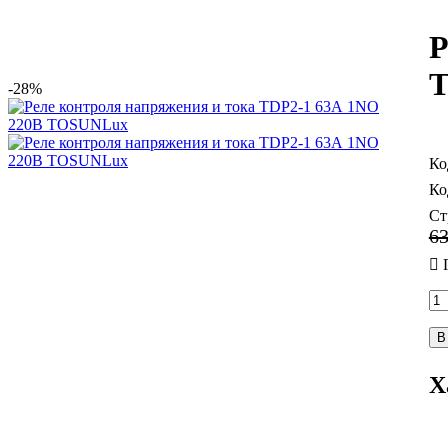
Р
-28%
Ст
6
В
Х