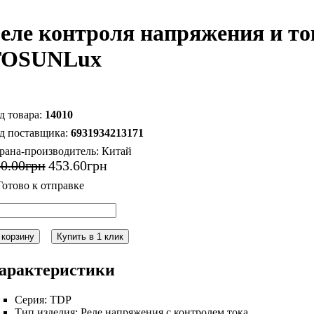
еле контроля напряжения и т
TOSUNLux
14010
6931934213171
рана-производитель:
Китай
30
.
00
грн
453
.
60
грн
 корзину
Купить в 1 клик
арактеристики
Серия:
TDP
Тип изделия:
Реле напряжения с контролем тока