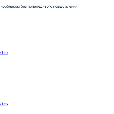
виробником без попереднього повідомлення.
UNLux
UNLux