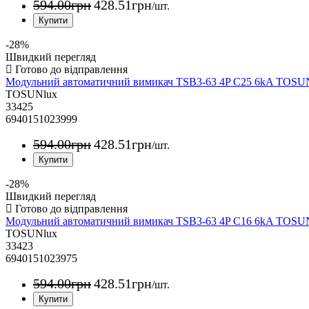
594
.
00
грн
428
.
51
грн
/шт.
-28%
Швидкий перегляд
Модульний автоматичний вимикач TSB3-63 4P C25 6kA TOS
TOSUNlux
33425
6940151023999
594
.
00
грн
428
.
51
грн
/шт.
-28%
Швидкий перегляд
Модульний автоматичний вимикач TSB3-63 4P C16 6kA TOS
TOSUNlux
33423
6940151023975
594
.
00
грн
428
.
51
грн
/шт.