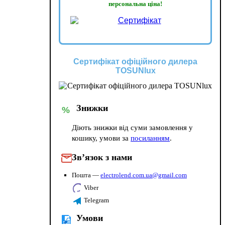
персональна ціна!
Сертифікат офіційного дилера
TOSUNlux
Знижки
%
Діють знижки від суми замовлення у
кошику, умови за
посиланням
.
Зв’язок з нами
Пошта —
electrolend.com.ua@gmail.com
Viber
Telegram
Умови