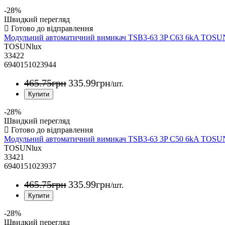
-28%
Швидкий перегляд
Модульний автоматичний вимикач TSB3-63 3P C63 6kA TOS
TOSUNlux
33422
6940151023944
465
.
75
грн
335
.
99
грн
/шт.
-28%
Швидкий перегляд
Модульний автоматичний вимикач TSB3-63 3P C50 6kA TOS
TOSUNlux
33421
6940151023937
465
.
75
грн
335
.
99
грн
/шт.
-28%
Швидкий перегляд