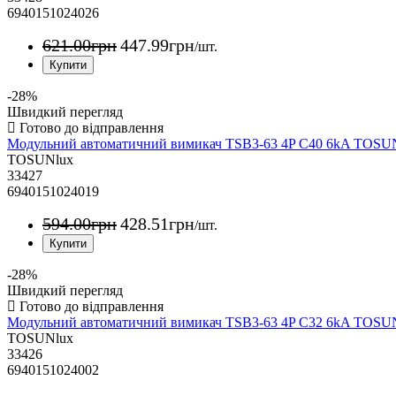
6940151024026
621
.
00
грн
447
.
99
грн
/шт.
-28%
Швидкий перегляд
Модульний автоматичний вимикач TSB3-63 4P C40 6kA TOS
TOSUNlux
33427
6940151024019
594
.
00
грн
428
.
51
грн
/шт.
-28%
Швидкий перегляд
Модульний автоматичний вимикач TSB3-63 4P C32 6kA TOS
TOSUNlux
33426
6940151024002