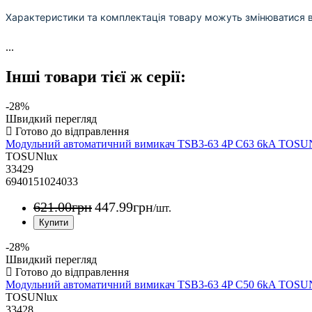
Характеристики та комплектація товару можуть змінюватися 
...
Інші товари тієї ж серії:
-28%
Швидкий перегляд
Модульний автоматичний вимикач TSB3-63 4P C63 6kA TOS
TOSUNlux
33429
6940151024033
621
.
00
грн
447
.
99
грн
/шт.
-28%
Швидкий перегляд
Модульний автоматичний вимикач TSB3-63 4P C50 6kA TOS
TOSUNlux
33428