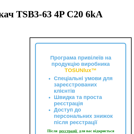
ач TSB3-63 4P C20 6kA
Програма привілеїв на
продукцію виробника
TOSUNlux™
Спеціальні умови для
зареєстрованих
клієнтів
Швидка та проста
реєстрація
Доступ до
персональних знижок
після реєстрації
Після
реєстрації
для вас відкриється