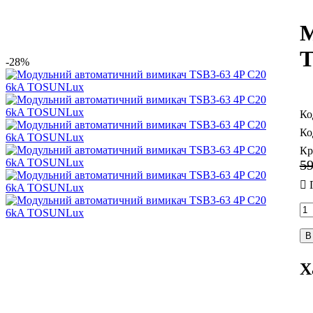
М
-28%
Кр
5
В
Х