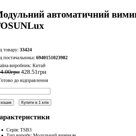
одульний автоматичний вимик
TOSUNLux
33424
6940151023982
аїна-виробник:
Китай
94
.
00
грн
428
.
51
грн
 кошик
Купити в 1 клік
арактеристики
Серія:
TSB3
Тип виробу:
Модульний вимикач