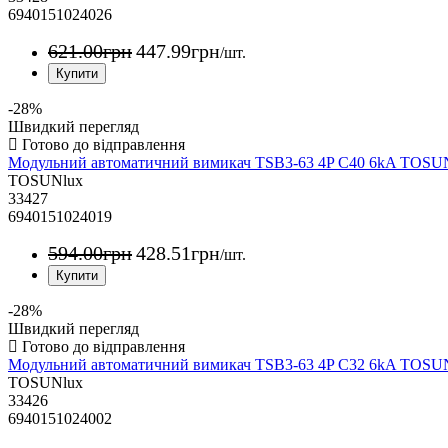
6940151024026
621
.
00
грн
447
.
99
грн
/шт.
-28%
Швидкий перегляд
Модульний автоматичний вимикач TSB3-63 4P C40 6kA TOS
TOSUNlux
33427
6940151024019
594
.
00
грн
428
.
51
грн
/шт.
-28%
Швидкий перегляд
Модульний автоматичний вимикач TSB3-63 4P C32 6kA TOS
TOSUNlux
33426
6940151024002