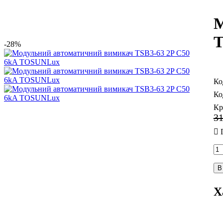
М
-28%
Кр
3
В
Х