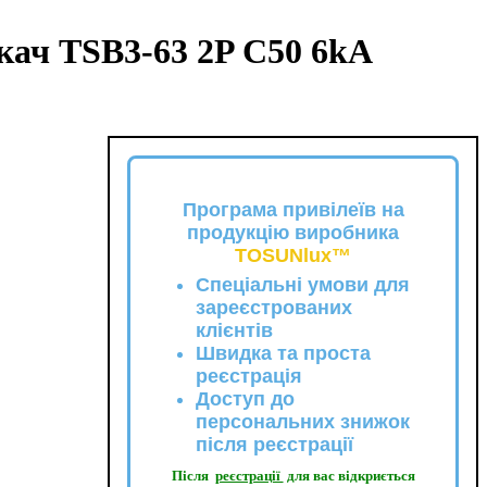
ач TSB3-63 2P C50 6kA
Програма привілеїв на
продукцію виробника
TOSUNlux™
Спеціальні умови для
зареєстрованих
клієнтів
Швидка та проста
реєстрація
Доступ до
персональних знижок
після реєстрації
Після
реєстрації
для вас відкриється