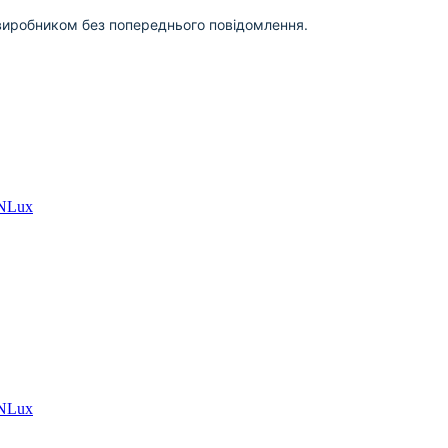
виробником без попереднього повідомлення.
UNLux
UNLux