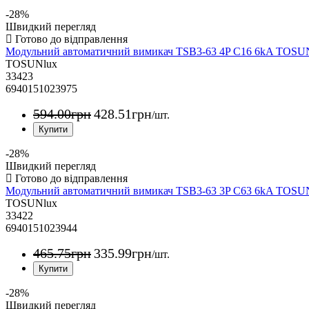
-28%
Швидкий перегляд
Модульний автоматичний вимикач TSB3-63 4P C16 6kA TOS
TOSUNlux
33423
6940151023975
594
.
00
грн
428
.
51
грн
/шт.
-28%
Швидкий перегляд
Модульний автоматичний вимикач TSB3-63 3P C63 6kA TOS
TOSUNlux
33422
6940151023944
465
.
75
грн
335
.
99
грн
/шт.
-28%
Швидкий перегляд