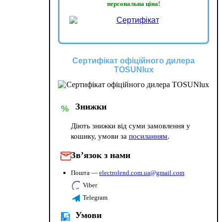
персональна ціна!
Сертифікат офіційного дилера
TOSUNlux
Знижки
%
Діють знижки від суми замовлення у
кошику, умови за
посиланням
.
Зв’язок з нами
Пошта —
electrolend.com.ua@gmail.com
Viber
Telegram
Умови