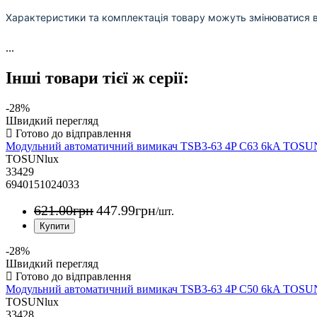
Характеристики та комплектація товару можуть змінюватися 
...
Інші товари тієї ж серії:
-28%
Швидкий перегляд
Модульний автоматичний вимикач TSB3-63 4P C63 6kA TOS
TOSUNlux
33429
6940151024033
621
.
00
грн
447
.
99
грн
/шт.
-28%
Швидкий перегляд
Модульний автоматичний вимикач TSB3-63 4P C50 6kA TOS
TOSUNlux
33428