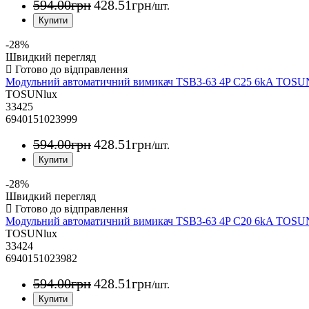
594
.
00
грн
428
.
51
грн
/шт.
-28%
Швидкий перегляд
Модульний автоматичний вимикач TSB3-63 4P C25 6kA TOS
TOSUNlux
33425
6940151023999
594
.
00
грн
428
.
51
грн
/шт.
-28%
Швидкий перегляд
Модульний автоматичний вимикач TSB3-63 4P C20 6kA TOS
TOSUNlux
33424
6940151023982
594
.
00
грн
428
.
51
грн
/шт.