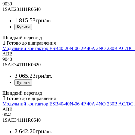
9039
1SAE231111R0640
1 815
.
53
грн
/шт.
Швидкий перегляд
Модульний контактор ESB40-20N-06 2P 40A 2NO 230B AC/D
ABB
9040
1SAE341111R0620
3 065
.
23
грн
/шт.
Швидкий перегляд
Модульний контактор ESB40-40N-06 4P 40A 4NO 230B AC/D
ABB
9041
1SAE341111R0640
2 642
.
20
грн
/шт.