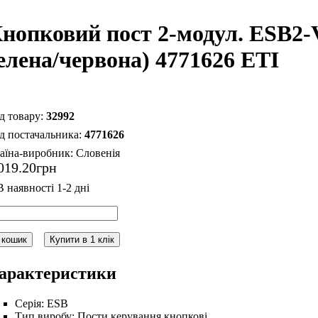
нопковий пост 2-модул. ESB2-
елена/червона) 4771626 ETI
32992
4771626
аїна-виробник:
Словенія
019
.
20
грн
 кошик
Купити в 1 клік
арактеристики
Серія:
ESB
Тип виробу:
Пости керування кнопкові