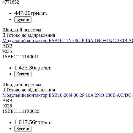
4771632
447
.
20
грн
/шт.
Швидкий перегляд
Модульний контактор ESB16-11N-06 2P 16A 1NO+1NC 230B 
ABB
9035
1SBE111111R0611
1 423
.
36
грн
/шт.
Швидкий перегляд
Модульний контактор ESB16-20N-06 2P 16A 2NO 230B AC/DC
ABB
9036
1SBE111111R0620
1 017
.
56
грн
/шт.