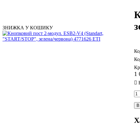
К
з
ЗНИЖКА У КОШИКУ
Кр
1 
В
Х