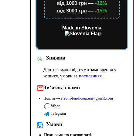
від 1000 грн —
-10%
від 3000 грн —
-15%
Made in Slovenia
Знижки
%
Діють знижки від суми замовлення у
кошику, умови за
посиланням
.
Зв’язок з нами
Пошта —
electrolend.com.ua@gmail.com
Viber
Telegram
Умови
Працюємо
по предоплаті