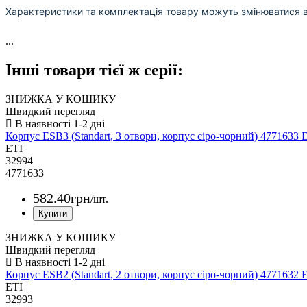
Характеристики та комплектація товару можуть змінюватися 
...
Інші товари тієї ж серії:
ЗНИЖКА У КОШИКУ
Швидкий перегляд
Корпус ESB3 (Standart, 3 отвори, корпус сіро-чорний) 4771633 
ETI
32994
4771633
582
.
40
грн
/шт.
ЗНИЖКА У КОШИКУ
Швидкий перегляд
Корпус ESB2 (Standart, 2 отвори, корпус сіро-чорний) 4771632 
ETI
32993