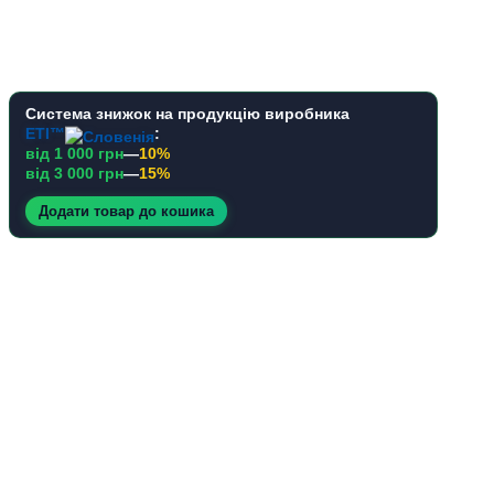
Система знижок на продукцію виробника
ETI™
:
від 1 000 грн
—
10%
від 3 000 грн
—
15%
Додати товар до кошика