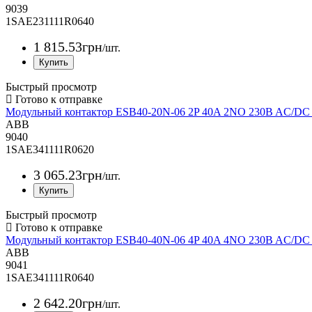
9039
1SAE231111R0640
1 815
.
53
грн
/шт.
Быстрый просмотр
Модульный контактор ESB40-20N-06 2P 40A 2NO 230B AC/D
ABB
9040
1SAE341111R0620
3 065
.
23
грн
/шт.
Быстрый просмотр
Модульный контактор ESB40-40N-06 4P 40A 4NO 230B AC/D
ABB
9041
1SAE341111R0640
2 642
.
20
грн
/шт.