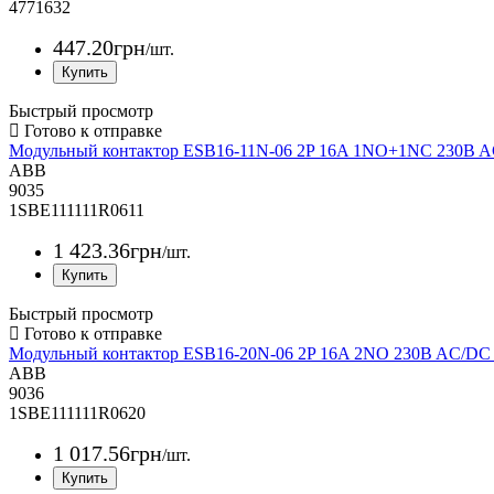
4771632
447
.
20
грн
/шт.
Быстрый просмотр
Модульный контактор ESB16-11N-06 2P 16A 1NO+1NC 230B 
ABB
9035
1SBE111111R0611
1 423
.
36
грн
/шт.
Быстрый просмотр
Модульный контактор ESB16-20N-06 2P 16A 2NO 230B AC/DC
ABB
9036
1SBE111111R0620
1 017
.
56
грн
/шт.