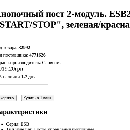
нопочный пост 2-модуль. ESB2
START/STOP", зеленая/красная
32992
4771626
рана-производитель:
Словения
019
.
20
грн
 корзину
Купить в 1 клик
арактеристики
Серия:
ESB
Тип изделия:
Посты управления кнопочные