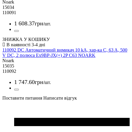
Noark
15034
110091
1 608
.
37
грн
/шт.
ЗНИЖКА У КОШИКУ
110092 DC Автоматичний вимикач 10 kA, хар-ка C, 63 A, 500
V DC, 2 полюса Ex9BP-JX(+) 2P C63 NOARK
Noark
15035
110092
1 747
.
60
грн
/шт.
Поставити питання
Написати відгук