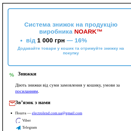
Система знижок на продукцію
виробника
NOARK™
від
1 000 грн
—
16%
Додавайте товари у кошик та отримуйте знижку на
покупку
Знижки
%
Діють знижки від суми замовлення у кошику, умови за
посиланням
.
Зв’язок з нами
Пошта —
electrolend.com.ua@gmail.com
Viber
Telegram