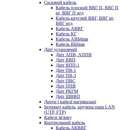
Силовий кабель
Кабель плоский ВВГ П, ВВГ П
нг, ВВГ П нгд
Кабель круглий ВВГ, ВВГ нг,
ВВГ нгд
Кабель АВВГ
Кабель КГ
Кабель АВБбшв
Кабель ВБбшв
Дріт установчий
Дріт АПВ, АППВ
Дріт ВВП
Дріт ВПП-1
Дріт ПВ-1
Дріт ПВ-3
Дріт ПВС
Дріт ППВ
Дріт РКГМ
Дріт ШВВП
Дроти і кабелі нагрівальні
Інтернет кабель, кручена пара LAN
(UTP, FTP)
Кабелі зв'язку
Контрольний кабель
Кабель АКВВГ