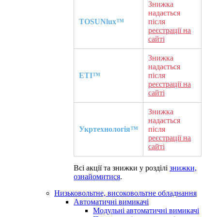
Знижка
надається
TOSUNlux™
після
реєстрації на
сайті
Знижка
надається
ETI™
після
реєстрації на
сайті
Знижка
надається
Укртехнологія™
після
реєстрації на
сайті
Всі акції та знижки у розділі
знижки,
ознайомитися
.
Низьковольтне, високовольтне обладнання
Автоматичні вимикачі
Модульні автоматичні вимикачі