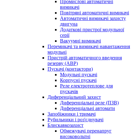
Промислові автоматичні
вимикачі
Повітряні автоматичні вимикачі
Автоматичні вимикачі захисту
двигуна
Додаткові пристрої модульної
серії
Вакуумні вимикачі
Перемикачі та вимикачі навантаження
модульні
Пристрій автоматичного введення
резерву (АВР)
Пускачі (контактори)
Модульні пускачі
Корпусні пускачі
Реле електротеплове для
пускачів
Диференціальний захист
Диференціальні реле (ПЗВ)
Диференціальні автомати
Запобіжники і тримачі
Рубильники і роз'єднувачі
Блискавкозахист
Обмежувачі перенапруг
високовольтні