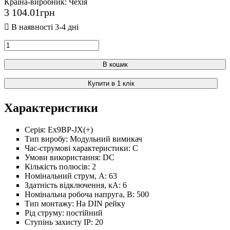
Країна-виробник:
Чехія
3 104
.
01
грн
В кошик
Купити в 1 клік
Характеристики
Серія:
Ex9BP-JX(+)
Тип виробу:
Модульний вимикач
Час-струмові характеристики:
C
Умови використання:
DC
Кількість полюсів:
2
Номінальний струм, А:
63
Здатність відключення, кА:
6
Номінальна робоча напруга, В:
500
Тип монтажу:
На DIN рейку
Рід струму:
постійний
Ступінь захисту IP:
20