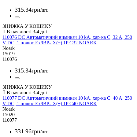
315
.
34
грн
/шт.
ЗНИЖКА У КОШИКУ
110076 DC Автоматичний вимикач 10 kA, хар-ка C, 32 A, 250
V DC, 1 полюс Ex9BP-JX(+) 1P C32 NOARK
Noark
15019
110076
315
.
34
грн
/шт.
ЗНИЖКА У КОШИКУ
110077 DC Автоматичний вимикач 10 kA, хар-ка C, 40 A, 250
V DC, 1 полюс Ex9BP-JX(+) 1P C40 NOARK
Noark
15020
110077
331
.
96
грн
/шт.