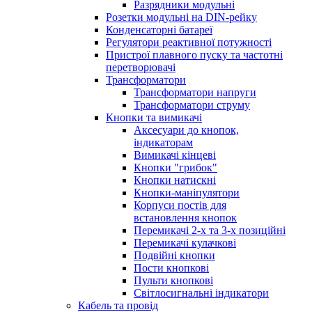
Разрядники модульні
Розетки модульні на DIN-рейку
Конденсаторні батареї
Регулятори реактивної потужності
Пристрої плавного пуску та частотні
перетворювачі
Трансформатори
Трансформатори напруги
Трансформатори струму
Кнопки та вимикачі
Аксесуари до кнопок,
індикаторам
Вимикачі кінцеві
Кнопки "грибок"
Кнопки натискні
Кнопки-маніпулятори
Корпуси постів для
встановлення кнопок
Перемикачі 2-х та 3-х позиційні
Перемикачі кулачкові
Подвійні кнопки
Пости кнопкові
Пульти кнопкові
Світлосигнальні індикатори
Кабель та провід