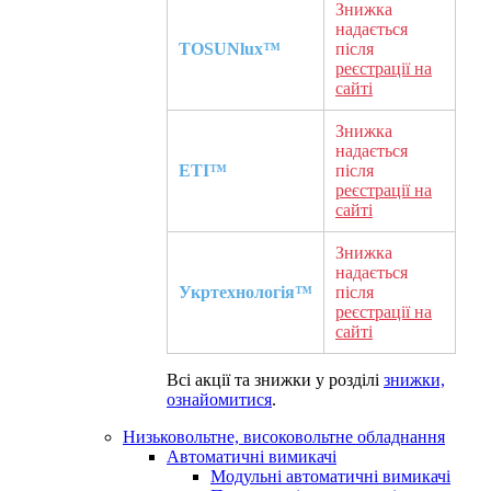
Знижка
надається
TOSUNlux™
після
реєстрації на
сайті
Знижка
надається
ETI™
після
реєстрації на
сайті
Знижка
надається
Укртехнологія™
після
реєстрації на
сайті
Всі акції та знижки у розділі
знижки,
ознайомитися
.
Низьковольтне, високовольтне обладнання
Автоматичні вимикачі
Модульні автоматичні вимикачі