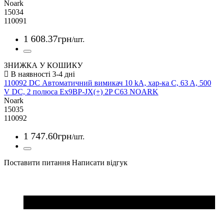
Noark
15034
110091
1 608
.
37
грн
/шт.
ЗНИЖКА У КОШИКУ
110092 DC Автоматичний вимикач 10 kA, хар-ка C, 63 A, 500
V DC, 2 полюса Ex9BP-JX(+) 2P C63 NOARK
Noark
15035
110092
1 747
.
60
грн
/шт.
Поставити питання
Написати відгук