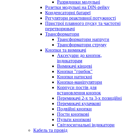
Разрядники модульні
Розетки модульні на DIN-рейку
Конденсаторні батареї
Регулятори реактивної потужності
Пристрої плавного пуску та частотні
перетворювачі
Трансформатори
Трансформатори напруги
Трансформатори струму
Кнопки та вимикачі
Аксесуари до кнопок,
індикаторам
Вимикачі кінцеві
Кнопки "грибок"
Кнопки натискні
Кнопки-маніпулятори
Корпуси постів для
встановлення кнопок
Перемикачі 2-х та 3-х позиційні
Перемикачі кулачкові
Подвійні кнопки
Пости кнопкові
Пульти кнопкові
Світлосигнальні індикатори
Кабель та провід