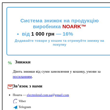
Система знижок на продукцію
виробника
NOARK™
від
1 000 грн
—
16%
Додавайте товари у кошик та отримуйте знижку на
покупку
Знижки
%
Діють знижки від суми замовлення у кошику, умови за
посиланням
.
Зв’язок з нами
Пошта —
electrolend.com.ua@gmail.com
Viber
Telegram