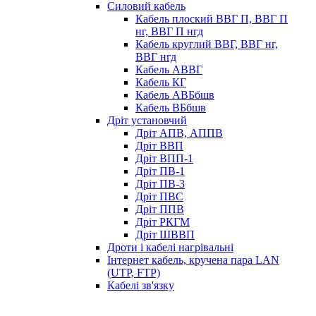
Силовий кабель
Кабель плоский ВВГ П, ВВГ П
нг, ВВГ П нгд
Кабель круглий ВВГ, ВВГ нг,
ВВГ нгд
Кабель АВВГ
Кабель КГ
Кабель АВБбшв
Кабель ВБбшв
Дріт установчий
Дріт АПВ, АППВ
Дріт ВВП
Дріт ВПП-1
Дріт ПВ-1
Дріт ПВ-3
Дріт ПВС
Дріт ППВ
Дріт РКГМ
Дріт ШВВП
Дроти і кабелі нагрівальні
Інтернет кабель, кручена пара LAN
(UTP, FTP)
Кабелі зв'язку