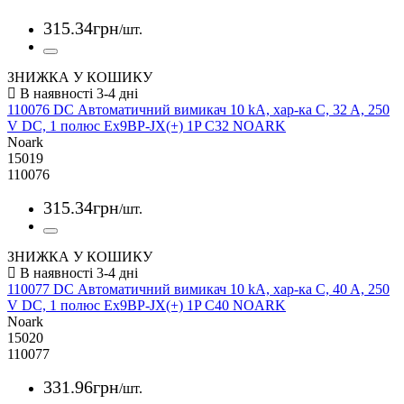
315
.
34
грн
/шт.
ЗНИЖКА У КОШИКУ
110076 DC Автоматичний вимикач 10 kA, хар-ка C, 32 A, 250
V DC, 1 полюс Ex9BP-JX(+) 1P C32 NOARK
Noark
15019
110076
315
.
34
грн
/шт.
ЗНИЖКА У КОШИКУ
110077 DC Автоматичний вимикач 10 kA, хар-ка C, 40 A, 250
V DC, 1 полюс Ex9BP-JX(+) 1P C40 NOARK
Noark
15020
110077
331
.
96
грн
/шт.