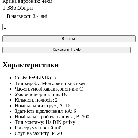
Країна-виробник:
Чехія
1 386
.
55
грн
В кошик
Купити в 1 клік
Характеристики
Серія:
Ex9BP-JX(+)
Тип виробу:
Модульний вимикач
Час-струмові характеристики:
C
Умови використання:
DC
Кількість полюсів:
2
Номінальний струм, А:
16
Здатність відключення, кА:
6
Номінальна робоча напруга, В:
500
Тип монтажу:
На DIN рейку
Рід струму:
постійний
Ступінь захисту IP:
20