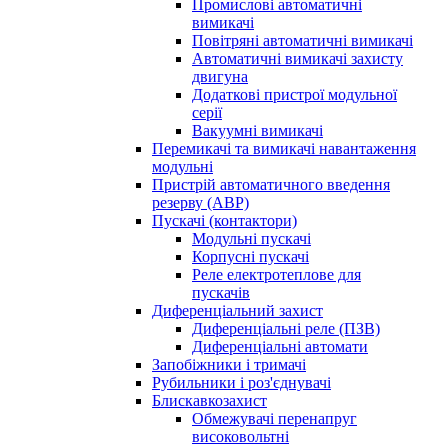
Промислові автоматичні
вимикачі
Повітряні автоматичні вимикачі
Автоматичні вимикачі захисту
двигуна
Додаткові пристрої модульної
серії
Вакуумні вимикачі
Перемикачі та вимикачі навантаження
модульні
Пристрій автоматичного введення
резерву (АВР)
Пускачі (контактори)
Модульні пускачі
Корпусні пускачі
Реле електротеплове для
пускачів
Диференціальний захист
Диференціальні реле (ПЗВ)
Диференціальні автомати
Запобіжники і тримачі
Рубильники і роз'єднувачі
Блискавкозахист
Обмежувачі перенапруг
високовольтні