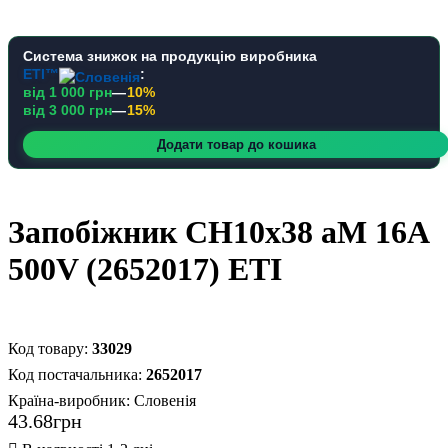
Система знижок на продукцію виробника
ETI™
:
від 1 000 грн
—
10%
від 3 000 грн
—
15%
Додати товар до кошика
Запобіжник CH10x38 aM 16A
500V (2652017) ETI
33029
2652017
Країна-виробник:
Словенія
43
.
68
грн