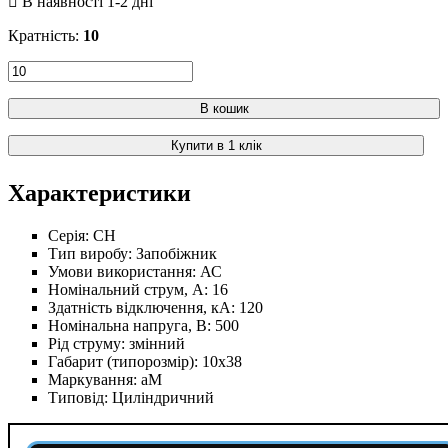
Кратність:
10
В кошик
Купити в 1 клік
Характеристики
Серія:
CH
Тип виробу:
Запобіжник
Умови використання:
АС
Номінальний струм, А:
16
Здатність відключення, кА:
120
Номінальна напруга, В:
500
Рід струму:
змінний
Габарит (типорозмір):
10х38
Маркування:
aM
Типовід:
Циліндричний