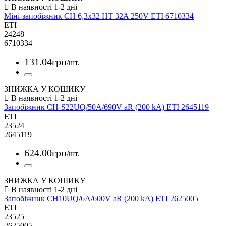
Міні-запобіжник CH 6,3x32 HT 32A 250V ETI 6710334
ETI
24248
6710334
131
.
04
грн
/шт.
ЗНИЖКА У КОШИКУ
Запобіжник CH-S22UQ/50A/690V aR (200 kA) ETI 2645119
ETI
23524
2645119
624
.
00
грн
/шт.
ЗНИЖКА У КОШИКУ
Запобіжник CH10UQ/6A/600V aR (200 kA) ETI 2625005
ETI
23525
2625005