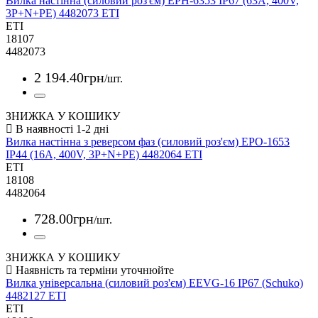
Вилка настінна (силовий роз'єм) EPH-6353 IP67 (63A, 400V,
3P+N+PE) 4482073 ETI
ETI
18107
4482073
2 194
.
40
грн
/шт.
ЗНИЖКА У КОШИКУ
Вилка настінна з реверсом фаз (силовий роз'єм) EPO-1653
IP44 (16A, 400V, 3P+N+PE) 4482064 ETI
ETI
18108
4482064
728
.
00
грн
/шт.
ЗНИЖКА У КОШИКУ
Вилка універсальна (силовий роз'єм) EEVG-16 IP67 (Schuko)
4482127 ETI
ETI