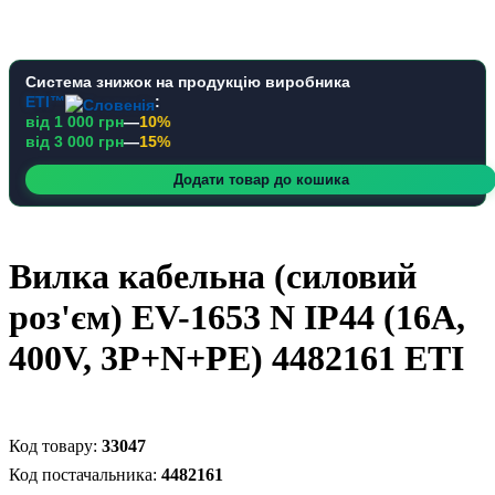
Система знижок на продукцію виробника
ETI™
:
від 1 000 грн
—
10%
від 3 000 грн
—
15%
Додати товар до кошика
Вилка кабельна (силовий
роз'єм) EV-1653 N IP44 (16A,
400V, 3P+N+PE) 4482161 ETI
33047
4482161