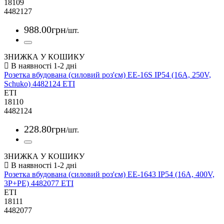
18109
4482127
988
.
00
грн
/шт.
ЗНИЖКА У КОШИКУ
Розетка вбудована (силовий роз'єм) EE-16S IP54 (16A, 250V,
Schuko) 4482124 ETI
ETI
18110
4482124
228
.
80
грн
/шт.
ЗНИЖКА У КОШИКУ
Розетка вбудована (силовий роз'єм) EE-1643 IP54 (16A, 400V,
3P+PE) 4482077 ETI
ETI
18111
4482077