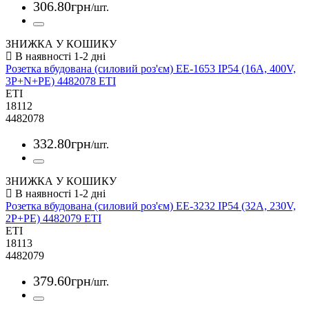
306
.
80
грн
/шт.
ЗНИЖКА У КОШИКУ
Розетка вбудована (силовий роз'єм) EE-1653 IP54 (16A, 400V,
3P+N+PE) 4482078 ETI
ETI
18112
4482078
332
.
80
грн
/шт.
ЗНИЖКА У КОШИКУ
Розетка вбудована (силовий роз'єм) EE-3232 IP54 (32A, 230V,
2P+PE) 4482079 ETI
ETI
18113
4482079
379
.
60
грн
/шт.