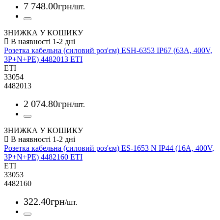
7 748
.
00
грн
/шт.
ЗНИЖКА У КОШИКУ
Розетка кабельна (силовий роз'єм) ESH-6353 IP67 (63A, 400V,
3P+N+PE) 4482013 ETI
ETI
33054
4482013
2 074
.
80
грн
/шт.
ЗНИЖКА У КОШИКУ
Розетка кабельна (силовий роз'єм) ES-1653 N IP44 (16А, 400V,
3P+N+PE) 4482160 ETI
ETI
33053
4482160
322
.
40
грн
/шт.