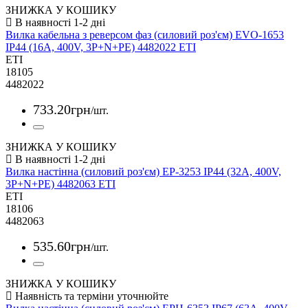
ЗНИЖКА У КОШИКУ
Вилка кабельна з реверсом фаз (силовий роз'єм) EVO-1653
IP44 (16A, 400V, 3P+N+PE) 4482022 ETI
ETI
18105
4482022
733
.
20
грн
/шт.
ЗНИЖКА У КОШИКУ
Вилка настінна (силовий роз'єм) EP-3253 IP44 (32A, 400V,
3P+N+PE) 4482063 ETI
ETI
18106
4482063
535
.
60
грн
/шт.
ЗНИЖКА У КОШИКУ