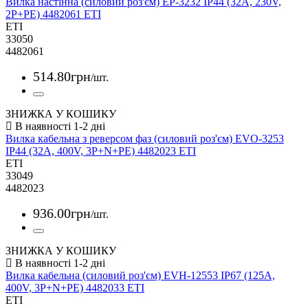
Вилка настінна (силовий роз'єм) EP-3232 IP44 (32A, 230V,
2P+PE) 4482061 ETI
ETI
33050
4482061
514
.
80
грн
/шт.
ЗНИЖКА У КОШИКУ
Вилка кабельна з реверсом фаз (силовий роз'єм) EVO-3253
IP44 (32A, 400V, 3P+N+PE) 4482023 ETI
ETI
33049
4482023
936
.
00
грн
/шт.
ЗНИЖКА У КОШИКУ
Вилка кабельна (силовий роз'єм) EVH-12553 IP67 (125A,
400V, 3P+N+PE) 4482033 ETI
ETI