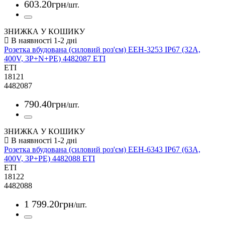
603
.
20
грн
/шт.
ЗНИЖКА У КОШИКУ
Розетка вбудована (силовий роз'єм) EEH-3253 IP67 (32A,
400V, 3P+N+PE) 4482087 ETI
ETI
18121
4482087
790
.
40
грн
/шт.
ЗНИЖКА У КОШИКУ
Розетка вбудована (силовий роз'єм) EEH-6343 IP67 (63A,
400V, 3P+PE) 4482088 ETI
ETI
18122
4482088
1 799
.
20
грн
/шт.