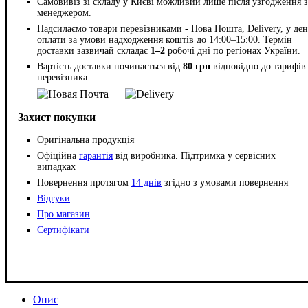
Самовивіз зі складу у Києві можливий лише після узгодження з
менеджером.
Надсилаємо товари перевізниками - Нова Пошта, Delivery, у ден
оплати за умови надходження коштів до 14:00–15:00. Термін
доставки зазвичай складає
1–2
робочі дні по регіонах України.
Вартість доставки починається від
80 грн
відповідно до тарифів
перевізника
Захист покупки
Оригінальна продукція
Офіційна
гарантія
від виробника. Підтримка у сервісних
випадках
Повернення протягом
14 днів
згідно з умовами повернення
Відгуки
Про магазин
Сертифікати
Опис