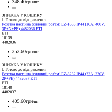
348
.
40
грн
/шт.
ЗНИЖКА У КОШИКУ
Розетка настінна (силовий роз'єм) EZ-1653 IP44 (16A, 400V,
3P+N+PE) 4482036 ETI
ETI
18139
4482036
353
.
60
грн
/шт.
ЗНИЖКА У КОШИКУ
Розетка настінна (силовий роз'єм) EZ-3232 IP44 (32A, 230V,
2P+PE) 4482037 ETI
ETI
18140
4482037
405
.
60
грн
/шт.