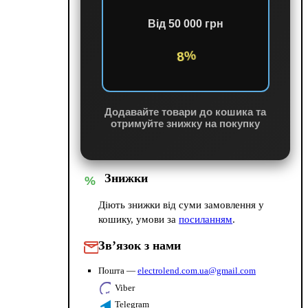
Від 50 000 грн
8%
Додавайте товари до кошика та
отримуйте знижку на покупку
Знижки
%
Діють знижки від суми замовлення у
кошику, умови за
посиланням
.
Зв’язок з нами
Пошта —
electrolend.com.ua@gmail.com
Viber
Telegram