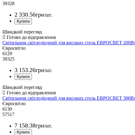
39328
2 330
.
56
грн
/шт.
Швидкий перегляд
Світильник світлодіодний для високих стель ЕВРОСВЕТ 200В
Євросвітло
6129
39325
3 153
.
26
грн
/шт.
Швидкий перегляд
Світильник світлодіодний для високих стель ЕВРОСВЕТ 300В
Євросвітло
6130
57517
7 158
.
38
грн
/шт.