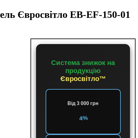
ель Євросвітло EB-EF-150-01
Система знижок на
продукцію
Євросвітло™
Від 3 000 грн
4%