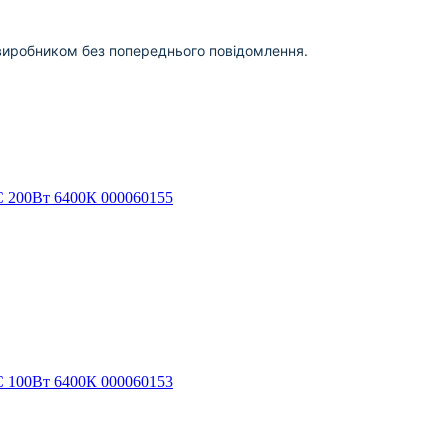
виробником без попереднього повідомлення.
C 200Вт 6400К 000060155
C 100Вт 6400К 000060153