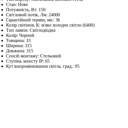
Стан:
Нове
Потужність, Вт:
150
Світловий потік, Лм:
24000
Гарантійний термін, міс:
36
Колір світіння, К:
м'яке холодне світло (6400)
Тип лампи:
Світлодіодна
Колір:
Чорний
Товщина:
33
Ширина:
315
Довжина:
315
Спосіб монтажу:
Стельовий
Ступінь захисту IP:
65
Кут випромінювання світла, град.:
95