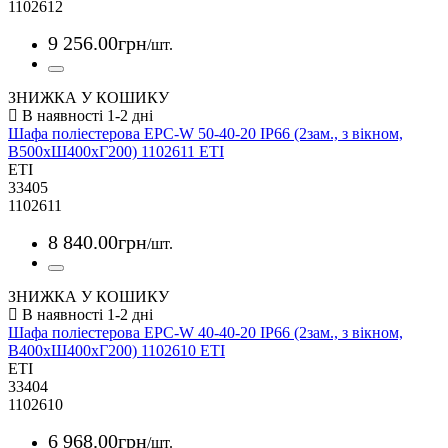
1102612
9 256
.
00
грн
/шт.
ЗНИЖКА У КОШИКУ
Шафа поліестерова EPC-W 50-40-20 IP66 (2зам., з вікном,
В500xШ400xГ200) 1102611 ETI
ETI
33405
1102611
8 840
.
00
грн
/шт.
ЗНИЖКА У КОШИКУ
Шафа поліестерова EPC-W 40-40-20 IP66 (2зам., з вікном,
В400xШ400xГ200) 1102610 ETI
ETI
33404
1102610
6 968
.
00
грн
/шт.