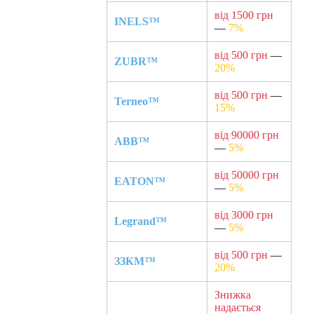
від 1500 грн
INELS™
—
7%
від 500 грн
—
ZUBR™
20%
від 500 грн
—
Terneo™
15%
від 90000 грн
ABB™
—
5%
від 50000 грн
EATON™
—
5%
від 3000 грн
Legrand™
—
5%
від 500 грн
—
ЗЗКМ™
20%
Знижка
надається