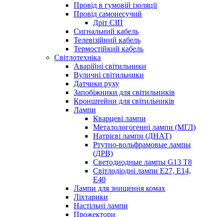
Провід в гумовій ізоляції
Провід самонесучий
Дріт СІП
Сигнальний кабель
Телевізійний кабель
Термостійкий кабель
Світлотехніка
Аварійні світильники
Вуличні світильники
Датчики руху
Запобіжники для світильників
Кронштейни для світильників
Лампи
Кварцеві лампи
Металологогенні лампи (МГЛ)
Натрієві лампи (ДНАТ)
Ртутно-вольфрамовые лампы
(ДРВ)
Светодиодные лампы G13 Т8
Світлодіодні лампи E27, E14,
E40
Лампи для знищення комах
Ліхтарики
Настільні лампи
Прожектори