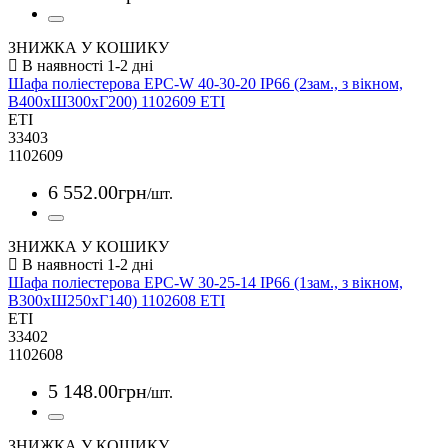
ЗНИЖКА У КОШИКУ
Шафа поліестерова EPC-W 40-30-20 IP66 (2зам., з вікном,
В400xШ300xГ200) 1102609 ETI
ETI
33403
1102609
6 552
.
00
грн
/шт.
ЗНИЖКА У КОШИКУ
Шафа поліестерова EPC-W 30-25-14 IP66 (1зам., з вікном,
В300xШ250xГ140) 1102608 ETI
ETI
33402
1102608
5 148
.
00
грн
/шт.
ЗНИЖКА У КОШИКУ