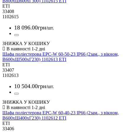
В800xШ600xГ300) 1102615 ETI
ETI
33408
1102615
18 096
.
00
грн
/шт.
ЗНИЖКА У КОШИКУ
Шафа поліестерова EPC-W 60-50-23 IP66 (2зам., з вікном,
В600xШ500xГ230) 1102613 ETI
ETI
33407
1102613
10 504
.
00
грн
/шт.
ЗНИЖКА У КОШИКУ
Шафа поліестерова EPC-W 60-40-23 IP66 (2зам., з вікном,
В600xШ400xГ230) 1102612 ETI
ETI
33406