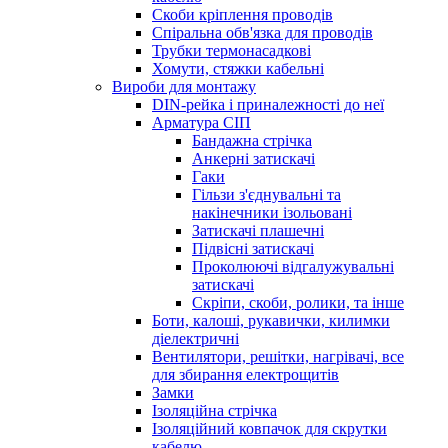
Скоби кріплення проводів
Спіральна обв'язка для проводів
Трубки термонасадкові
Хомути, стяжки кабельні
Вироби для монтажу
DIN-рейка і приналежності до неї
Арматура СІП
Бандажна стрічка
Анкерні затискачі
Гаки
Гільзи з'єднувальні та
накінечники ізольовані
Затискачі плашечні
Підвісні затискачі
Проколюючі відгалужувальні
затискачі
Скріпи, скоби, ролики, та інше
Боти, калоші, рукавички, килимки
діелектричні
Вентилятори, решітки, нагрівачі, все
для збирання електрощитів
Замки
Ізоляційна стрічка
Ізоляційний ковпачок для скрутки
кабелю