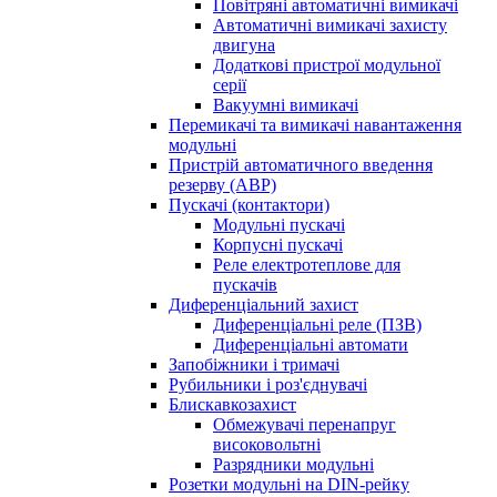
Повітряні автоматичні вимикачі
Автоматичні вимикачі захисту
двигуна
Додаткові пристрої модульної
серії
Вакуумні вимикачі
Перемикачі та вимикачі навантаження
модульні
Пристрій автоматичного введення
резерву (АВР)
Пускачі (контактори)
Модульні пускачі
Корпусні пускачі
Реле електротеплове для
пускачів
Диференціальний захист
Диференціальні реле (ПЗВ)
Диференціальні автомати
Запобіжники і тримачі
Рубильники і роз'єднувачі
Блискавкозахист
Обмежувачі перенапруг
високовольтні
Разрядники модульні
Розетки модульні на DIN-рейку