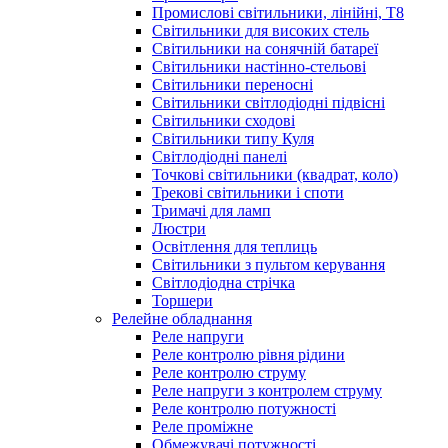
Промислові світильники, лінійні, Т8
Світильники для високих стель
Світильники на сонячній батареї
Світильники настінно-стельові
Світильники переносні
Світильники світлодіодні підвісні
Світильники сходові
Світильники типу Куля
Світлодіодні панелі
Точкові світильники (квадрат, коло)
Трекові світильники і споти
Тримачі для ламп
Люстри
Освітлення для теплиць
Світильники з пультом керування
Світлодіодна стрічка
Торшери
Релейне обладнання
Реле напруги
Реле контролю рівня рідини
Реле контролю струму
Реле напруги з контролем струму
Реле контролю потужності
Реле проміжне
Обмежувачі потужності