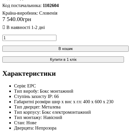
1102604
Країна-виробник:
Словенія
7 540
.
00
грн
В кошик
Купити в 1 клік
Характеристики
Серія:
EPC
Тип виробу:
Бокс монтажний
Ступінь захисту IP:
66
Габаритні розміри шир х вис х гл:
400 х 600 х 230
Тип дверцят:
Металева
Тип корпусу:
Бокс електромонтажний
Тип монтажу:
Навісний
Стан:
Нове
Дверцята:
Непрозора