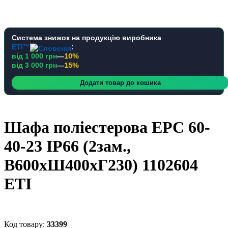
Система знижок на продукцію виробника
ETI™
:
від 1 000 грн
—
10%
від 3 000 грн
—
15%
Додати товар до кошика
Шафа поліестерова EPC 60-
40-23 IP66 (2зам.,
В600xШ400xГ230) 1102604
ETI
33399