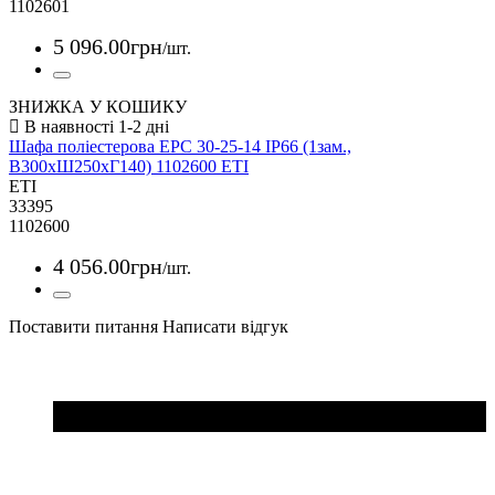
1102601
5 096
.
00
грн
/шт.
ЗНИЖКА У КОШИКУ
Шафа поліестерова EPC 30-25-14 IP66 (1зам.,
В300xШ250xГ140) 1102600 ETI
ETI
33395
1102600
4 056
.
00
грн
/шт.
Поставити питання
Написати відгук