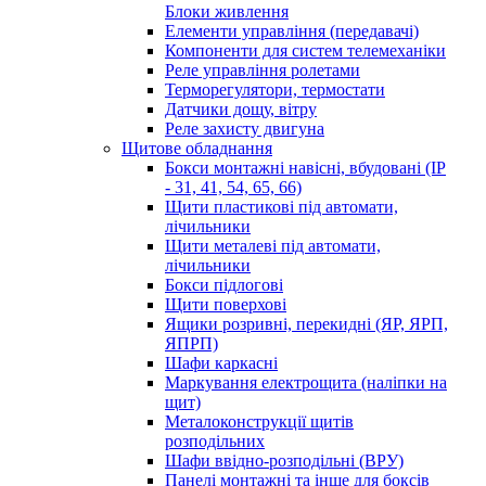
Блоки живлення
Елементи управління (передавачі)
Компоненти для систем телемеханіки
Реле управління ролетами
Терморегулятори, термостати
Датчики дощу, вітру
Реле захисту двигуна
Щитове обладнання
Бокси монтажні навісні, вбудовані (IP
- 31, 41, 54, 65, 66)
Щити пластикові під автомати,
лічильники
Щити металеві під автомати,
лічильники
Бокси підлогові
Щити поверхові
Ящики розривні, перекидні (ЯР, ЯРП,
ЯПРП)
Шафи каркасні
Маркування електрощита (наліпки на
щит)
Металоконструкції щитів
розподільних
Шафи ввідно-розподільні (ВРУ)
Панелі монтажні та інше для боксів