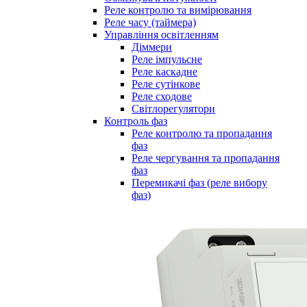
Реле контролю та вимірювання
Реле часу (таймера)
Управління освітленням
Діммери
Реле імпульсне
Реле каскадне
Реле сутінкове
Реле сходове
Світлорегулятори
Контроль фаз
Реле контролю та пропадання
фаз
Реле чергування та пропадання
фаз
Перемикачі фаз (реле вибору
фаз)