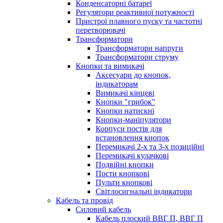
Конденсаторні батареї
Регулятори реактивної потужності
Пристрої плавного пуску та частотні
перетворювачі
Трансформатори
Трансформатори напруги
Трансформатори струму
Кнопки та вимикачі
Аксесуари до кнопок,
індикаторам
Вимикачі кінцеві
Кнопки "грибок"
Кнопки натискні
Кнопки-маніпулятори
Корпуси постів для
встановлення кнопок
Перемикачі 2-х та 3-х позиційні
Перемикачі кулачкові
Подвійні кнопки
Пости кнопкові
Пульти кнопкові
Світлосигнальні індикатори
Кабель та провід
Силовий кабель
Кабель плоский ВВГ П, ВВГ П