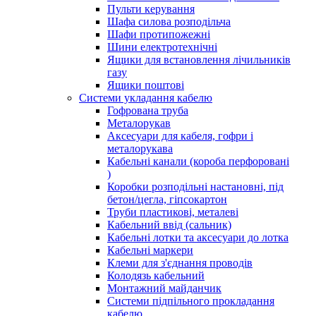
Пульти керування
Шафа силова розподільча
Шафи протипожежні
Шини електротехнічні
Ящики для встановлення лічильників
газу
Ящики поштові
Системи укладання кабелю
Гофрована труба
Металорукав
Аксесуари для кабеля, гофри і
металорукава
Кабельні канали (короба перфоровані
)
Коробки розподільні настановні, під
бетон/цегла, гіпсокартон
Труби пластикові, металеві
Кабельний ввід (сальник)
Кабельні лотки та аксесуари до лотка
Кабельні маркери
Клеми для з'єднання проводів
Колодязь кабельний
Монтажний майданчик
Системи підпільного прокладання
кабелю