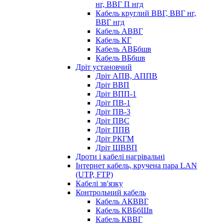
нг, ВВГ П нгд
Кабель круглий ВВГ, ВВГ нг,
ВВГ нгд
Кабель АВВГ
Кабель КГ
Кабель АВБбшв
Кабель ВБбшв
Дріт установчий
Дріт АПВ, АППВ
Дріт ВВП
Дріт ВПП-1
Дріт ПВ-1
Дріт ПВ-3
Дріт ПВС
Дріт ППВ
Дріт РКГМ
Дріт ШВВП
Дроти і кабелі нагрівальні
Інтернет кабель, кручена пара LAN
(UTP, FTP)
Кабелі зв'язку
Контрольний кабель
Кабель АКВВГ
Кабель КВБбШв
Кабель КВВГ