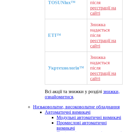
TOSUNlux™
після
реєстрації на
сайті
Знижка
надається
ETI™
після
реєстрації на
сайті
Знижка
надається
Укртехнологія™
після
реєстрації на
сайті
Всі акції та знижки у розділі
знижки,
ознайомитися
.
Низьковольтне, високовольтне обладнання
Автоматичні вимикачі
Модульні автоматичні вимикачі
Промислові автоматичні
вимикачі