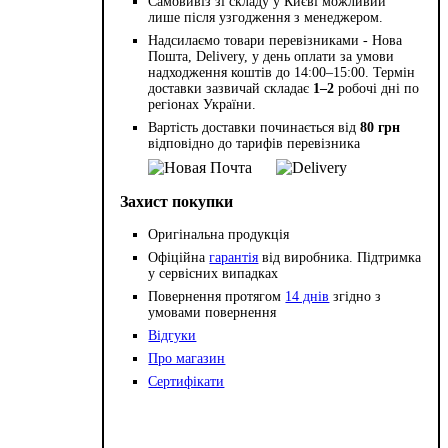
Самовивіз зі складу у Києві можливий
лише після узгодження з менеджером.
Надсилаємо товари перевізниками - Нова
Пошта, Delivery, у день оплати за умови
надходження коштів до 14:00–15:00. Термін
доставки зазвичай складає
1–2
робочі дні по
регіонах України.
Вартість доставки починається від
80 грн
відповідно до тарифів перевізника
Захист покупки
Оригінальна продукція
Офіційна
гарантія
від виробника. Підтримка
у сервісних випадках
Повернення протягом
14 днів
згідно з
умовами повернення
Відгуки
Про магазин
Сертифікати