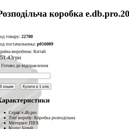
Розподільча коробка e.db.pro.2
22780
p016009
раїна-виробник:
Китай
151
.
43
грн
В кошик
Купити в 1 клік
Характеристики
Серія:
e.db.pro
Тип виробу:
Коробка розподільна
Матеріал:
ПВХ
Колір:
Білий