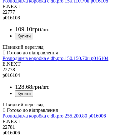
Розподільча коробка e.db.pro.150.110.70u p016108
E.NEXT
22777
p016108
109
.
10
грн
/шт.
Швидкий перегляд
Розподільча коробка e.db.pro.150.150.70u p016104
E.NEXT
22778
p016104
128
.
68
грн
/шт.
Швидкий перегляд
Розподільча коробка e.db.pro.255.200.80 p016006
E.NEXT
22781
p016006