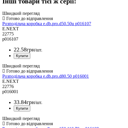
Інші товари тієї ж серії:
Швидкий перегляд
Розподільча коробка e.db.pro.d50.50u p016107
E.NEXT
22775
p016107
22
.
58
грн
/шт.
Швидкий перегляд
Розподільча коробка e.db.pro.d80.50 p016001
E.NEXT
22776
p016001
33
.
84
грн
/шт.
Швидкий перегляд