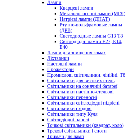
Лампи
Кварцеві лампи
Металологогенні лампи (МГЛ)
Натрієві лампи (ДНАТ)
Ртутно-вольфрамовые лампы
(ДРВ)
Светодиодные лампы G13 Т8
Світлодіодні лампи E27, E14,
E40
Лампи для знищення комах
Ліхтарики
Настільні лампи
Прожектори
Промислові світильники, лінійні, Т8
Світильники для високих стель
Світильники на сонячній батареї
Світильники настінно-стельові
Світильники переносні
Світильники світлодіодні підвісні
Світильники сходові
Світильники типу Куля
Світлодіодні панелі
Точкові світильники (квадрат, коло)
Трекові світильники і споти
Тримачі для ламп