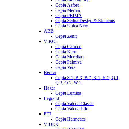
Серія Asfora
Серія Merten
Серія PRIMA
Серія Sedna Design & Elements
Серія Unica New
ABB
Серія Zenit
VIKO
Серія Сarmen
Серія Karre
Серія Meridian
Серія Palmiye
Серія Vera
Berker
Серія S.1, B.3, B.7, K.1, K.5, Q.1,
Q.3, Q.7, W.1
Hager
Серія Lumina
Legrand
Серія Valena Classic
Серія Valena Life
ETI
Серія Hermetics
VIDEX