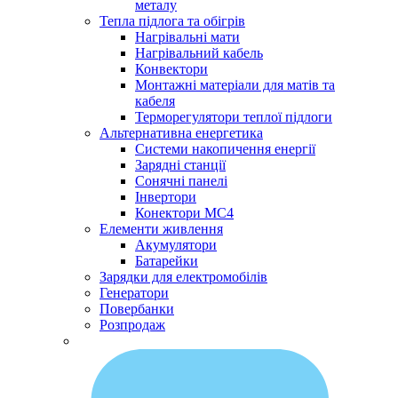
металу
Тепла підлога та обігрів
Нагрівальні мати
Нагрівальний кабель
Конвектори
Монтажні матеріали для матів та
кабеля
Терморегулятори теплої підлоги
Альтернативна енергетика
Системи накопичення енергії
Зарядні станції
Сонячні панелі
Інвертори
Конектори МС4
Елементи живлення
Акумулятори
Батарейки
Зарядки для електромобілів
Генератори
Повербанки
Розпродаж