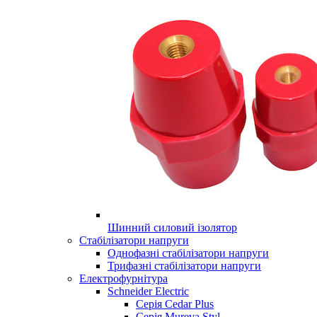
Шинний силовий ізолятор
Стабілізатори напруги
Однофазні стабілізатори напруги
Трифазні стабілізатори напруги
Електрофурнітура
Schneider Electric
Серія Cedar Plus
Серія Mureva Styl