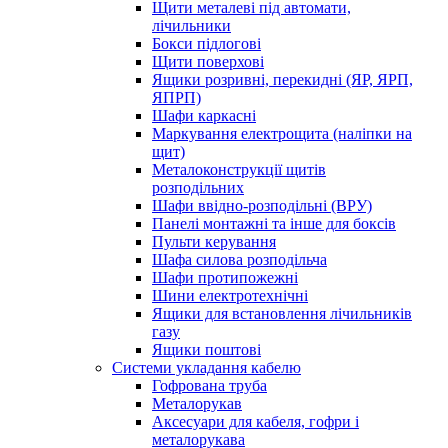
Щити металеві під автомати,
лічильники
Бокси підлогові
Щити поверхові
Ящики розривні, перекидні (ЯР, ЯРП,
ЯПРП)
Шафи каркасні
Маркування електрощита (наліпки на
щит)
Металоконструкції щитів
розподільних
Шафи ввідно-розподільні (ВРУ)
Панелі монтажні та інше для боксів
Пульти керування
Шафа силова розподільча
Шафи протипожежні
Шини електротехнічні
Ящики для встановлення лічильників
газу
Ящики поштові
Системи укладання кабелю
Гофрована труба
Металорукав
Аксесуари для кабеля, гофри і
металорукава