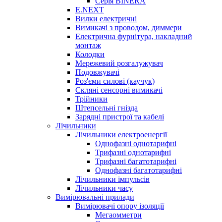
Серія BINERA
E.NEXT
Вилки електричні
Вимикачі з проводом, диммери
Електрична фурнітура, накладний
монтаж
Колодки
Мережевий розгалужувач
Подовжувачі
Роз'єми силові (каучук)
Скляні сенсорні вимикачі
Трійники
Штепсельні гнізда
Зарядні пристрої та кабелі
Лічильники
Лічильники електроенергії
Однофазні однотарифні
Трифазні однотарифні
Трифазні багатотарифні
Однофазні багатотарифні
Лічильники імпульсів
Лічильники часу
Вимірювальні прилади
Вимірювачі опору ізоляції
Мегаомметри