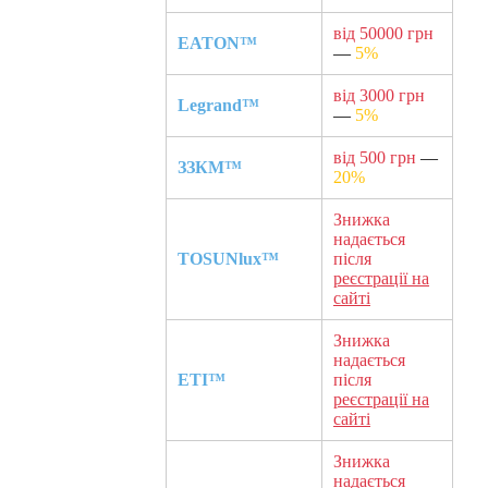
від 50000 грн
EATON™
—
5%
від 3000 грн
Legrand™
—
5%
від 500 грн
—
ЗЗКМ™
20%
Знижка
надається
TOSUNlux™
після
реєстрації на
сайті
Знижка
надається
ETI™
після
реєстрації на
сайті
Знижка
надається