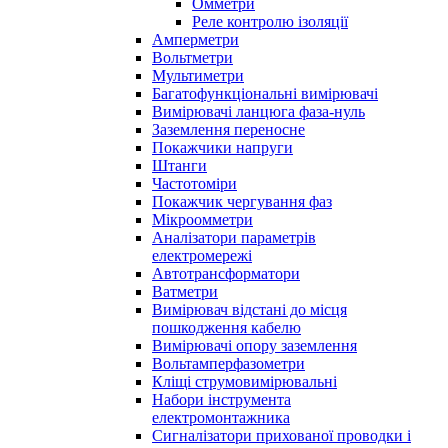
Омметри
Реле контролю ізоляції
Амперметри
Вольтметри
Мультиметри
Багатофункціональні вимірювачі
Вимірювачі ланцюга фаза-нуль
Заземлення переносне
Покажчики напруги
Штанги
Частотоміри
Покажчик чергування фаз
Мікроомметри
Аналізатори параметрів
електромережі
Автотрансформатори
Ватметри
Вимірювач відстані до місця
пошкодження кабелю
Вимірювачі опору заземлення
Вольтамперфазометри
Кліщі струмовимірювальні
Набори інструмента
електромонтажника
Сигналізатори прихованої проводки і