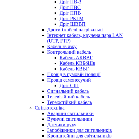
Дріт ПВ-3
Дріт ПВС
Дріт ППВ
Дріт РКГМ
Дріт ШВВП
Дроти і кабелі нагрівальні
Інтернет кабель, кручена пара LAN
(UTP, FTP)
Кабелі зв'язку
Контрольний кабель
Кабель АКВВГ
Кабель КВБбШв
Кабель КВВГ
Провід в гумовій ізоляції
Провід самонесучий
Дріт СІП
Сигнальний кабель
Телевізійний кабель
Термостійкий кабель
Світлотехніка
Аварійні світильники
Вуличні світильники
Датчики руху
Запобіжники для світильників
Кронштейни для світильників