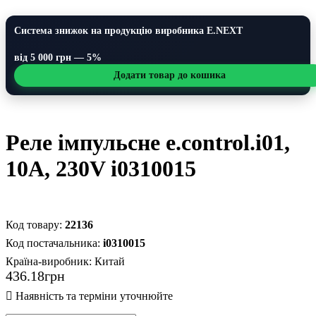
Система знижок на продукцію виробника E.NEXT
від 5 000 грн — 5%
Додати товар до кошика
Реле імпульсне e.control.i01,
10A, 230V i0310015
22136
i0310015
Країна-виробник:
Китай
436
.
18
грн