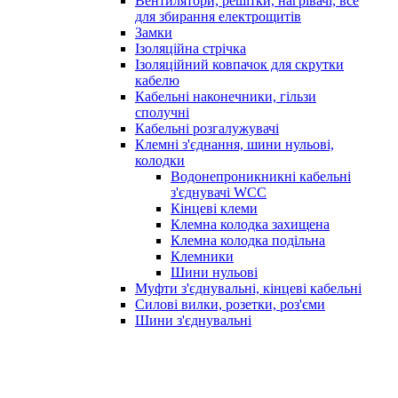
Вентилятори, решітки, нагрівачі, все
для збирання електрощитів
Замки
Ізоляційна стрічка
Ізоляційний ковпачок для скрутки
кабелю
Кабельні наконечники, гільзи
сполучні
Кабельні розгалужувачі
Клемні з'єднання, шини нульові,
колодки
Водонепроникникнi кабельнi
з'єднувачi WCC
Кінцеві клеми
Клемна колодка захищена
Клемна колодка подільна
Клемники
Шини нульові
Муфти з'єднувальні, кінцеві кабельні
Силові вилки, розетки, роз'єми
Шини з'єднувальні