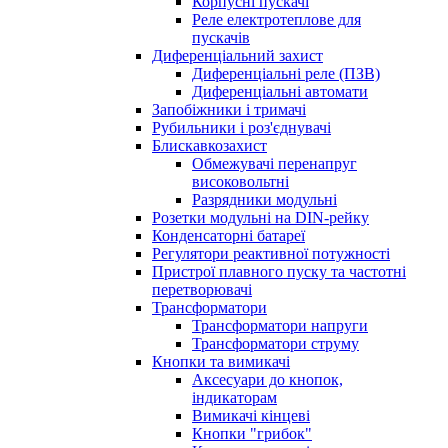
Корпусні пускачі
Реле електротеплове для
пускачів
Диференціальний захист
Диференціальні реле (ПЗВ)
Диференціальні автомати
Запобіжники і тримачі
Рубильники і роз'єднувачі
Блискавкозахист
Обмежувачі перенапруг
високовольтні
Разрядники модульні
Розетки модульні на DIN-рейку
Конденсаторні батареї
Регулятори реактивної потужності
Пристрої плавного пуску та частотні
перетворювачі
Трансформатори
Трансформатори напруги
Трансформатори струму
Кнопки та вимикачі
Аксесуари до кнопок,
індикаторам
Вимикачі кінцеві
Кнопки "грибок"