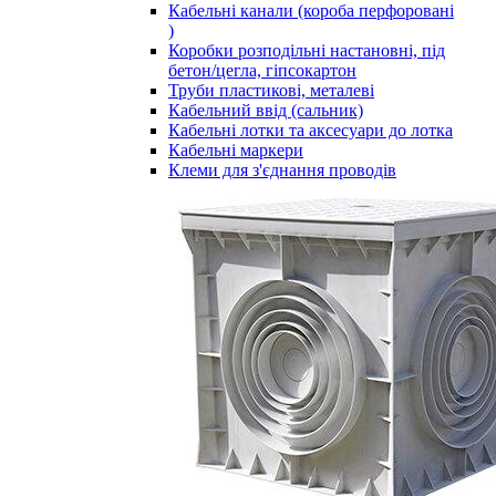
Кабельні канали (короба перфоровані
)
Коробки розподільні настановні, під
бетон/цегла, гіпсокартон
Труби пластикові, металеві
Кабельний ввід (сальник)
Кабельні лотки та аксесуари до лотка
Кабельні маркери
Клеми для з'єднання проводів