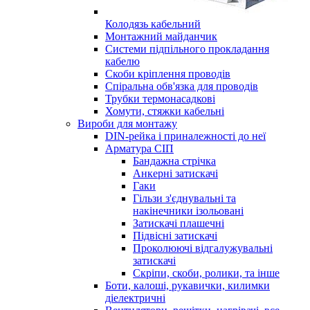
Колодязь кабельний
Монтажний майданчик
Системи підпільного прокладання
кабелю
Скоби кріплення проводів
Спіральна обв'язка для проводів
Трубки термонасадкові
Хомути, стяжки кабельні
Вироби для монтажу
DIN-рейка і приналежності до неї
Арматура СІП
Бандажна стрічка
Анкерні затискачі
Гаки
Гільзи з'єднувальні та
накінечники ізольовані
Затискачі плашечні
Підвісні затискачі
Проколюючі відгалужувальні
затискачі
Скріпи, скоби, ролики, та інше
Боти, калоші, рукавички, килимки
діелектричні