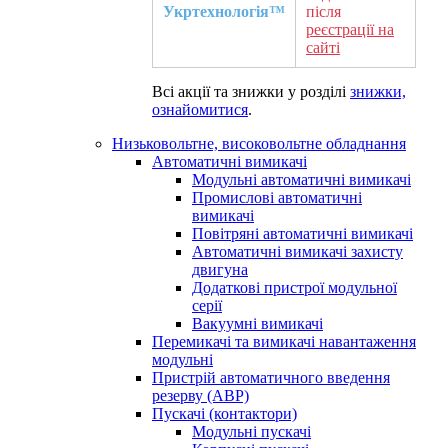
Укртехнологія™
після
реєстрації на
сайті
Всі акції та знижки у розділі
знижки,
ознайомитися
.
Низьковольтне, високовольтне обладнання
Автоматичні вимикачі
Модульні автоматичні вимикачі
Промислові автоматичні
вимикачі
Повітряні автоматичні вимикачі
Автоматичні вимикачі захисту
двигуна
Додаткові пристрої модульної
серії
Вакуумні вимикачі
Перемикачі та вимикачі навантаження
модульні
Пристрій автоматичного введення
резерву (АВР)
Пускачі (контактори)
Модульні пускачі