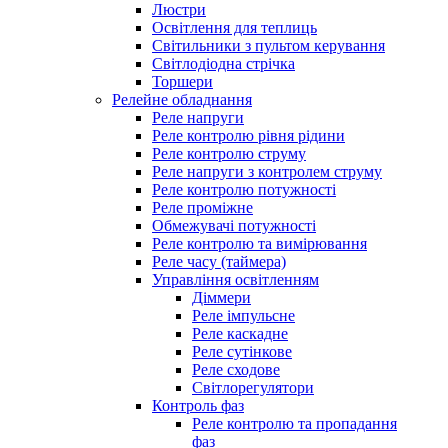
Люстри
Освітлення для теплиць
Світильники з пультом керування
Світлодіодна стрічка
Торшери
Релейне обладнання
Реле напруги
Реле контролю рівня рідини
Реле контролю струму
Реле напруги з контролем струму
Реле контролю потужності
Реле проміжне
Обмежувачі потужності
Реле контролю та вимірювання
Реле часу (таймера)
Управління освітленням
Діммери
Реле імпульсне
Реле каскадне
Реле сутінкове
Реле сходове
Світлорегулятори
Контроль фаз
Реле контролю та пропадання
фаз