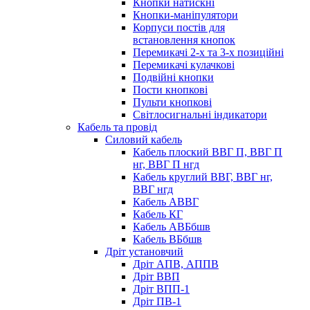
Кнопки натискні
Кнопки-маніпулятори
Корпуси постів для
встановлення кнопок
Перемикачі 2-х та 3-х позиційні
Перемикачі кулачкові
Подвійні кнопки
Пости кнопкові
Пульти кнопкові
Світлосигнальні індикатори
Кабель та провід
Силовий кабель
Кабель плоский ВВГ П, ВВГ П
нг, ВВГ П нгд
Кабель круглий ВВГ, ВВГ нг,
ВВГ нгд
Кабель АВВГ
Кабель КГ
Кабель АВБбшв
Кабель ВБбшв
Дріт установчий
Дріт АПВ, АППВ
Дріт ВВП
Дріт ВПП-1
Дріт ПВ-1