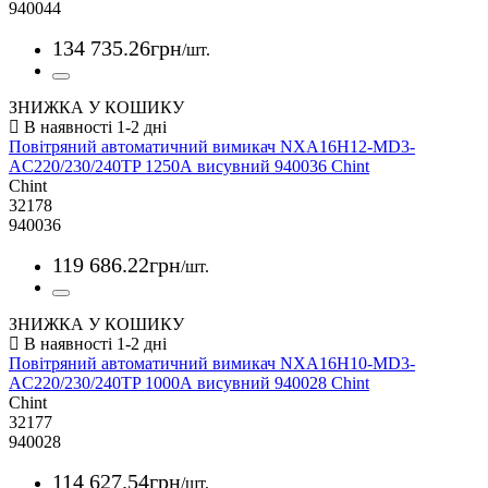
940044
134 735
.
26
грн
/шт.
ЗНИЖКА У КОШИКУ
Повітряний автоматичний вимикач NXA16H12-MD3-
AC220/230/240TP 1250А висувний 940036 Chint
Chint
32178
940036
119 686
.
22
грн
/шт.
ЗНИЖКА У КОШИКУ
Повітряний автоматичний вимикач NXA16H10-MD3-
AC220/230/240TP 1000А висувний 940028 Chint
Chint
32177
940028
114 627
.
54
грн
/шт.