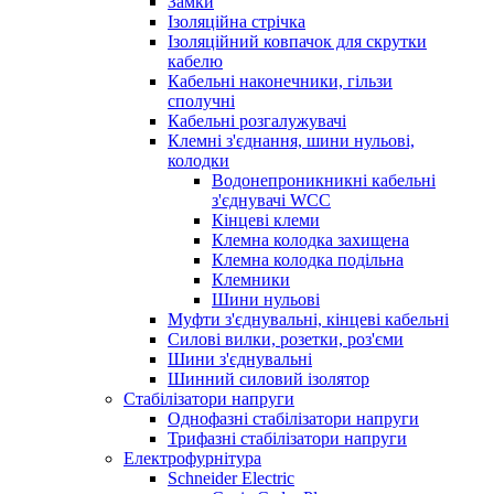
Замки
Ізоляційна стрічка
Ізоляційний ковпачок для скрутки
кабелю
Кабельні наконечники, гільзи
сполучні
Кабельні розгалужувачі
Клемні з'єднання, шини нульові,
колодки
Водонепроникникнi кабельнi
з'єднувачi WCC
Кінцеві клеми
Клемна колодка захищена
Клемна колодка подільна
Клемники
Шини нульові
Муфти з'єднувальні, кінцеві кабельні
Силові вилки, розетки, роз'єми
Шини з'єднувальні
Шинний силовий ізолятор
Стабілізатори напруги
Однофазні стабілізатори напруги
Трифазні стабілізатори напруги
Електрофурнітура
Schneider Electric