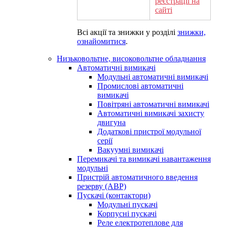
реєстрації на
сайті
Всі акції та знижки у розділі
знижки,
ознайомитися
.
Низьковольтне, високовольтне обладнання
Автоматичні вимикачі
Модульні автоматичні вимикачі
Промислові автоматичні
вимикачі
Повітряні автоматичні вимикачі
Автоматичні вимикачі захисту
двигуна
Додаткові пристрої модульної
серії
Вакуумні вимикачі
Перемикачі та вимикачі навантаження
модульні
Пристрій автоматичного введення
резерву (АВР)
Пускачі (контактори)
Модульні пускачі
Корпусні пускачі
Реле електротеплове для