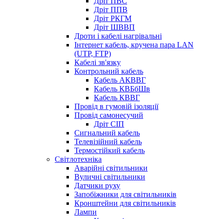
Дріт ПВС
Дріт ППВ
Дріт РКГМ
Дріт ШВВП
Дроти і кабелі нагрівальні
Інтернет кабель, кручена пара LAN
(UTP, FTP)
Кабелі зв'язку
Контрольний кабель
Кабель АКВВГ
Кабель КВБбШв
Кабель КВВГ
Провід в гумовій ізоляції
Провід самонесучий
Дріт СІП
Сигнальний кабель
Телевізійний кабель
Термостійкий кабель
Світлотехніка
Аварійні світильники
Вуличні світильники
Датчики руху
Запобіжники для світильників
Кронштейни для світильників
Лампи