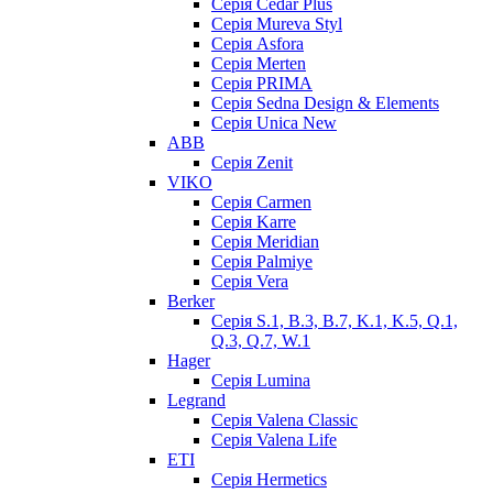
Серія Cedar Plus
Серія Mureva Styl
Серія Asfora
Серія Merten
Серія PRIMA
Серія Sedna Design & Elements
Серія Unica New
ABB
Серія Zenit
VIKO
Серія Сarmen
Серія Karre
Серія Meridian
Серія Palmiye
Серія Vera
Berker
Серія S.1, B.3, B.7, K.1, K.5, Q.1,
Q.3, Q.7, W.1
Hager
Серія Lumina
Legrand
Серія Valena Classic
Серія Valena Life
ETI
Серія Hermetics