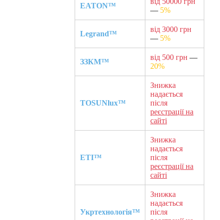
від 50000 грн
EATON™
—
5%
від 3000 грн
Legrand™
—
5%
від 500 грн
—
ЗЗКМ™
20%
Знижка
надається
TOSUNlux™
після
реєстрації на
сайті
Знижка
надається
ETI™
після
реєстрації на
сайті
Знижка
надається
Укртехнологія™
після