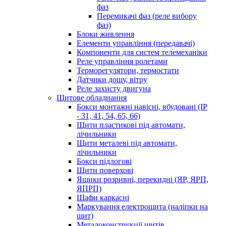
фаз
Перемикачі фаз (реле вибору
фаз)
Блоки живлення
Елементи управління (передавачі)
Компоненти для систем телемеханіки
Реле управління ролетами
Терморегулятори, термостати
Датчики дощу, вітру
Реле захисту двигуна
Щитове обладнання
Бокси монтажні навісні, вбудовані (IP
- 31, 41, 54, 65, 66)
Щити пластикові під автомати,
лічильники
Щити металеві під автомати,
лічильники
Бокси підлогові
Щити поверхові
Ящики розривні, перекидні (ЯР, ЯРП,
ЯПРП)
Шафи каркасні
Маркування електрощита (наліпки на
щит)
Металоконструкції щитів