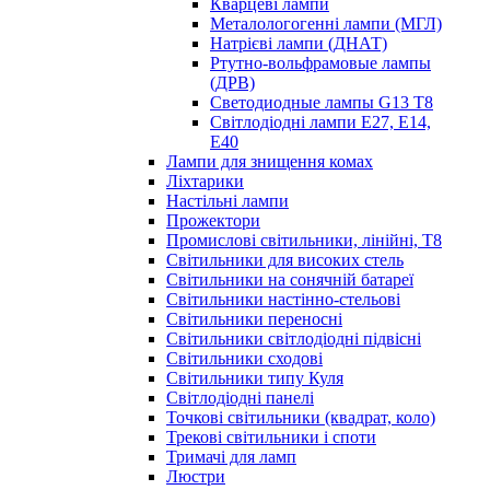
Кварцеві лампи
Металологогенні лампи (МГЛ)
Натрієві лампи (ДНАТ)
Ртутно-вольфрамовые лампы
(ДРВ)
Светодиодные лампы G13 Т8
Світлодіодні лампи E27, E14,
E40
Лампи для знищення комах
Ліхтарики
Настільні лампи
Прожектори
Промислові світильники, лінійні, Т8
Світильники для високих стель
Світильники на сонячній батареї
Світильники настінно-стельові
Світильники переносні
Світильники світлодіодні підвісні
Світильники сходові
Світильники типу Куля
Світлодіодні панелі
Точкові світильники (квадрат, коло)
Трекові світильники і споти
Тримачі для ламп
Люстри