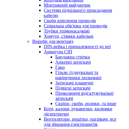
Монтажний майданчик
Системи підпільного прокладання
кабелю
Скоби кріплення проводів
Спіральна обв'язка для проводів
Трубки термонасадкові
Хомути, стяжки кабельні
Вироби для монтажу
DIN-рейка і приналежності до неї
Арматура СІП
Бандажна стрічка
Анкерні затискачі
Гаки
Гільзи з'єднувальні та
накінечники ізольовані
Затискачі плашечні
Підвісні затискачі
Проколюючі відгалужувальні
затискачі
Скріпи, скоби, ролики, та інше
Боти, калоші, рукавички, килимки
діелектричні
Вентилятори, решітки, нагрівачі, все
для збирання електрощитів