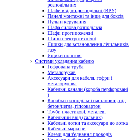
розподільних
Шафи ввідно-розподільні (ВРУ)
Панелі монтажні та інше для боксів
Пульти керування
Шафа силова розподільча
Шафи протипожежні
Шини електротехнічні
Ящики для встановлення лічильників
газу
Ящики поштові
Системи укладання кабелю
Гофрована труба
Металорукав
Аксесуари для кабеля, гофри і
металорукава
Кабельні канали (короба перфоровані
)
Коробки розподільні настановні, під
бетон/цегла, гіпсокартон
Труби пластикові, металеві
Кабельний ввід (сальник)
Кабельні лотки та аксесуари до лотка
Кабельні маркери
Клеми для з'єднання проводів
Колодязь кабельний