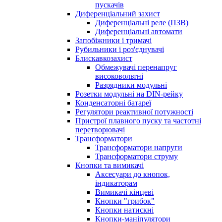
пускачів
Диференціальний захист
Диференціальні реле (ПЗВ)
Диференціальні автомати
Запобіжники і тримачі
Рубильники і роз'єднувачі
Блискавкозахист
Обмежувачі перенапруг
високовольтні
Разрядники модульні
Розетки модульні на DIN-рейку
Конденсаторні батареї
Регулятори реактивної потужності
Пристрої плавного пуску та частотні
перетворювачі
Трансформатори
Трансформатори напруги
Трансформатори струму
Кнопки та вимикачі
Аксесуари до кнопок,
індикаторам
Вимикачі кінцеві
Кнопки "грибок"
Кнопки натискні
Кнопки-маніпулятори