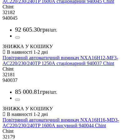
AC220/230/240TP 1600А стаціонарний 940045 Chint
Chint
32182
940045
92 605
.
30
грн
/шт.
ЗНИЖКА У КОШИКУ
Повітряний автоматичний вимикач NXA16H12-MF3-
AC220/230/240TP 1250А стаціонарний 940037 Chint
Chint
32181
940037
85 000
.
81
грн
/шт.
ЗНИЖКА У КОШИКУ
Повітряний автоматичний вимикач NXA16H16-MD3-
AC220/230/240TP 1600А висувний 940044 Chint
Chint
32179