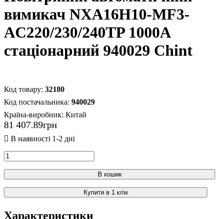
вимикач NXA16H10-MF3-
AC220/230/240TP 1000А
стаціонарний 940029 Chint
32180
940029
Країна-виробник:
Китай
81 407
.
89
грн
В кошик
Купити в 1 клік
Характеристики