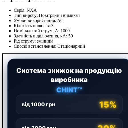
Серія:
NXA
Тип виробу:
Повітряний вимикач
Умови використання:
АС
Кількість полюсів:
3
Номінальний струм, А:
1000
Здатність відключення, кА:
50
Рід струму:
змінний
Спосіб встановлення:
Стаціонарний
Система знижок на продукцію
виробника
CHINT™
15%
від 1000 грн