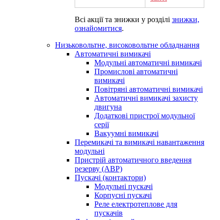
Всі акції та знижки у розділі
знижки,
ознайомитися
.
Низьковольтне, високовольтне обладнання
Автоматичні вимикачі
Модульні автоматичні вимикачі
Промислові автоматичні
вимикачі
Повітряні автоматичні вимикачі
Автоматичні вимикачі захисту
двигуна
Додаткові пристрої модульної
серії
Вакуумні вимикачі
Перемикачі та вимикачі навантаження
модульні
Пристрій автоматичного введення
резерву (АВР)
Пускачі (контактори)
Модульні пускачі
Корпусні пускачі
Реле електротеплове для
пускачів