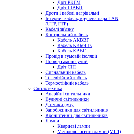
Дріт РКГМ
Дріт ШВВП
Дроти і кабелі нагрівальні
Інтернет кабель, кручена пара LAN
(UTP, FTP)
Кабелі зв'язку
Контрольний кабель
Кабель АКВВГ
Кабель КВБбШв
Кабель КВВГ
Провід в гумовій ізоляції
Провід самонесучий
Дріт СІП
Сигнальний кабель
Телевізійний кабель
Термостійкий кабель
Світлотехніка
Аварійні світильники
Вуличні світильники
Датчики руху
Запобіжники для світильників
Кронштейни для світильників
Лампи
Кварцеві лампи
Металологогенні лампи (МГЛ)