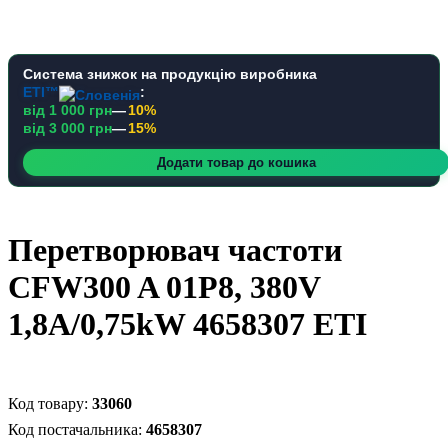
Система знижок на продукцію виробника
ETI™
:
від 1 000 грн
—
10%
від 3 000 грн
—
15%
Додати товар до кошика
Перетворювач частоти
CFW300 A 01P8, 380V
1,8A/0,75kW 4658307 ETI
33060
4658307