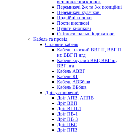
встановлення кнопок
Перемикачі 2-х та 3-х позиційні
Перемикачі кулачкові
Подвійні кнопки
Пости кнопкові
Пульти кнопкові
Світлосигнальні індикатори
Кабель та провід
Силовий кабель
Кабель плоский ВВГ П, ВВГ П
нг, ВВГ П нгд
Кабель круглий ВВГ, ВВГ нг,
ВВГ нгд
Кабель АВВГ
Кабель КГ
Кабель АВБбшв
Кабель ВБбшв
Дріт установчий
Дріт АПВ, АППВ
Дріт ВВП
Дріт ВПП-1
Дріт ПВ-1
Дріт ПВ-3
Дріт ПВС
Дріт ППВ