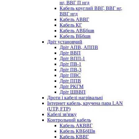
нг, ВВГ П нгд
Кабель круглий ВВГ, ВВГ нг,
ВВГ нгд
Кабель АВВГ
Кабель КГ
Кабель АВБбшв
Кабель ВБбшв
Дріт установчий
Дріт АПВ, АППВ
Дріт ВВП
Дріт ВПП-1
Дріт ПВ-1
Дріт ПВ-3
Дріт ПВС
Дріт ППВ
Дріт РКГМ
Дріт ШВВП
Дроти і кабелі нагрівальні
Інтернет кабель, кручена пара LAN
(UTP, FTP)
Кабелі зв'язку
Контрольний кабель
Кабель АКВВГ
Кабель КВБбШв
Кабель КВВГ