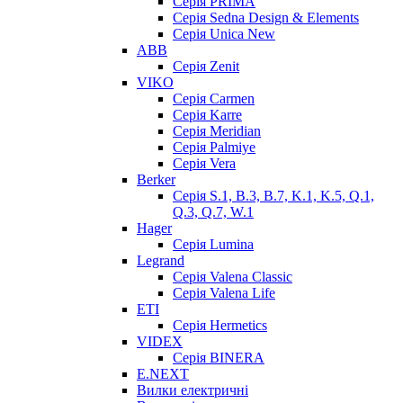
Серія PRIMA
Серія Sedna Design & Elements
Серія Unica New
ABB
Серія Zenit
VIKO
Серія Сarmen
Серія Karre
Серія Meridian
Серія Palmiye
Серія Vera
Berker
Серія S.1, B.3, B.7, K.1, K.5, Q.1,
Q.3, Q.7, W.1
Hager
Серія Lumina
Legrand
Серія Valena Classic
Серія Valena Life
ETI
Серія Hermetics
VIDEX
Серія BINERA
E.NEXT
Вилки електричні