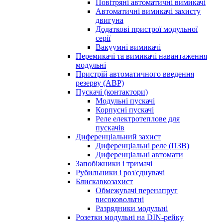
Повітряні автоматичні вимикачі
Автоматичні вимикачі захисту
двигуна
Додаткові пристрої модульної
серії
Вакуумні вимикачі
Перемикачі та вимикачі навантаження
модульні
Пристрій автоматичного введення
резерву (АВР)
Пускачі (контактори)
Модульні пускачі
Корпусні пускачі
Реле електротеплове для
пускачів
Диференціальний захист
Диференціальні реле (ПЗВ)
Диференціальні автомати
Запобіжники і тримачі
Рубильники і роз'єднувачі
Блискавкозахист
Обмежувачі перенапруг
високовольтні
Разрядники модульні
Розетки модульні на DIN-рейку