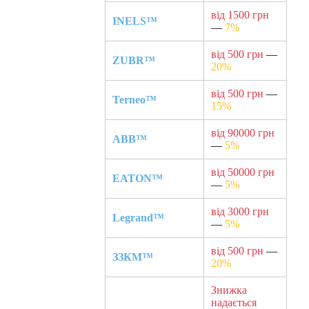
від 1500 грн
INELS™
—
7%
від 500 грн
—
ZUBR™
20%
від 500 грн
—
Terneo™
15%
від 90000 грн
ABB™
—
5%
від 50000 грн
EATON™
—
5%
від 3000 грн
Legrand™
—
5%
від 500 грн
—
ЗЗКМ™
20%
Знижка
надається