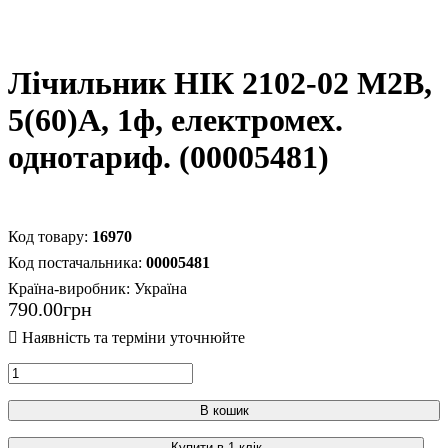
Лічильник НІК 2102-02 М2В,
5(60)А, 1ф, електромех.
однотариф. (00005481)
16970
00005481
Країна-виробник:
Україна
790
.
00
грн
В кошик
Купити в 1 клік