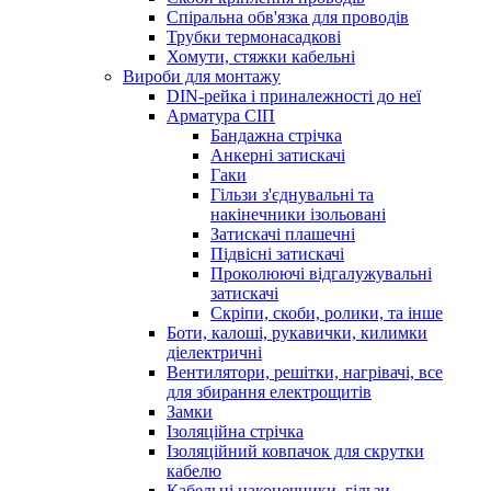
Спіральна обв'язка для проводів
Трубки термонасадкові
Хомути, стяжки кабельні
Вироби для монтажу
DIN-рейка і приналежності до неї
Арматура СІП
Бандажна стрічка
Анкерні затискачі
Гаки
Гільзи з'єднувальні та
накінечники ізольовані
Затискачі плашечні
Підвісні затискачі
Проколюючі відгалужувальні
затискачі
Скріпи, скоби, ролики, та інше
Боти, калоші, рукавички, килимки
діелектричні
Вентилятори, решітки, нагрівачі, все
для збирання електрощитів
Замки
Ізоляційна стрічка
Ізоляційний ковпачок для скрутки
кабелю
Кабельні наконечники, гільзи