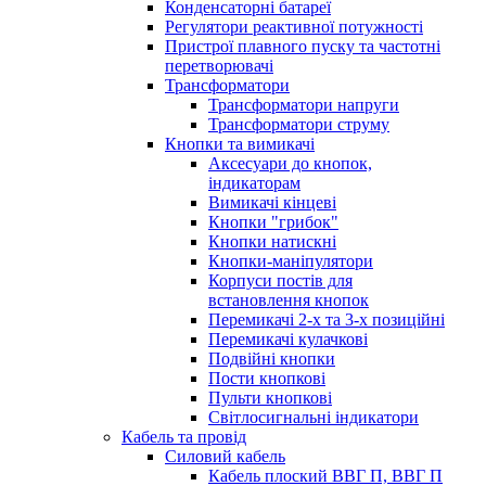
Конденсаторні батареї
Регулятори реактивної потужності
Пристрої плавного пуску та частотні
перетворювачі
Трансформатори
Трансформатори напруги
Трансформатори струму
Кнопки та вимикачі
Аксесуари до кнопок,
індикаторам
Вимикачі кінцеві
Кнопки "грибок"
Кнопки натискні
Кнопки-маніпулятори
Корпуси постів для
встановлення кнопок
Перемикачі 2-х та 3-х позиційні
Перемикачі кулачкові
Подвійні кнопки
Пости кнопкові
Пульти кнопкові
Світлосигнальні індикатори
Кабель та провід
Силовий кабель
Кабель плоский ВВГ П, ВВГ П