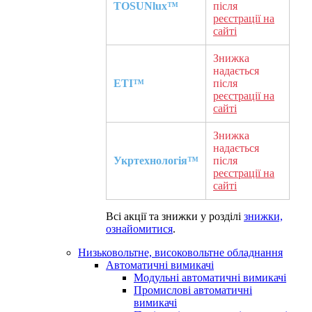
TOSUNlux™
після
реєстрації на
сайті
Знижка
надається
ETI™
після
реєстрації на
сайті
Знижка
надається
Укртехнологія™
після
реєстрації на
сайті
Всі акції та знижки у розділі
знижки,
ознайомитися
.
Низьковольтне, високовольтне обладнання
Автоматичні вимикачі
Модульні автоматичні вимикачі
Промислові автоматичні
вимикачі