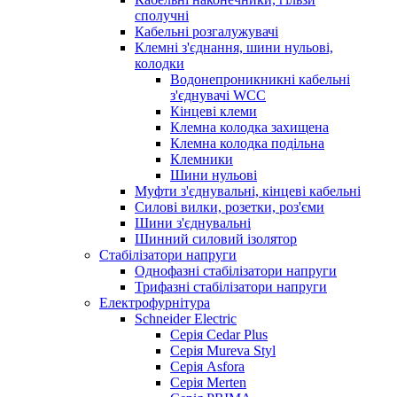
сполучні
Кабельні розгалужувачі
Клемні з'єднання, шини нульові,
колодки
Водонепроникникнi кабельнi
з'єднувачi WCC
Кінцеві клеми
Клемна колодка захищена
Клемна колодка подільна
Клемники
Шини нульові
Муфти з'єднувальні, кінцеві кабельні
Силові вилки, розетки, роз'єми
Шини з'єднувальні
Шинний силовий ізолятор
Стабілізатори напруги
Однофазні стабілізатори напруги
Трифазні стабілізатори напруги
Електрофурнітура
Schneider Electric
Серія Cedar Plus
Серія Mureva Styl
Серія Asfora
Серія Merten