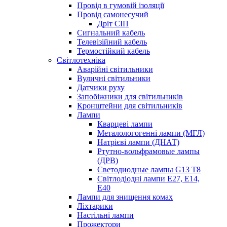
Провід в гумовій ізоляції
Провід самонесучий
Дріт СІП
Сигнальний кабель
Телевізійний кабель
Термостійкий кабель
Світлотехніка
Аварійні світильники
Вуличні світильники
Датчики руху
Запобіжники для світильників
Кронштейни для світильників
Лампи
Кварцеві лампи
Металологогенні лампи (МГЛ)
Натрієві лампи (ДНАТ)
Ртутно-вольфрамовые лампы
(ДРВ)
Светодиодные лампы G13 Т8
Світлодіодні лампи E27, E14,
E40
Лампи для знищення комах
Ліхтарики
Настільні лампи
Прожектори