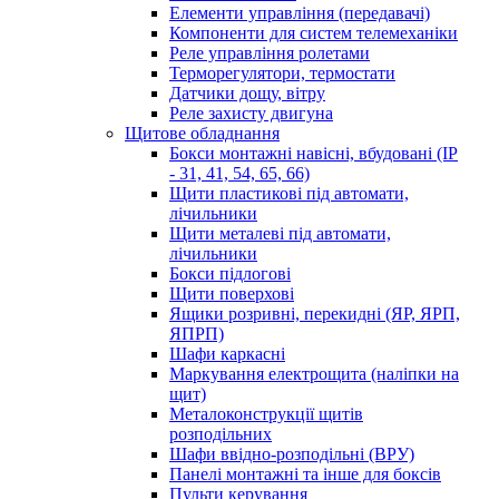
Елементи управління (передавачі)
Компоненти для систем телемеханіки
Реле управління ролетами
Терморегулятори, термостати
Датчики дощу, вітру
Реле захисту двигуна
Щитове обладнання
Бокси монтажні навісні, вбудовані (IP
- 31, 41, 54, 65, 66)
Щити пластикові під автомати,
лічильники
Щити металеві під автомати,
лічильники
Бокси підлогові
Щити поверхові
Ящики розривні, перекидні (ЯР, ЯРП,
ЯПРП)
Шафи каркасні
Маркування електрощита (наліпки на
щит)
Металоконструкції щитів
розподільних
Шафи ввідно-розподільні (ВРУ)
Панелі монтажні та інше для боксів
Пульти керування