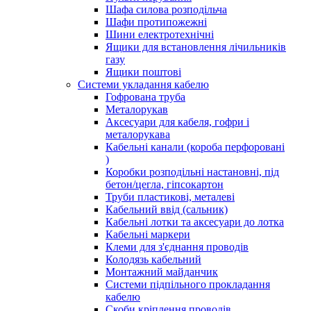
Шафа силова розподільча
Шафи протипожежні
Шини електротехнічні
Ящики для встановлення лічильників
газу
Ящики поштові
Системи укладання кабелю
Гофрована труба
Металорукав
Аксесуари для кабеля, гофри і
металорукава
Кабельні канали (короба перфоровані
)
Коробки розподільні настановні, під
бетон/цегла, гіпсокартон
Труби пластикові, металеві
Кабельний ввід (сальник)
Кабельні лотки та аксесуари до лотка
Кабельні маркери
Клеми для з'єднання проводів
Колодязь кабельний
Монтажний майданчик
Системи підпільного прокладання
кабелю
Скоби кріплення проводів