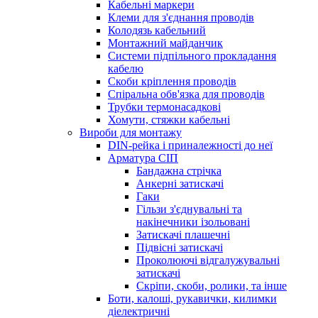
Кабельні маркери
Клеми для з'єднання проводів
Колодязь кабельний
Монтажний майданчик
Системи підпільного прокладання
кабелю
Скоби кріплення проводів
Спіральна обв'язка для проводів
Трубки термонасадкові
Хомути, стяжки кабельні
Вироби для монтажу
DIN-рейка і приналежності до неї
Арматура СІП
Бандажна стрічка
Анкерні затискачі
Гаки
Гільзи з'єднувальні та
накінечники ізольовані
Затискачі плашечні
Підвісні затискачі
Проколюючі відгалужувальні
затискачі
Скріпи, скоби, ролики, та інше
Боти, калоші, рукавички, килимки
діелектричні