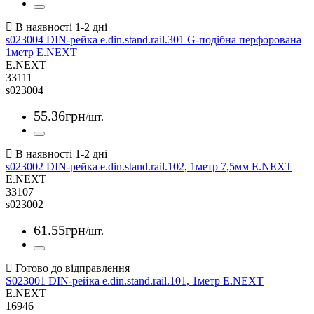
s023004 DIN-рейка e.din.stand.rail.301 G-подібна перфорована
1метр E.NEXT
E.NEXT
33111
s023004
55
.
36
грн
/шт.
s023002 DIN-рейка e.din.stand.rail.102, 1метр 7,5мм E.NEXT
E.NEXT
33107
s023002
61
.
55
грн
/шт.
S023001 DIN-рейка e.din.stand.rail.101, 1метр E.NEXT
E.NEXT
16946