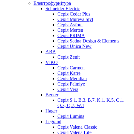
Електрофурнітура
Schneider Electric
Серія Cedar Plus
Серія Mureva Styl
Серія Asfora
Серія Merten
Серія PRIMA
Серія Sedna Design & Elements
Серія Unica New
ABB
Серія Zenit
VIKO
Серія Сarmen
Серія Karre
Серія Meridian
Серія Palmiye
Серія Vera
Berker
Серія S.1, B.3, B.7, K.1, K.5, Q.1,
Q.3, Q.7, W.1
Hager
Серія Lumina
Legrand
Серія Valena Classic
Серія Valena Life