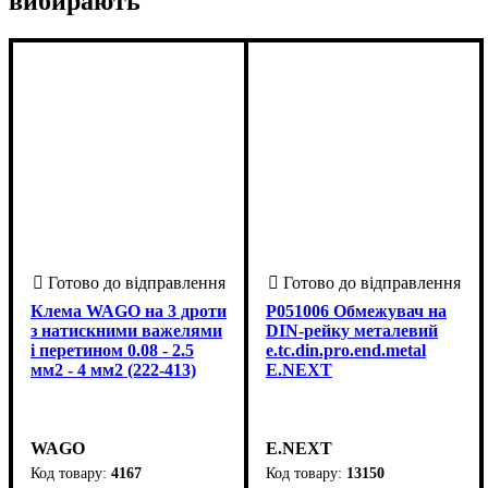
вибирають
Клема WAGO на 3 дроти
P051006 Обмежувач на
з натискними важелями
DIN-рейку металевий
і перетином 0.08 - 2.5
e.tc.din.pro.end.metal
мм2 - 4 мм2 (222-413)
E.NEXT
WAGO
E.NEXT
4167
13150