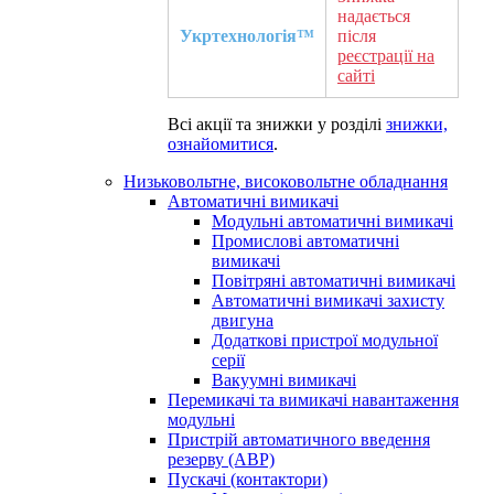
надається
Укртехнологія™
після
реєстрації на
сайті
Всі акції та знижки у розділі
знижки,
ознайомитися
.
Низьковольтне, високовольтне обладнання
Автоматичні вимикачі
Модульні автоматичні вимикачі
Промислові автоматичні
вимикачі
Повітряні автоматичні вимикачі
Автоматичні вимикачі захисту
двигуна
Додаткові пристрої модульної
серії
Вакуумні вимикачі
Перемикачі та вимикачі навантаження
модульні
Пристрій автоматичного введення
резерву (АВР)
Пускачі (контактори)