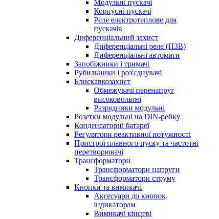
Модульні пускачі
Корпусні пускачі
Реле електротеплове для
пускачів
Диференціальний захист
Диференціальні реле (ПЗВ)
Диференціальні автомати
Запобіжники і тримачі
Рубильники і роз'єднувачі
Блискавкозахист
Обмежувачі перенапруг
високовольтні
Разрядники модульні
Розетки модульні на DIN-рейку
Конденсаторні батареї
Регулятори реактивної потужності
Пристрої плавного пуску та частотні
перетворювачі
Трансформатори
Трансформатори напруги
Трансформатори струму
Кнопки та вимикачі
Аксесуари до кнопок,
індикаторам
Вимикачі кінцеві