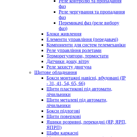
Реле контролю та пропадання
фаз
Реле чергування та пропадання
фаз
Перемикачі фаз (реле вибору
фаз)
Блоки живлення
Елементи управління (передавачі)
Компоненти для систем телемеханіки
Реле управління ролетами
Терморегулятори, термостати
Датчики дощу, вітру
Реле захисту двигуна
Щитове обладнання
Бокси монтажні навісні, вбудовані (IP
- 31, 41, 54, 65, 66)
Щити пластикові під автомати,
лічильники
Щити металеві під автомати,
лічильники
Бокси підлогові
Щити поверхові
Ящики розривні, перекидні (ЯР, ЯРП,
ЯПРП)
Шафи каркасні