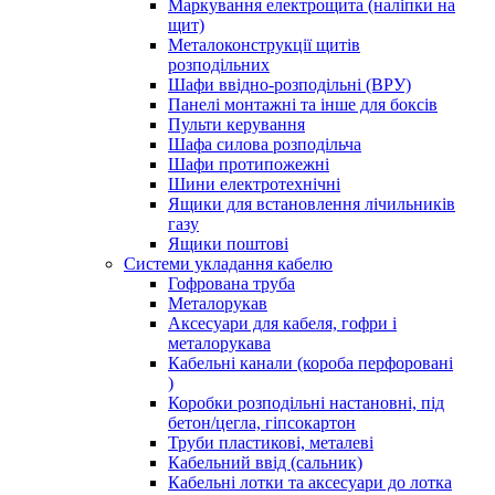
Маркування електрощита (наліпки на
щит)
Металоконструкції щитів
розподільних
Шафи ввідно-розподільні (ВРУ)
Панелі монтажні та інше для боксів
Пульти керування
Шафа силова розподільча
Шафи протипожежні
Шини електротехнічні
Ящики для встановлення лічильників
газу
Ящики поштові
Системи укладання кабелю
Гофрована труба
Металорукав
Аксесуари для кабеля, гофри і
металорукава
Кабельні канали (короба перфоровані
)
Коробки розподільні настановні, під
бетон/цегла, гіпсокартон
Труби пластикові, металеві
Кабельний ввід (сальник)
Кабельні лотки та аксесуари до лотка