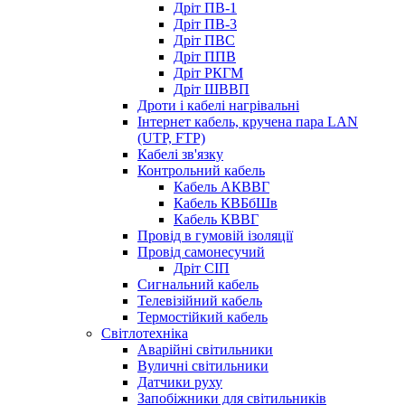
Дріт ПВ-1
Дріт ПВ-3
Дріт ПВС
Дріт ППВ
Дріт РКГМ
Дріт ШВВП
Дроти і кабелі нагрівальні
Інтернет кабель, кручена пара LAN
(UTP, FTP)
Кабелі зв'язку
Контрольний кабель
Кабель АКВВГ
Кабель КВБбШв
Кабель КВВГ
Провід в гумовій ізоляції
Провід самонесучий
Дріт СІП
Сигнальний кабель
Телевізійний кабель
Термостійкий кабель
Світлотехніка
Аварійні світильники
Вуличні світильники
Датчики руху
Запобіжники для світильників