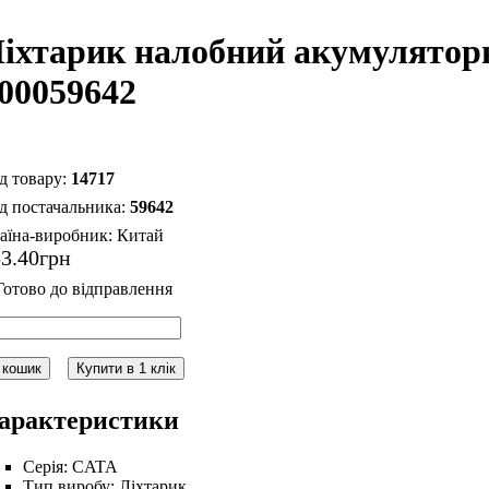
іхтарик налобний акумулято
00059642
14717
59642
аїна-виробник:
Китай
53
.
40
грн
 кошик
Купити в 1 клік
арактеристики
Серія:
CATA
Тип виробу:
Ліхтарик