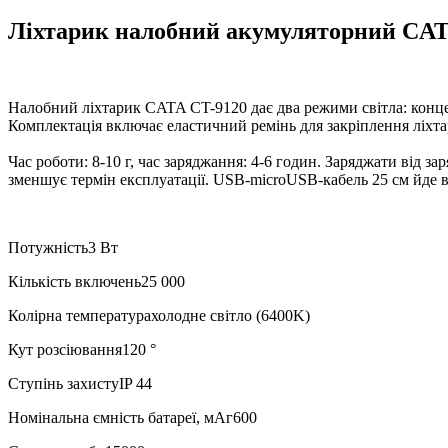
Ліхтарик налобний акумуляторний CAT
Налобний ліхтарик CATA CT-9120 дає два режими світла: концен
Комплектація включає еластичний ремінь для закріплення ліхта
Час роботи: 8-10 г, час заряджання: 4-6 годин. Заряджати від 
зменшує термін експлуатації. USB-microUSB-кабель 25 см йде в
Потужність3 Вт
Кількість включень25 000
Колірна температурахолодне світло (6400K)
Кут розсіювання120 °
Ступінь захистуIP 44
Номінальна ємність батареї, мАг600