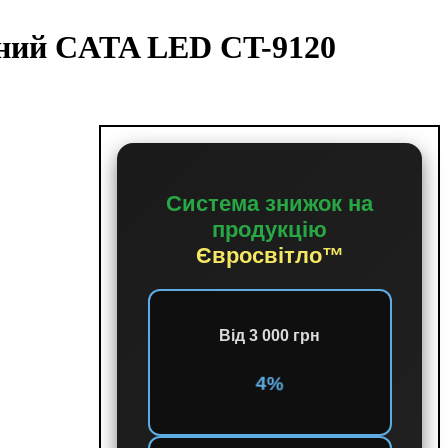
рний CATA LED CT-9120
Система знижок на
продукцію
Євросвітло™
Від 3 000 грн
4%