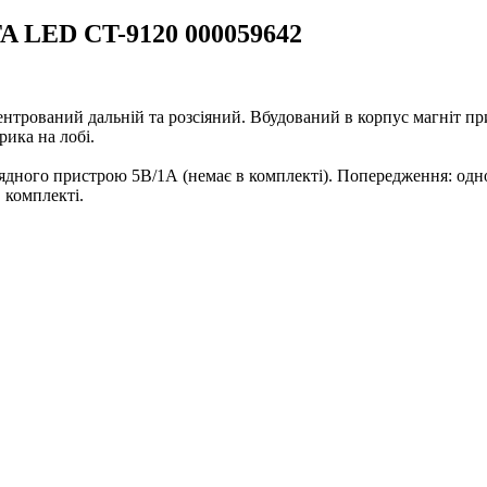
A LED CT-9120 000059642
трований дальній та розсіяний. Вбудований в корпус магніт при
рика на лобі.
зарядного пристрою 5В/1А (немає в комплекті). Попередження: одн
 комплекті.