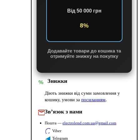
Від 50 000 грн
8%
Додавайте товари до кошика та
отримуйте знижку на покупку
Знижки
%
Діють знижки від суми замовлення у
кошику, умови за
посиланням
.
Зв’язок з нами
Пошта —
electrolend.com.ua@gmail.com
Viber
Telegram