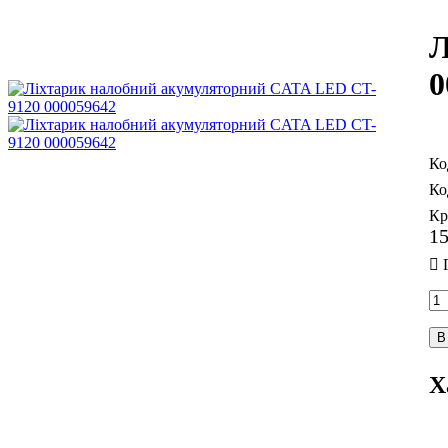
Л
0
Кр
1
В
Х