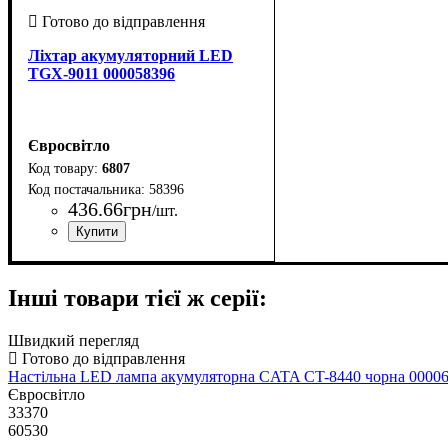
Ліхтар акумуляторний LED
TGX-9011 000058396
Євросвітло
6807
58396
436
.
66
грн
/шт.
Країна-виробник
Серія
Потужність, Вт
: TGX
: 3.5
: Китай
Інші товари тієї ж серії:
Швидкий перегляд
Настільна LED лампа акумуляторна CATA CT-8440 чорна 0000
Євросвітло
33370
60530