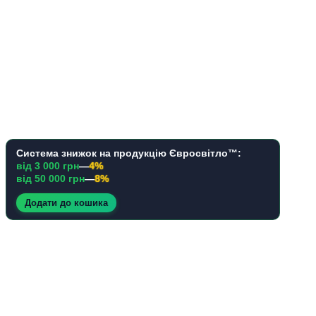
Система знижок на продукцію Євросвітло™:
від 3 000 грн
—
4%
від 50 000 грн
—
8%
Додати до кошика