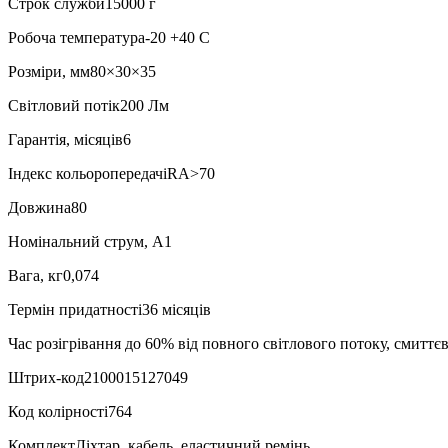
Строк служби15000 г
Робоча температура-20 +40 C
Розміри, мм80×30×35
Світловий потік200 Лм
Гарантія, місяців6
Індекс кольоропередачіRA>70
Довжина80
Номінальний струм, А1
Вага, кг0,074
Термін придатності36 місяців
Час розігрівання до 60% від повного світлового потоку, смиттєв
Штрих-код2100015127049
Код колірності764
КомплектЛіхтар, кабель, еластичний ремінь