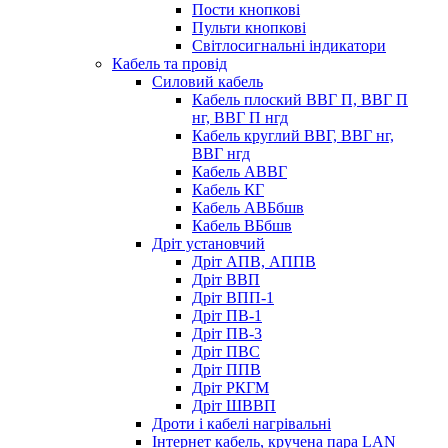
Пости кнопкові
Пульти кнопкові
Світлосигнальні індикатори
Кабель та провід
Силовий кабель
Кабель плоский ВВГ П, ВВГ П
нг, ВВГ П нгд
Кабель круглий ВВГ, ВВГ нг,
ВВГ нгд
Кабель АВВГ
Кабель КГ
Кабель АВБбшв
Кабель ВБбшв
Дріт установчий
Дріт АПВ, АППВ
Дріт ВВП
Дріт ВПП-1
Дріт ПВ-1
Дріт ПВ-3
Дріт ПВС
Дріт ППВ
Дріт РКГМ
Дріт ШВВП
Дроти і кабелі нагрівальні
Інтернет кабель, кручена пара LAN