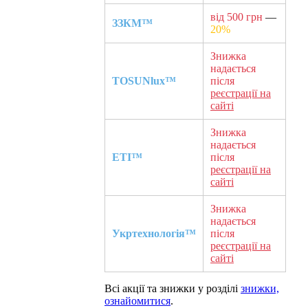
від 500 грн
—
ЗЗКМ™
20%
Знижка
надається
TOSUNlux™
після
реєстрації на
сайті
Знижка
надається
ETI™
після
реєстрації на
сайті
Знижка
надається
Укртехнологія™
після
реєстрації на
сайті
Всі акції та знижки у розділі
знижки,
ознайомитися
.