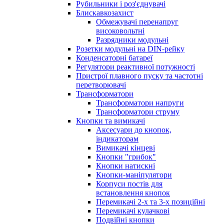
Рубильники і роз'єднувачі
Блискавкозахист
Обмежувачі перенапруг
високовольтні
Разрядники модульні
Розетки модульні на DIN-рейку
Конденсаторні батареї
Регулятори реактивної потужності
Пристрої плавного пуску та частотні
перетворювачі
Трансформатори
Трансформатори напруги
Трансформатори струму
Кнопки та вимикачі
Аксесуари до кнопок,
індикаторам
Вимикачі кінцеві
Кнопки "грибок"
Кнопки натискні
Кнопки-маніпулятори
Корпуси постів для
встановлення кнопок
Перемикачі 2-х та 3-х позиційні
Перемикачі кулачкові
Подвійні кнопки