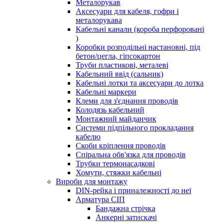
Металорукав
Аксесуари для кабеля, гофри і
металорукава
Кабельні канали (короба перфоровані
)
Коробки розподільні настановні, під
бетон/цегла, гіпсокартон
Труби пластикові, металеві
Кабельний ввід (сальник)
Кабельні лотки та аксесуари до лотка
Кабельні маркери
Клеми для з'єднання проводів
Колодязь кабельний
Монтажний майданчик
Системи підпільного прокладання
кабелю
Скоби кріплення проводів
Спіральна обв'язка для проводів
Трубки термонасадкові
Хомути, стяжки кабельні
Вироби для монтажу
DIN-рейка і приналежності до неї
Арматура СІП
Бандажна стрічка
Анкерні затискачі