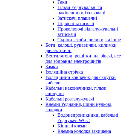
Гаки
Гільзи з'єднувальні та
накінечники ізольовані
Затискачі плашечні
Підвісні затискачі
Проколюючі відгалужувальні
затискачі
Скріпи, скоби, ролики, та інше
Боти, калоші, рукавички, килимки
діелектричні
Вентилятори, решітки, нагрівачі, все
для збирання електрощитів
Замки
Ізоляційна стрічка
Ізоляційний ковпачок для скрутки
кабелю
Кабельні наконечники, гільзи
сполучні
Кабельні розгалужувачі
Клемні з'єднання, шини нульові,
колодки
Водонепроникникнi кабельнi
з'єднувачi WCC
Кінцеві клеми
Клемна колодка захищена