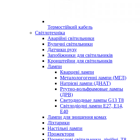
Термостійкий кабель
Світлотехніка
Аварійні світильники
Вуличні світильники
Датчики руху
Запобіжники для світильників
Кронштейни для світильників
Лампи
Кварцеві лампи
Металологогенні лампи (МГЛ)
Натрієві лампи (ДНАТ)
Ртутно-вольфрамовые лампы
(ДРВ)
Светодиодные лампы G13 Т8
Світлодіодні лампи E27, E14,
E40
Лампи для знищення комах
Ліхтарики
Настільні лампи
Прожектори
Промислові світильники, лінійні, Т8