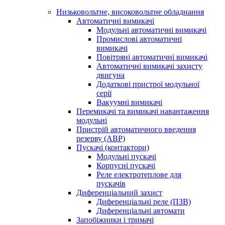
Низьковольтне, високовольтне обладнання
Автоматичні вимикачі
Модульні автоматичні вимикачі
Промислові автоматичні
вимикачі
Повітряні автоматичні вимикачі
Автоматичні вимикачі захисту
двигуна
Додаткові пристрої модульної
серії
Вакуумні вимикачі
Перемикачі та вимикачі навантаження
модульні
Пристрій автоматичного введення
резерву (АВР)
Пускачі (контактори)
Модульні пускачі
Корпусні пускачі
Реле електротеплове для
пускачів
Диференціальний захист
Диференціальні реле (ПЗВ)
Диференціальні автомати
Запобіжники і тримачі