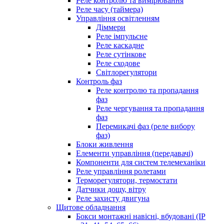
Реле контролю та вимірювання
Реле часу (таймера)
Управління освітленням
Діммери
Реле імпульсне
Реле каскадне
Реле сутінкове
Реле сходове
Світлорегулятори
Контроль фаз
Реле контролю та пропадання
фаз
Реле чергування та пропадання
фаз
Перемикачі фаз (реле вибору
фаз)
Блоки живлення
Елементи управління (передавачі)
Компоненти для систем телемеханіки
Реле управління ролетами
Терморегулятори, термостати
Датчики дощу, вітру
Реле захисту двигуна
Щитове обладнання
Бокси монтажні навісні, вбудовані (IP