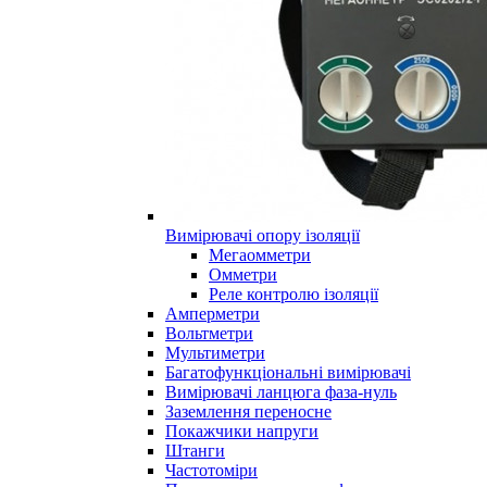
Вимірювачі опору ізоляції
Мегаомметри
Омметри
Реле контролю ізоляції
Амперметри
Вольтметри
Мультиметри
Багатофункціональні вимірювачі
Вимірювачі ланцюга фаза-нуль
Заземлення переносне
Покажчики напруги
Штанги
Частотоміри