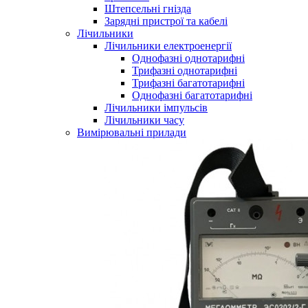
Штепсельні гнізда
Зарядні пристрої та кабелі
Лічильники
Лічильники електроенергії
Однофазні однотарифні
Трифазні однотарифні
Трифазні багатотарифні
Однофазні багатотарифні
Лічильники імпульсів
Лічильники часу
Вимірювальні прилади