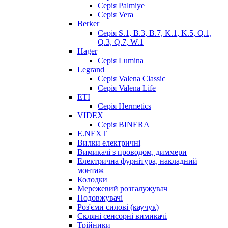
Серія Palmiye
Серія Vera
Berker
Серія S.1, B.3, B.7, K.1, K.5, Q.1,
Q.3, Q.7, W.1
Hager
Серія Lumina
Legrand
Серія Valena Classic
Серія Valena Life
ETI
Серія Hermetics
VIDEX
Серія BINERA
E.NEXT
Вилки електричні
Вимикачі з проводом, диммери
Електрична фурнітура, накладний
монтаж
Колодки
Мережевий розгалужувач
Подовжувачі
Роз'єми силові (каучук)
Скляні сенсорні вимикачі
Трійники