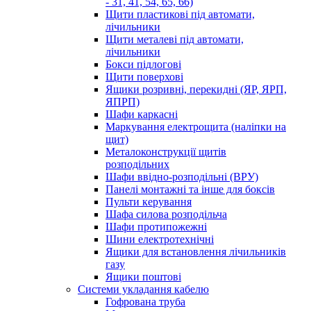
- 31, 41, 54, 65, 66)
Щити пластикові під автомати,
лічильники
Щити металеві під автомати,
лічильники
Бокси підлогові
Щити поверхові
Ящики розривні, перекидні (ЯР, ЯРП,
ЯПРП)
Шафи каркасні
Маркування електрощита (наліпки на
щит)
Металоконструкції щитів
розподільних
Шафи ввідно-розподільні (ВРУ)
Панелі монтажні та інше для боксів
Пульти керування
Шафа силова розподільча
Шафи протипожежні
Шини електротехнічні
Ящики для встановлення лічильників
газу
Ящики поштові
Системи укладання кабелю
Гофрована труба