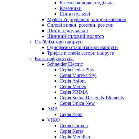
Клемна колодка подільна
Клемники
Шини нульові
Муфти з'єднувальні, кінцеві кабельні
Силові вилки, розетки, роз'єми
Шини з'єднувальні
Шинний силовий ізолятор
Стабілізатори напруги
Однофазні стабілізатори напруги
Трифазні стабілізатори напруги
Електрофурнітура
Schneider Electric
Серія Cedar Plus
Серія Mureva Styl
Серія Asfora
Серія Merten
Серія PRIMA
Серія Sedna Design & Elements
Серія Unica New
ABB
Серія Zenit
VIKO
Серія Сarmen
Серія Karre
Серія Meridian