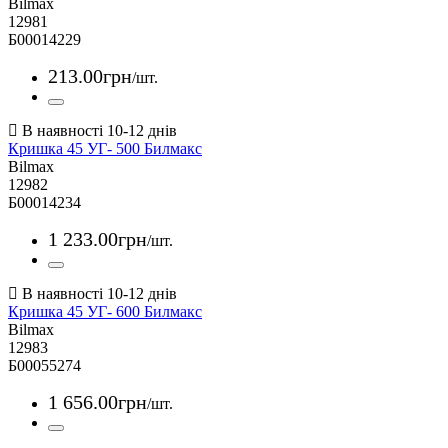
Bilmax
12981
Б00014229
213
.
00
грн
/шт.
Кришка 45 УГ- 500 Билмакс
Bilmax
12982
Б00014234
1 233
.
00
грн
/шт.
Кришка 45 УГ- 600 Билмакс
Bilmax
12983
Б00055274
1 656
.
00
грн
/шт.