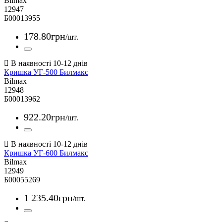
Bilmax
12947
Б00013955
178
.
80
грн
/шт.
Кришка УГ-500 Билмакс
Bilmax
12948
Б00013962
922
.
20
грн
/шт.
Кришка УГ-600 Билмакс
Bilmax
12949
Б00055269
1 235
.
40
грн
/шт.