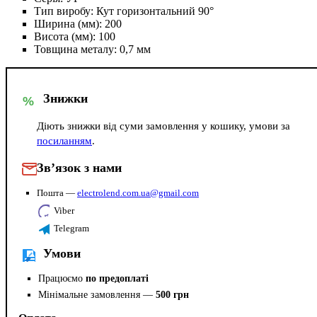
Тип виробу:
Кут горизонтальний 90°
Ширина (мм):
200
Висота (мм):
100
Товщина металу:
0,7 мм
Знижки
%
Діють знижки від суми замовлення у кошику, умови за
посиланням
.
Зв’язок з нами
Пошта —
electrolend.com.ua@gmail.com
Viber
Telegram
Умови
Працюємо
по предоплаті
Мінімальне замовлення —
500 грн