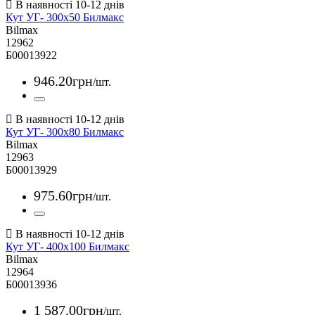
Кут УГ- 300х50 Билмакс
Bilmax
12962
Б00013922
946
.
20
грн
/шт.
Кут УГ- 300х80 Билмакс
Bilmax
12963
Б00013929
975
.
60
грн
/шт.
Кут УГ- 400х100 Билмакс
Bilmax
12964
Б00013936
1 587
.
00
грн
/шт.