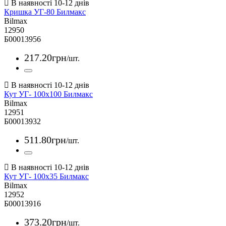
Кришка УГ-80 Билмакс
Bilmax
12950
Б00013956
217
.
20
грн
/шт.
Кут УГ- 100х100 Билмакс
Bilmax
12951
Б00013932
511
.
80
грн
/шт.
Кут УГ- 100х35 Билмакс
Bilmax
12952
Б00013916
373
.
20
грн
/шт.