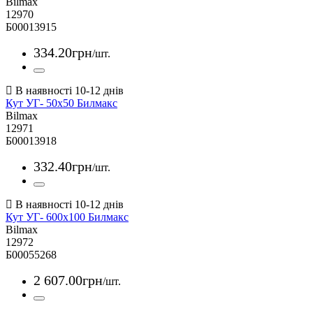
Bilmax
12970
Б00013915
334
.
20
грн
/шт.
Кут УГ- 50х50 Билмакс
Bilmax
12971
Б00013918
332
.
40
грн
/шт.
Кут УГ- 600х100 Билмакс
Bilmax
12972
Б00055268
2 607
.
00
грн
/шт.