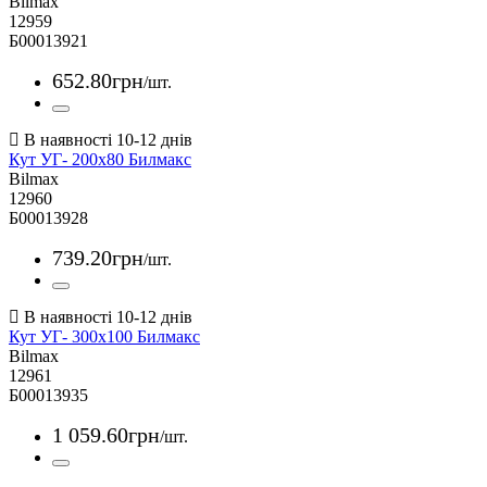
Bilmax
12959
Б00013921
652
.
80
грн
/шт.
Кут УГ- 200х80 Билмакс
Bilmax
12960
Б00013928
739
.
20
грн
/шт.
Кут УГ- 300х100 Билмакс
Bilmax
12961
Б00013935
1 059
.
60
грн
/шт.