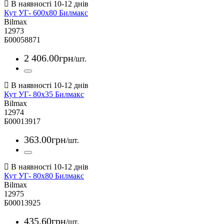
Кут УГ- 600х80 Билмакс
Bilmax
12973
Б00058871
2 406
.
00
грн
/шт.
Кут УГ- 80х35 Билмакс
Bilmax
12974
Б00013917
363
.
00
грн
/шт.
Кут УГ- 80х80 Билмакс
Bilmax
12975
Б00013925
435
.
60
грн
/шт.