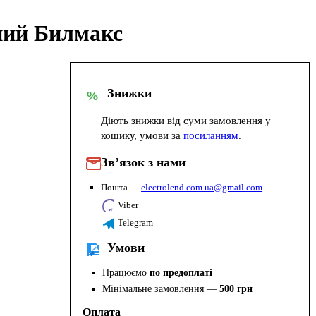
ний Билмакс
Знижки
%
Діють знижки від суми замовлення у
кошику, умови за
посиланням
.
Зв’язок з нами
Пошта —
electrolend.com.ua@gmail.com
Viber
Telegram
Умови
Працюємо
по предоплаті
Мінімальне замовлення —
500 грн
Оплата