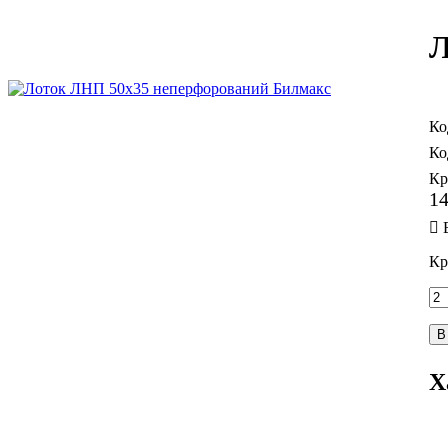
Л
Кр
1
Кр
В
Х