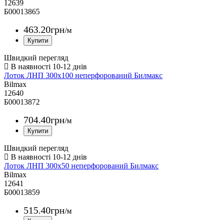
12639
Б00013865
463
.
20
грн
/м
Швидкий перегляд
Лоток ЛНП 300х100 неперфорований Билмакс
Bilmax
12640
Б00013872
704
.
40
грн
/м
Швидкий перегляд
Лоток ЛНП 300х50 неперфорований Билмакс
Bilmax
12641
Б00013859
515
.
40
грн
/м