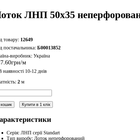
оток ЛНП 50х35 неперфорова
12649
Б00013852
аїна-виробник:
Україна
47
.
60
грн
атність:
2
м
 кошик
Купити в 1 клік
арактеристики
Серія:
ЛНП серії Standart
Тип виробу:
Лоток неперфорований