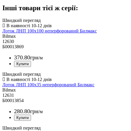
Інші товари тієї ж серії:
Швидкий перегляд
Лоток ЛНП 100х100 неперфорований Билмакс
Bilmax
12630
Б00013869
370
.
80
грн
/м
Швидкий перегляд
Лоток ЛНП 100х35 неперфорований Билмакс
Bilmax
12631
Б00013854
280
.
80
грн
/м
Швидкий перегляд