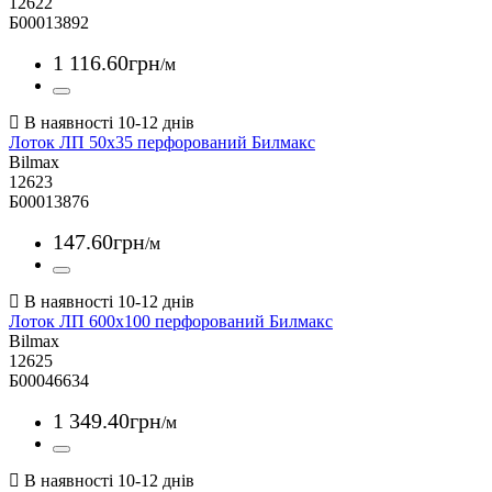
12622
Б00013892
1 116
.
60
грн
/м
Лоток ЛП 50х35 перфорований Билмакс
Bilmax
12623
Б00013876
147
.
60
грн
/м
Лоток ЛП 600х100 перфорований Билмакс
Bilmax
12625
Б00046634
1 349
.
40
грн
/м