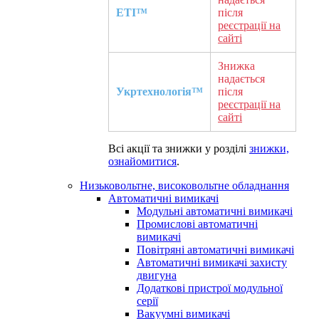
ETI™
після
реєстрації на
сайті
Знижка
надається
Укртехнологія™
після
реєстрації на
сайті
Всі акції та знижки у розділі
знижки,
ознайомитися
.
Низьковольтне, високовольтне обладнання
Автоматичні вимикачі
Модульні автоматичні вимикачі
Промислові автоматичні
вимикачі
Повітряні автоматичні вимикачі
Автоматичні вимикачі захисту
двигуна
Додаткові пристрої модульної
серії
Вакуумні вимикачі