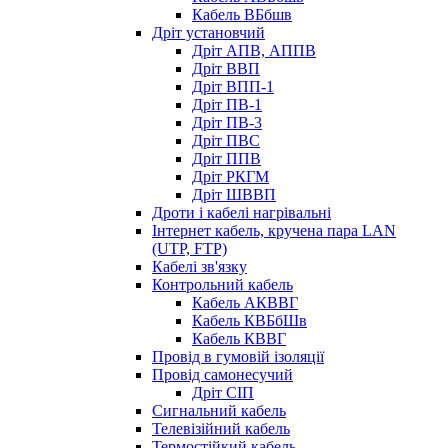
Кабель ВБбшв
Дріт установчий
Дріт АПВ, АППВ
Дріт ВВП
Дріт ВПП-1
Дріт ПВ-1
Дріт ПВ-3
Дріт ПВС
Дріт ППВ
Дріт РКГМ
Дріт ШВВП
Дроти і кабелі нагрівальні
Інтернет кабель, кручена пара LAN
(UTP, FTP)
Кабелі зв'язку
Контрольний кабель
Кабель АКВВГ
Кабель КВБбШв
Кабель КВВГ
Провід в гумовій ізоляції
Провід самонесучий
Дріт СІП
Сигнальний кабель
Телевізійний кабель
Термостійкий кабель