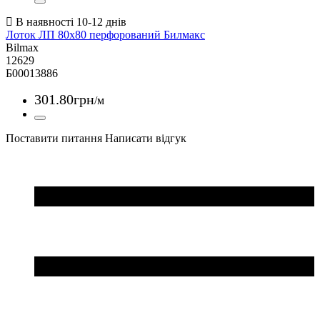
Лоток ЛП 80х80 перфорований Билмакс
Bilmax
12629
Б00013886
301
.
80
грн
/м
Поставити питання
Написати відгук