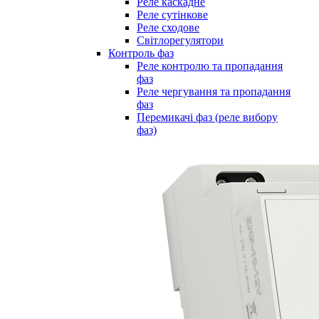
Реле каскадне
Реле сутінкове
Реле сходове
Світлорегулятори
Контроль фаз
Реле контролю та пропадання
фаз
Реле чергування та пропадання
фаз
Перемикачі фаз (реле вибору
фаз)