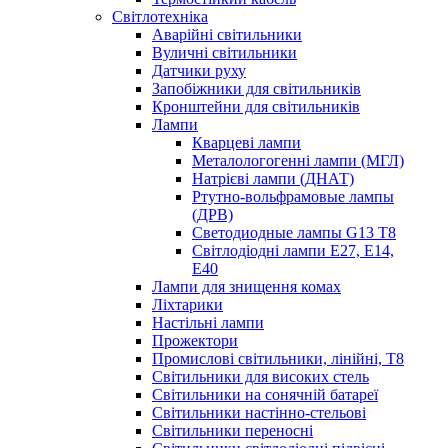
Світлотехніка
Аварійні світильники
Вуличні світильники
Датчики руху
Запобіжники для світильників
Кронштейни для світильників
Лампи
Кварцеві лампи
Металологогенні лампи (МГЛ)
Натрієві лампи (ДНАТ)
Ртутно-вольфрамовые лампы
(ДРВ)
Светодиодные лампы G13 Т8
Світлодіодні лампи E27, E14,
E40
Лампи для знищення комах
Ліхтарики
Настільні лампи
Прожектори
Промислові світильники, лінійні, Т8
Світильники для високих стель
Світильники на сонячній батареї
Світильники настінно-стельові
Світильники переносні