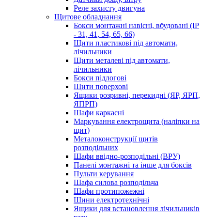
Реле захисту двигуна
Щитове обладнання
Бокси монтажні навісні, вбудовані (IP
- 31, 41, 54, 65, 66)
Щити пластикові під автомати,
лічильники
Щити металеві під автомати,
лічильники
Бокси підлогові
Щити поверхові
Ящики розривні, перекидні (ЯР, ЯРП,
ЯПРП)
Шафи каркасні
Маркування електрощита (наліпки на
щит)
Металоконструкції щитів
розподільних
Шафи ввідно-розподільні (ВРУ)
Панелі монтажні та інше для боксів
Пульти керування
Шафа силова розподільча
Шафи протипожежні
Шини електротехнічні
Ящики для встановлення лічильників