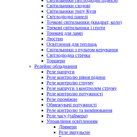
Світильники світлодіодні підвісні
Світильники сходові
Світильники типу Куля
Світлодіодні панелі
Точкові світильники (квадрат, коло)
Трекові світильники і споти
Тримачі для ламп
Люстри
Освітлення для теплиць
Світильники з пультом керування
Світлодіодна стрічка
Торшери
Релейне обладнання
Реле напруги
Реле контролю рівня рідини
Реле контролю струму
Реле напруги з контролем струму
Реле контролю потужності
Реле проміжне
Обмежувачі потужності
Реле контролю та вимірювання
Реле часу (таймера)
Управління освітленням
Діммери
Реле імпульсне