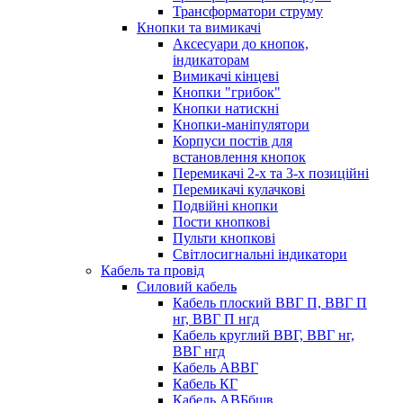
Трансформатори струму
Кнопки та вимикачі
Аксесуари до кнопок,
індикаторам
Вимикачі кінцеві
Кнопки "грибок"
Кнопки натискні
Кнопки-маніпулятори
Корпуси постів для
встановлення кнопок
Перемикачі 2-х та 3-х позиційні
Перемикачі кулачкові
Подвійні кнопки
Пости кнопкові
Пульти кнопкові
Світлосигнальні індикатори
Кабель та провід
Силовий кабель
Кабель плоский ВВГ П, ВВГ П
нг, ВВГ П нгд
Кабель круглий ВВГ, ВВГ нг,
ВВГ нгд
Кабель АВВГ
Кабель КГ
Кабель АВБбшв