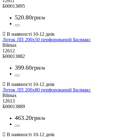
12611
Б00013895
520
.
80
грн
/м
Лоток ЛП 200х50 перфорований Билмакс
Bilmax
12612
Б00013882
399
.
60
грн
/м
Лоток ЛП 200х80 перфорований Билмакс
Bilmax
12613
Б00013889
463
.
20
грн
/м