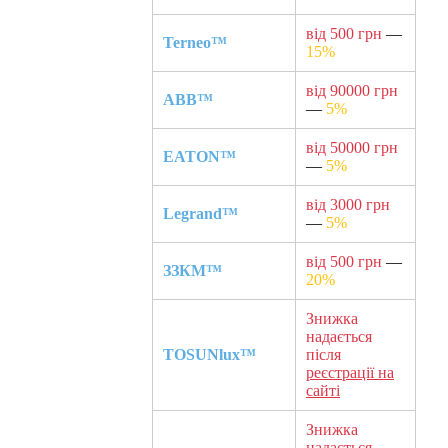
від 500 грн
—
Terneo™
15%
від 90000 грн
ABB™
—
5%
від 50000 грн
EATON™
—
5%
від 3000 грн
Legrand™
—
5%
від 500 грн
—
ЗЗКМ™
20%
Знижка
надається
TOSUNlux™
після
реєстрації на
сайті
Знижка
надається