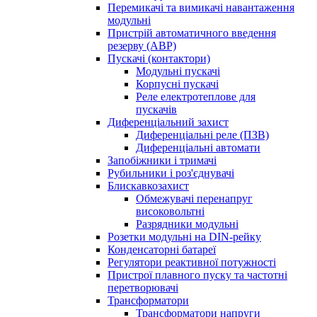
Перемикачі та вимикачі навантаження
модульні
Пристрій автоматичного введення
резерву (АВР)
Пускачі (контактори)
Модульні пускачі
Корпусні пускачі
Реле електротеплове для
пускачів
Диференціальний захист
Диференціальні реле (ПЗВ)
Диференціальні автомати
Запобіжники і тримачі
Рубильники і роз'єднувачі
Блискавкозахист
Обмежувачі перенапруг
високовольтні
Разрядники модульні
Розетки модульні на DIN-рейку
Конденсаторні батареї
Регулятори реактивної потужності
Пристрої плавного пуску та частотні
перетворювачі
Трансформатори
Трансформатори напруги