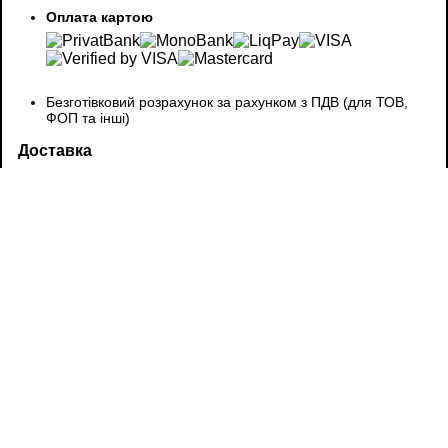
Оплата картою
Безготівковий розрахунок за рахунком з ПДВ (для ТОВ,
ФОП та інші)
Доставка
Самовивіз зі складу у Києві можливий лише після
узгодження з менеджером.
Надсилаємо товари перевізниками - Нова Пошта,
Delivery, у день оплати за умови надходження коштів до
14:00–15:00. Термін доставки зазвичай складає
1–2
робочі дні по регіонах України.
Вартість доставки починається від
80 грн
відповідно до
тарифів перевізника
Захист покупки
Оригінальна продукція
Офіційна
гарантія
від виробника. Підтримка у сервісних
випадках
Повернення протягом
14 днів
згідно з умовами