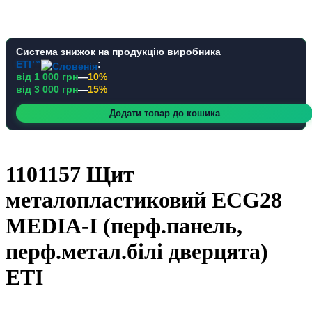
Система знижок на продукцію виробника
ETI™
:
від 1 000 грн
—
10%
від 3 000 грн
—
15%
Додати товар до кошика
1101157 Щит
металопластиковий ECG28
MEDIA-I (перф.панель,
перф.метал.білі дверцята)
ETI