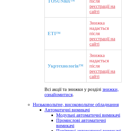
TOSUNlux™
після
реєстрації на
сайті
Знижка
надається
ETI™
після
реєстрації на
сайті
Знижка
надається
Укртехнологія™
після
реєстрації на
сайті
Всі акції та знижки у розділі
знижки,
ознайомитися
.
Низьковольтне, високовольтне обладнання
Автоматичні вимикачі
Модульні автоматичні вимикачі
Промислові автоматичні
вимикачі
Повітряні автоматичні вимикачі