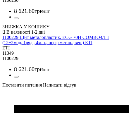
1100230
8 621
.
60
грн
/шт.
ЗНИЖКА У КОШИКУ
1100229 Щит металопластик. ECG 70Н COMBO4/1-I
(12+2мод, 1ряд., 4м.п., перф.метал.двер.) ETI
ETI
11349
1100229
8 621
.
60
грн
/шт.
Поставити питання
Написати відгук