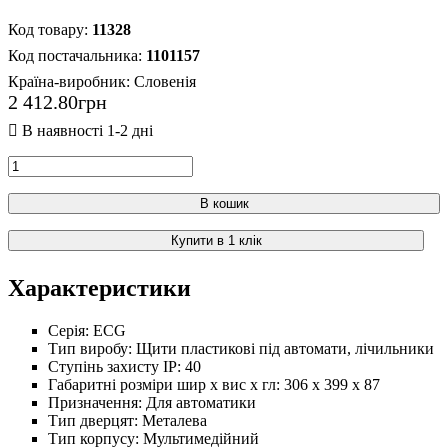
11328
1101157
Країна-виробник:
Словенія
2 412
.
80
грн
В кошик
Купити в 1 клік
Характеристики
Серія:
ECG
Тип виробу:
Щити пластикові під автомати, лічильники
Ступінь захисту IP:
40
Габаритні розміри шир х вис х гл:
306 х 399 х 87
Призначення:
Для автоматики
Тип дверцят:
Металева
Тип корпусу:
Мультимедійний