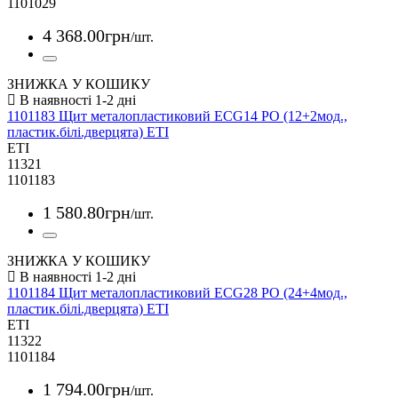
1101029
4 368
.
00
грн
/шт.
ЗНИЖКА У КОШИКУ
1101183 Щит металопластиковий ECG14 PO (12+2мод.,
пластик.білі.дверцята) ETI
ETI
11321
1101183
1 580
.
80
грн
/шт.
ЗНИЖКА У КОШИКУ
1101184 Щит металопластиковий ECG28 PO (24+4мод.,
пластик.білі.дверцята) ETI
ETI
11322
1101184
1 794
.
00
грн
/шт.