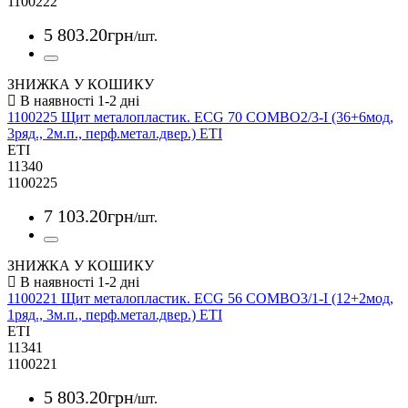
1100222
5 803
.
20
грн
/шт.
ЗНИЖКА У КОШИКУ
1100225 Щит металопластик. ECG 70 COMBO2/3-I (36+6мод,
3ряд., 2м.п., перф.метал.двер.) ETI
ETI
11340
1100225
7 103
.
20
грн
/шт.
ЗНИЖКА У КОШИКУ
1100221 Щит металопластик. ECG 56 COMBO3/1-I (12+2мод,
1ряд., 3м.п., перф.метал.двер.) ETI
ETI
11341
1100221
5 803
.
20
грн
/шт.