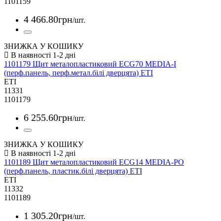
1101159
4 466
.
80
грн
/шт.
ЗНИЖКА У КОШИКУ
1101179 Щит металопластиковий ECG70 MEDIA-I
(перф.панель, перф.метал.білі дверцята) ETI
ETI
11331
1101179
6 255
.
60
грн
/шт.
ЗНИЖКА У КОШИКУ
1101189 Щит металопластиковий ECG14 MEDIA-PO
(перф.панель, пластик.білі дверцята) ETI
ETI
11332
1101189
1 305
.
20
грн
/шт.