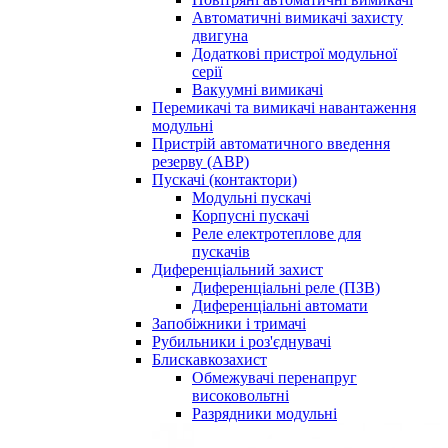
Автоматичні вимикачі захисту
двигуна
Додаткові пристрої модульної
серії
Вакуумні вимикачі
Перемикачі та вимикачі навантаження
модульні
Пристрій автоматичного введення
резерву (АВР)
Пускачі (контактори)
Модульні пускачі
Корпусні пускачі
Реле електротеплове для
пускачів
Диференціальний захист
Диференціальні реле (ПЗВ)
Диференціальні автомати
Запобіжники і тримачі
Рубильники і роз'єднувачі
Блискавкозахист
Обмежувачі перенапруг
високовольтні
Разрядники модульні