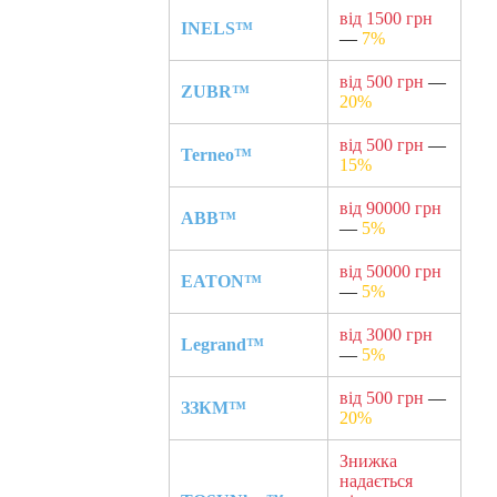
від 1500 грн
INELS™
—
7%
від 500 грн
—
ZUBR™
20%
від 500 грн
—
Terneo™
15%
від 90000 грн
ABB™
—
5%
від 50000 грн
EATON™
—
5%
від 3000 грн
Legrand™
—
5%
від 500 грн
—
ЗЗКМ™
20%
Знижка
надається